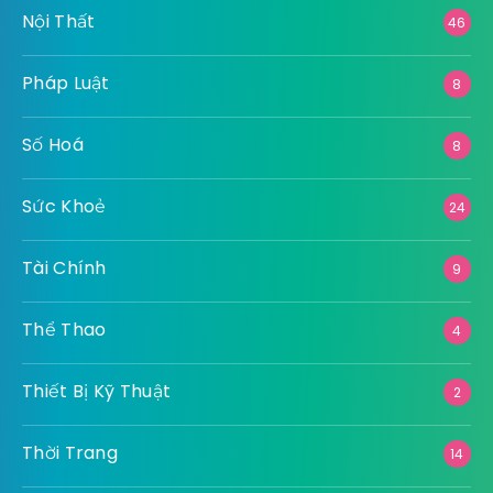
Nội Thất
46
Pháp Luật
8
Số Hoá
8
Sức Khoẻ
24
Tài Chính
9
Thể Thao
4
Thiết Bị Kỹ Thuật
2
Thời Trang
14