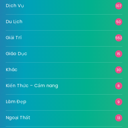
Dịch Vụ
107
Du Lịch
50
Giải Trí
552
Giáo Dục
15
Khác
30
Kiến Thức – Cẩm nang
8
Làm Đẹp
9
Ngoại Thất
13