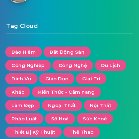
Tag Cloud
Bảo Hiểm
Bất Động Sản
Công Nghiệp
Công Nghệ
Du Lịch
Dịch Vụ
Giáo Dục
Giải Trí
Khác
Kiến Thức - Cẩm nang
Làm Đẹp
Ngoại Thất
Nội Thất
Pháp Luật
Số Hoá
Sức Khoẻ
Thiết Bị Kỹ Thuật
Thể Thao