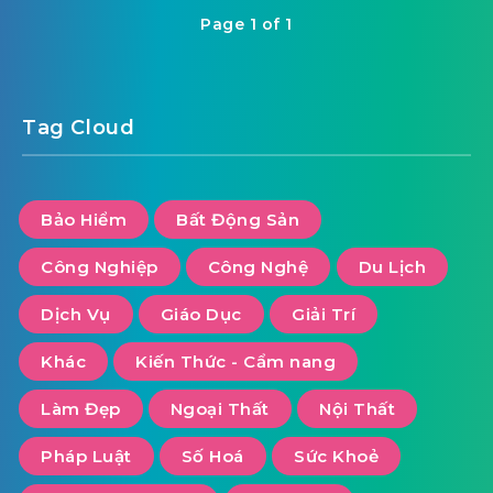
Page 1 of 1
Tag Cloud
Bảo Hiểm
Bất Động Sản
Công Nghiệp
Công Nghệ
Du Lịch
Dịch Vụ
Giáo Dục
Giải Trí
Khác
Kiến Thức - Cẩm nang
Làm Đẹp
Ngoại Thất
Nội Thất
Pháp Luật
Số Hoá
Sức Khoẻ