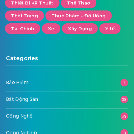
Thiết Bị Kỹ Thuật
Thể Thao
Thời Trang
Thực Phẩm - Đồ Uống
Tài Chính
Xe
Xây Dựng
Y tế
Categories
Bảo Hiểm
1
Bất Động Sản
38
Công Nghệ
59
Công Nghiệp
10