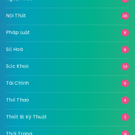
Nội Thất
46
Pháp Luật
8
Số Hoá
8
Sức Khoẻ
24
Tài Chính
9
Thể Thao
4
Thiết Bị Kỹ Thuật
2
Thời Trang
14