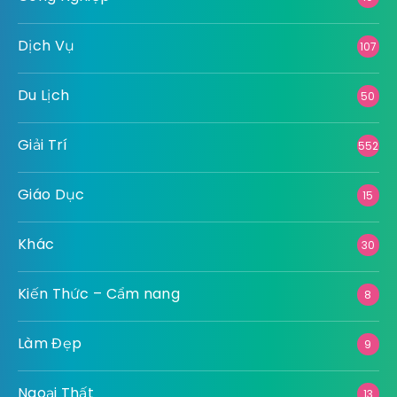
Dịch Vụ
107
Du Lịch
50
Giải Trí
552
Giáo Dục
15
Khác
30
Kiến Thức – Cẩm nang
8
Làm Đẹp
9
Ngoại Thất
13