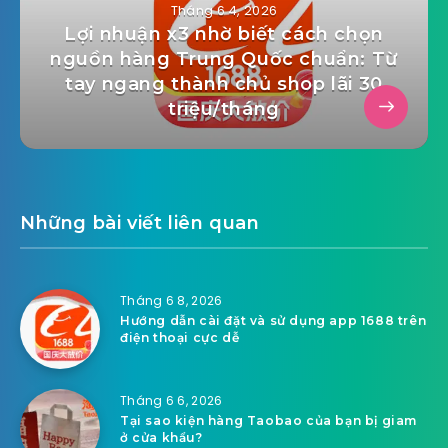
Tháng 6 4, 2026
Lợi nhuận x3 nhờ biết cách chọn
nguồn hàng Trung Quốc chuẩn: Từ
tay ngang thành chủ shop lãi 30
triệu/tháng
Những bài viết liên quan
Tháng 6 8, 2026
Hướng dẫn cài đặt và sử dụng app 1688 trên
điện thoại cực dễ
Tháng 6 6, 2026
Tại sao kiện hàng Taobao của bạn bị giam
ở cửa khẩu?