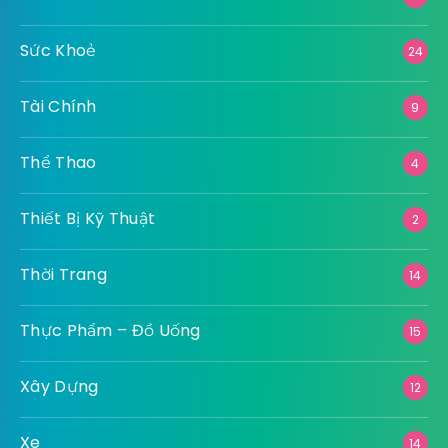
Sức Khoẻ
24
Tài Chính
9
Thể Thao
4
Thiết Bị Kỹ Thuật
2
Thời Trang
14
Thực Phẩm – Đồ Uống
15
Xây Dựng
12
Xe
14