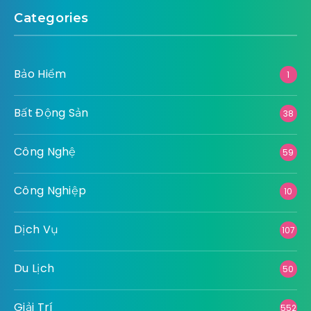
Categories
Bảo Hiểm
1
Bất Động Sản
38
Công Nghệ
59
Công Nghiệp
10
Dịch Vụ
107
Du Lịch
50
Giải Trí
552