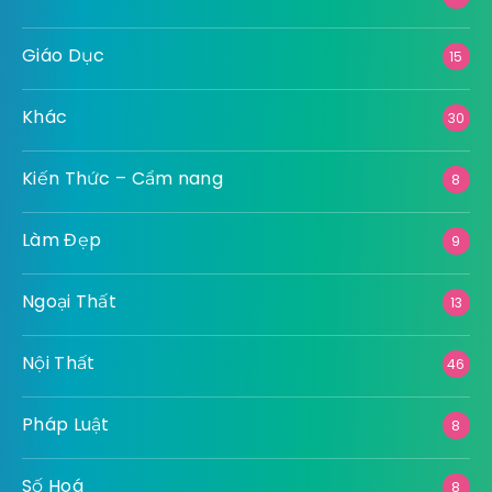
Giáo Dục
15
Khác
30
Kiến Thức – Cẩm nang
8
Làm Đẹp
9
Ngoại Thất
13
Nội Thất
46
Pháp Luật
8
Số Hoá
8