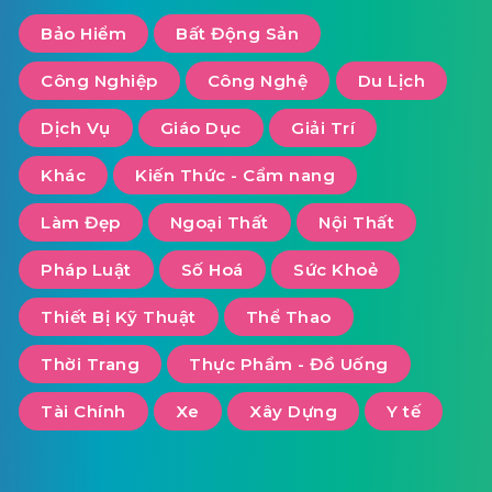
Bảo Hiểm
Bất Động Sản
Công Nghiệp
Công Nghệ
Du Lịch
Dịch Vụ
Giáo Dục
Giải Trí
Khác
Kiến Thức - Cẩm nang
Làm Đẹp
Ngoại Thất
Nội Thất
Pháp Luật
Số Hoá
Sức Khoẻ
Thiết Bị Kỹ Thuật
Thể Thao
Thời Trang
Thực Phẩm - Đồ Uống
Tài Chính
Xe
Xây Dựng
Y tế