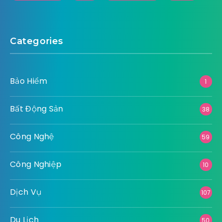
Categories
Bảo Hiểm
1
Bất Động Sản
38
Công Nghệ
59
Công Nghiệp
10
Dịch Vụ
107
Du Lịch
50