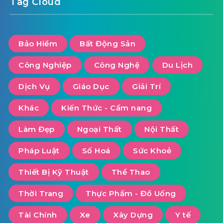
Tag Cloud
Bảo Hiểm
Bất Động Sản
Công Nghiệp
Công Nghệ
Du Lịch
Dịch Vụ
Giáo Dục
Giải Trí
Khác
Kiến Thức - Cẩm nang
Làm Đẹp
Ngoại Thất
Nội Thất
Pháp Luật
Số Hoá
Sức Khoẻ
Thiết Bị Kỹ Thuật
Thể Thao
Thời Trang
Thực Phẩm - Đồ Uống
Tài Chính
Xe
Xây Dựng
Y tế