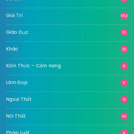
Giải Trí
552
Giáo Dục
15
Khác
30
Kiến Thức – Cẩm nang
8
Làm Đẹp
9
Ngoại Thất
13
Nội Thất
46
Pháp Luật
8