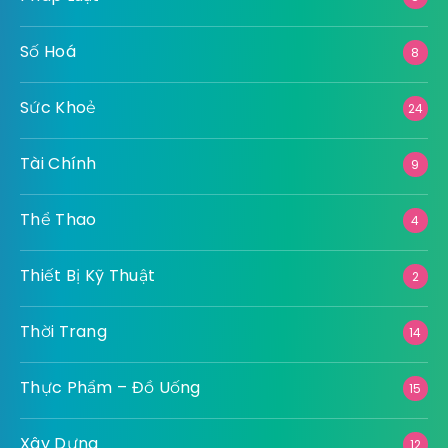
Số Hoá
8
Sức Khoẻ
24
Tài Chính
9
Thể Thao
4
Thiết Bị Kỹ Thuật
2
Thời Trang
14
Thực Phẩm – Đồ Uống
15
Xây Dựng
12