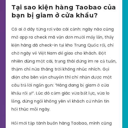
Tại sao kiện hàng Taobao của
bạn bị giam ở cửa khẩu?
Có ai ở đây từng rơi vào cái cảnh: ngày nào cũng
mở app ra check mã vận đơn mười mấy lần, thấy
kiện hàng đã check-in tại kho Trung Quốc rồi, chỉ
chờ ngày về Việt Nam để giao cho khách. Đột
nhiên đùng một cái, trạng thái đứng im re cả tuần,
thậm chí nửa tháng trời không nhúc nhích. Gọi
điện cho bên vận chuyển thì chỉ nhận được một
câu trả lời ngắn gọn: “Hàng đang bị giam ở cửa
khẩu rồi ạ!”. Lúc đó cảm giác vừa bất lực, vừa lo
lắng, đứng ngồi không yên vì khách cứ nhắn tin
hối thúc mỗi ngày.
Hồi mới tập tành buôn hàng Taobao, mình cũng