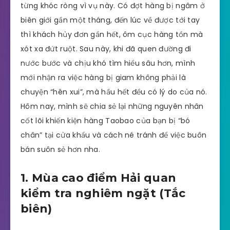
từng khóc ròng vì vụ này. Có đợt hàng bị ngâm ở
biên giới gần một tháng, đến lúc về được tới tay
thì khách hủy đơn gần hết, ôm cục hàng tồn mà
xót xa đứt ruột. Sau này, khi đã quen đường đi
nước bước và chịu khó tìm hiểu sâu hơn, mình
mới nhận ra việc hàng bị giam không phải là
chuyện “hên xui”, mà hầu hết đều có lý do của nó.
Hôm nay, mình sẽ chia sẻ lại những nguyên nhân
cốt lõi khiến kiện hàng Taobao của bạn bị “bó
chân” tại cửa khẩu và cách né tránh để việc buôn
bán suôn sẻ hơn nha.
1. Mùa cao điểm Hải quan
kiểm tra nghiêm ngặt (Tắc
biên)