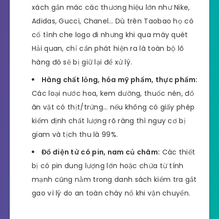
xách gắn mác các thương hiệu lớn như Nike,
Adidas, Gucci, Chanel… Dù trên Taobao họ có
cố tình che logo đi nhưng khi qua máy quét
Hải quan, chỉ cần phát hiện ra là toàn bộ lô
hàng đó sẽ bị giữ lại để xử lý.
Hàng chất lỏng, hóa mỹ phẩm, thực phẩm:
Các loại nước hoa, kem dưỡng, thuốc nén, đồ
ăn vặt có thịt/trứng… nếu không có giấy phép
kiểm định chất lượng rõ ràng thì nguy cơ bị
giam và tịch thu là 99%.
Đồ điện tử có pin, nam củ châm:
Các thiết
bị có pin dung lượng lớn hoặc chứa từ tính
mạnh cũng nằm trong danh sách kiểm tra gắt
gao vì lý do an toàn cháy nổ khi vận chuyển.