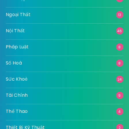
Ngoại Thất
13
Nội Thất
46
Pháp Luật
8
Số Hoá
8
Sức Khoẻ
24
Tài Chính
9
Thể Thao
4
Thiết Bị Kỹ Thuật
2