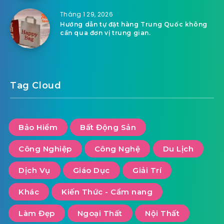
Tháng 1 29, 2026
Hướng dẫn tự đặt hàng Trung Quốc không
cần qua đơn vị trung gian.
Tag Cloud
Bảo Hiểm
Bất Động Sản
Công Nghiệp
Công Nghệ
Du Lịch
Dịch Vụ
Giáo Dục
Giải Trí
Khác
Kiến Thức - Cẩm nang
Làm Đẹp
Ngoại Thất
Nội Thất