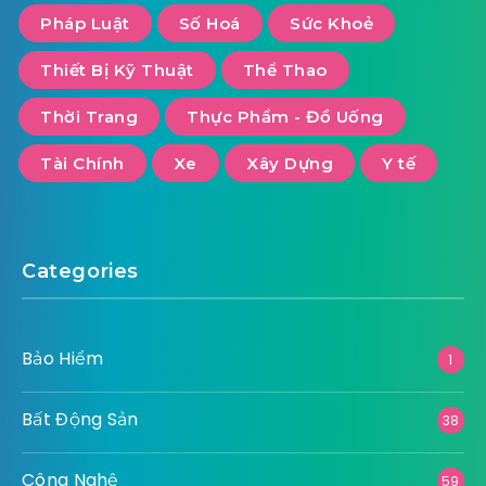
Pháp Luật
Số Hoá
Sức Khoẻ
Thiết Bị Kỹ Thuật
Thể Thao
Thời Trang
Thực Phẩm - Đồ Uống
Tài Chính
Xe
Xây Dựng
Y tế
Categories
Bảo Hiểm
1
Bất Động Sản
38
Công Nghệ
59