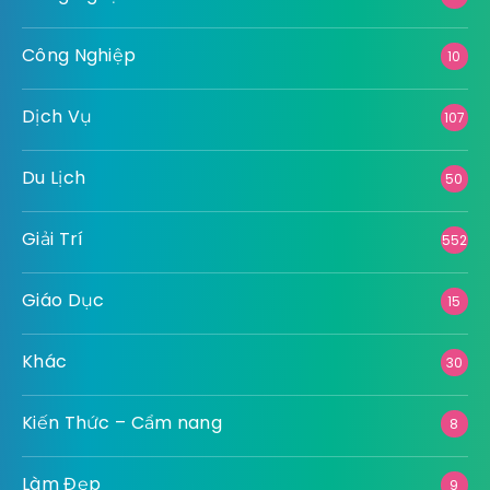
Công Nghiệp
10
Dịch Vụ
107
Du Lịch
50
Giải Trí
552
Giáo Dục
15
Khác
30
Kiến Thức – Cẩm nang
8
Làm Đẹp
9