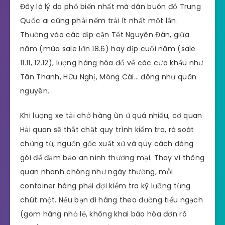
Đây là lý do phổ biến nhất mà dân buôn đồ Trung
Quốc ai cũng phải nếm trải ít nhất một lần.
Thường vào các dịp cận Tết Nguyên Đán, giữa
năm (mùa sale lớn 18.6) hay dịp cuối năm (sale
11.11, 12.12), lượng hàng hóa đổ về các cửa khẩu như
Tân Thanh, Hữu Nghị, Móng Cái… đông như quân
nguyên.
Khi lượng xe tải chở hàng ùn ứ quá nhiều, cơ quan
Hải quan sẽ thắt chặt quy trình kiểm tra, rà soát
chứng từ, nguồn gốc xuất xứ và quy cách đóng
gói để đảm bảo an ninh thương mại. Thay vì thông
quan nhanh chóng như ngày thường, mỗi
container hàng phải đợi kiểm tra kỹ lưỡng từng
chút một. Nếu bạn đi hàng theo đường tiểu ngạch
(gom hàng nhỏ lẻ, không khai báo hóa đơn rõ