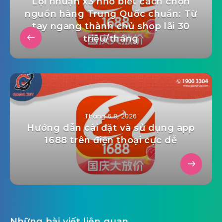
Lợi nhuận x3 nhờ biết cách chọn
nguồn hàng Trung Quốc chuẩn: Từ
tay ngang thành chủ shop lãi 30
triệu/tháng
Tháng 6 8, 2026
Hướng dẫn cài đặt và sử dụng app
1688 trên điện thoại cực dễ
Những bài viết liên quan