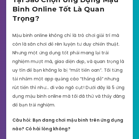
Binh Online Tốt Là Quan
Trọng?
Mậu binh online không chỉ là trò chơi giải trí mà
còn là sân chơi để rèn luyện tư duy chiến thuật.
Nhưng một ứng dụng tốt phải mang lại trải
nghiệm mượt mà, giao diện đẹp, và quan trọng là
uy tín để bạn không lo bị “mất tiền oan”. Tôi từng
tải nhầm một app quảng cáo “thắng dễ” nhưng
rút tiền thì như… đi vào ngõ cụt! Dưới đây là 5 ứng
dụng mậu binh online mà tôi đã thử và thấy đáng
để bạn trải nghiệm.
Câu hỏi: Bạn đang chơi mậu binh trên ứng dụng
nào? Có hài lòng không?