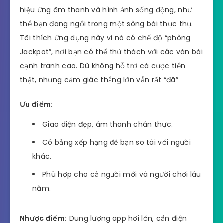
hiệu ứng âm thanh và hình ảnh sống động, như
thể bạn đang ngồi trong một sòng bài thực thụ.
Tôi thích ứng dụng này vì nó có chế độ “phòng
Jackpot”, nơi bạn có thể thử thách với các ván bài
cạnh tranh cao. Dù không hỗ trợ cá cược tiền
thật, nhưng cảm giác thắng lớn vẫn rất “đã”
Ưu điểm:
Giao diện đẹp, âm thanh chân thực.
Có bảng xếp hạng để bạn so tài với người
khác.
Phù hợp cho cả người mới và người chơi lâu
năm.
Nhược điểm:
Dung lượng app hơi lớn, cần điện