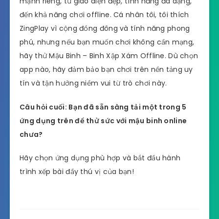
mạnh riêng, từ giao diện đẹp, tính năng đa dạng,
đến khả năng chơi offline. Cá nhân tôi, tôi thích
ZingPlay vì cộng đồng đông và tính năng phong
phú, nhưng nếu bạn muốn chơi không cần mạng,
hãy thử Mậu Binh – Binh Xập Xám Offline. Dù chọn
app nào, hãy đảm bảo bạn chơi trên nền tảng uy
tín và tận hưởng niềm vui từ trò chơi này.
Câu hỏi cuối: Bạn đã sẵn sàng tải một trong 5
ứng dụng trên để thử sức với mậu binh online
chưa?
Hãy chọn ứng dụng phù hợp và bắt đầu hành
trình xếp bài đầy thú vị của bạn!