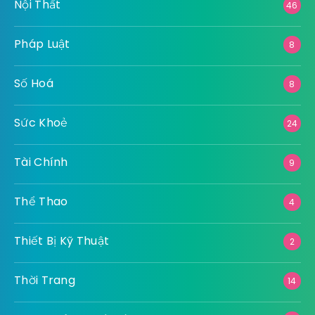
Nội Thất
46
Pháp Luật
8
Số Hoá
8
Sức Khoẻ
24
Tài Chính
9
Thể Thao
4
Thiết Bị Kỹ Thuật
2
Thời Trang
14