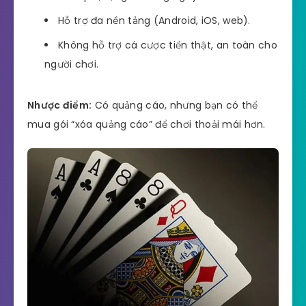
Hỗ trợ đa nền tảng (Android, iOS, web).
Không hỗ trợ cá cược tiền thật, an toàn cho
người chơi.
Nhược điểm:
Có quảng cáo, nhưng bạn có thể
mua gói “xóa quảng cáo” để chơi thoải mái hơn.