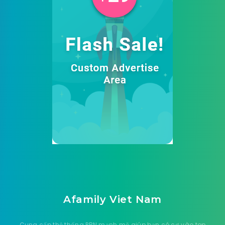
Afamily Viet Nam
Cung cấp thệ thống PBN mạnh mẽ giúp bạn có cơ vào top