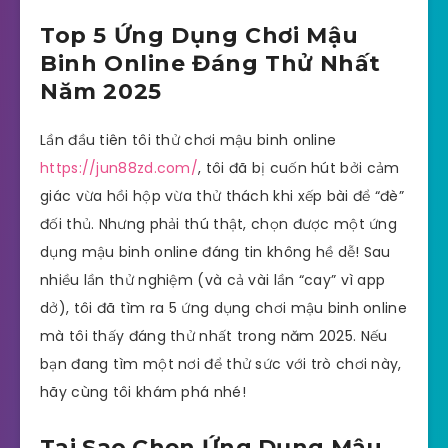
Top 5 Ứng Dụng Chơi Mậu
Binh Online Đáng Thử Nhất
Năm 2025
Lần đầu tiên tôi thử chơi mậu binh online
https://jun88zd.com/
, tôi đã bị cuốn hút bởi cảm
giác vừa hồi hộp vừa thử thách khi xếp bài để “đè”
đối thủ. Nhưng phải thú thật, chọn được một ứng
dụng mậu binh online đáng tin không hề dễ! Sau
nhiều lần thử nghiệm (và cả vài lần “cay” vì app
dở), tôi đã tìm ra 5 ứng dụng chơi mậu binh online
mà tôi thấy đáng thử nhất trong năm 2025. Nếu
bạn đang tìm một nơi để thử sức với trò chơi này,
hãy cùng tôi khám phá nhé!
Tại Sao Chọn Ứng Dụng Mậu