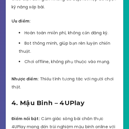
kỹ năng xếp bài.
Ưu điểm:
Hoàn toàn miễn phí, không cần đăng ký.
Bot thông minh, giúp bạn rèn luyện chiến
thuật.
Chơi offline, không phụ thuộc vào mạng.
Nhược điểm:
Thiếu tính tương tác với người chơi
thật.
4. Mậu Binh – 4UPlay
Điểm nổi bật:
Cảm giác sòng bài chân thực
4UPlay mang đến trải nghiệm mậu binh online với