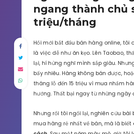
ngang thành chủ s
triệu/tháng
Hồi mới bắt đầu bán hàng online, tôi
là việc dễ như ăn kẹo. Lên Taobao, th
lại, hí hửng nghĩ mình sắp giàu. Như
bấy nhiêu. Hàng không bán được, hoặc
tháng lỗ đến 15 triệu vì mua nhầm h
hướng. Thất bại ngay từ những ngày đ
Nhưng rồi tôi ngồi lại, nghiên cứu bài
mua hàng rẻ nhất về bán, mà là biết
cách
. Sau một năm mày mò, giờ tôi lã