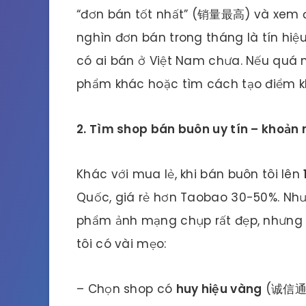
“đơn bán tốt nhất” (销量最高) và xem đ
nghìn đơn bán trong tháng là tín hiệ
có ai bán ở Việt Nam chưa. Nếu quá n
phẩm khác hoặc tìm cách tạo điểm kh
2. Tìm shop bán buôn uy tín – khoản 
Khác với mua lẻ, khi bán buôn tôi lên
Quốc, giá rẻ hơn Taobao 30-50%. Nhưn
phẩm ảnh mạng chụp rất đẹp, nhưng gử
tôi có vài mẹo:
– Chọn shop có
huy hiệu vàng
(诚信通) 