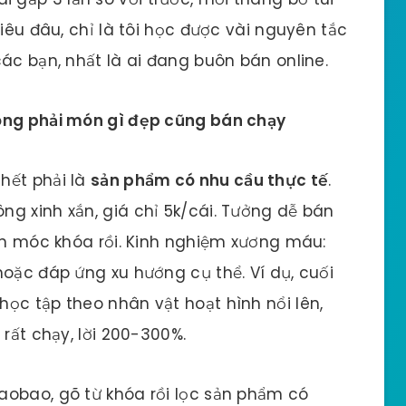
siêu đâu, chỉ là tôi học được vài nguyên tắc
ác bạn, nhất là ai đang buôn bán online.
ông phải món gì đẹp cũng bán chạy
hết phải là
sản phẩm có nhu cầu thực tế
.
g xinh xắn, giá chỉ 5k/cái. Tưởng dễ bán
bán móc khóa rồi. Kinh nghiệm xương máu:
hoặc đáp ứng xu hướng cụ thể. Ví dụ, cuối
ọc tập theo nhân vật hoạt hình nổi lên,
 rất chạy, lời 200-300%.
aobao, gõ từ khóa rồi lọc sản phẩm có