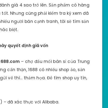
ánh giá 4 sao trở lên. Sản phẩm có hàng
u tốt. Nhưng cũng phải kiểm tra kỹ xem đã
hiều người bán cạnh tranh, tôi sẽ tìm sản
ác biệt.
này quyết định giá vốn
1688.com
– chợ đầu mối bán sỉ của Trung
g cẩn thận, 1688 có nhiều shop ảo, sản
i về thì… thảm họa. Để tìm shop uy tín,
– đã xác thực với Alibaba.