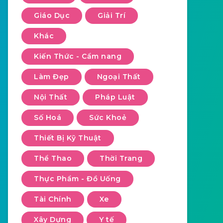
Giáo Dục
Giải Trí
Khác
Kiến Thức - Cẩm nang
Làm Đẹp
Ngoại Thất
Nội Thất
Pháp Luật
Số Hoá
Sức Khoẻ
Thiết Bị Kỹ Thuật
Thể Thao
Thời Trang
Thực Phẩm - Đồ Uống
Tài Chính
Xe
Xây Dựng
Y tế