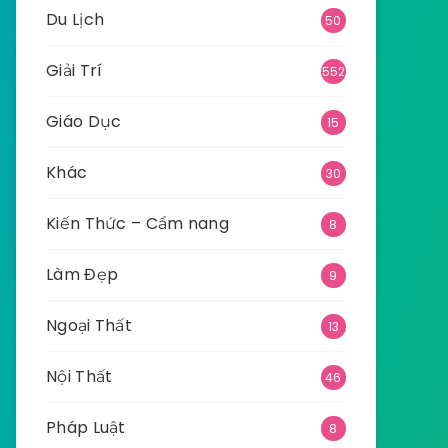
Du Lịch
50
Giải Trí
552
Giáo Dục
15
Khác
30
Kiến Thức – Cẩm nang
8
Làm Đẹp
9
Ngoại Thất
13
Nội Thất
46
Pháp Luật
8