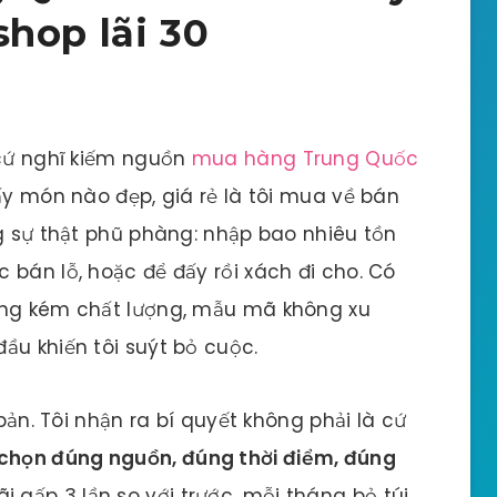
hop lãi 30
 cứ nghĩ kiếm nguồn
mua hàng Trung Quốc
ấy món nào đẹp, giá rẻ là tôi mua về bán
ng sự thật phũ phàng: nhập bao nhiêu tồn
 bán lỗ, hoặc để đấy rồi xách đi cho. Có
àng kém chất lượng, mẫu mã không xu
ầu khiến tôi suýt bỏ cuộc.
 bản. Tôi nhận ra bí quyết không phải là cứ
chọn đúng nguồn, đúng thời điểm, đúng
i gấp 3 lần so với trước, mỗi tháng bỏ túi