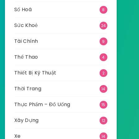
Số Hoá
8
Sức Khoẻ
24
Tài Chính
9
Thể Thao
4
Thiết Bị Kỹ Thuật
2
Thời Trang
14
Thực Phẩm – Đồ Uống
15
Xây Dựng
12
Xe
14