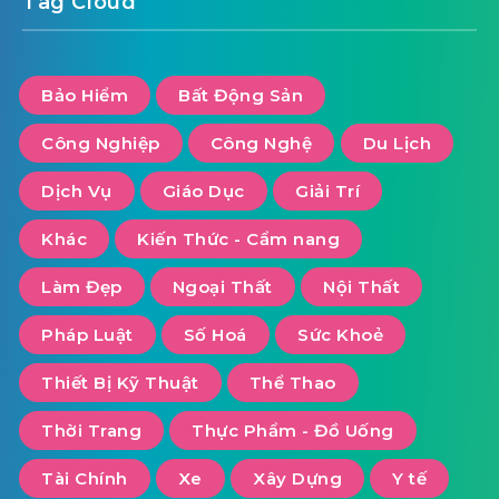
Tag Cloud
Bảo Hiểm
Bất Động Sản
Công Nghiệp
Công Nghệ
Du Lịch
Dịch Vụ
Giáo Dục
Giải Trí
Khác
Kiến Thức - Cẩm nang
Làm Đẹp
Ngoại Thất
Nội Thất
Pháp Luật
Số Hoá
Sức Khoẻ
Thiết Bị Kỹ Thuật
Thể Thao
Thời Trang
Thực Phẩm - Đồ Uống
Tài Chính
Xe
Xây Dựng
Y tế