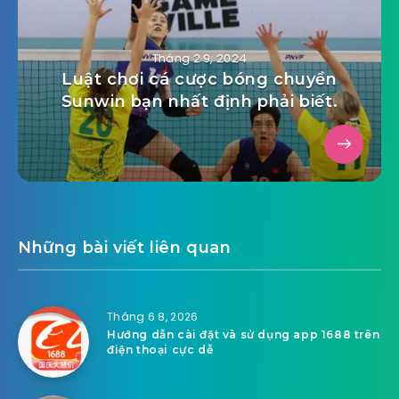
Tháng 2 9, 2024
Luật chơi cá cược bóng chuyền
Sunwin bạn nhất định phải biết.
Những bài viết liên quan
Tháng 6 8, 2026
Hướng dẫn cài đặt và sử dụng app 1688 trên
điện thoại cực dễ