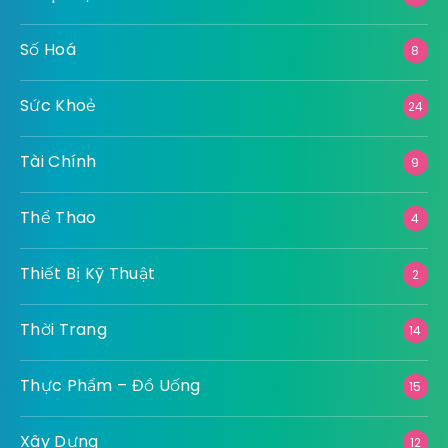
Số Hoá
8
Sức Khoẻ
24
Tài Chính
9
Thể Thao
4
Thiết Bị Kỹ Thuật
2
Thời Trang
14
Thực Phẩm – Đồ Uống
15
Xây Dựng
12