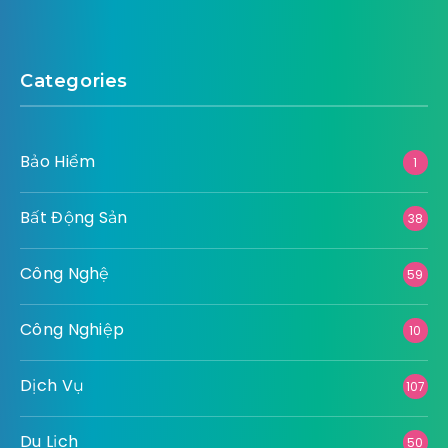
Categories
Bảo Hiểm
1
Bất Động Sản
38
Công Nghệ
59
Công Nghiệp
10
Dịch Vụ
107
Du Lịch
50