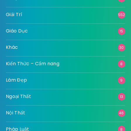
Giải Trí
552
Giáo Dục
15
Khác
30
Kiến Thức – Cẩm nang
8
Làm Đẹp
9
Ngoại Thất
13
Nội Thất
46
Pháp Luật
8