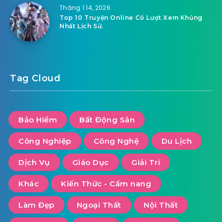
Tháng 1 14, 2026
Top 10 Truyện Online Có Lượt Xem Khủng
Nhất Lịch Sử.
Tag Cloud
Bảo Hiểm
Bất Động Sản
Công Nghiệp
Công Nghệ
Du Lịch
Dịch Vụ
Giáo Dục
Giải Trí
Khác
Kiến Thức - Cẩm nang
Làm Đẹp
Ngoại Thất
Nội Thất