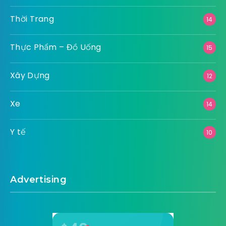
Thời Trang
14
Thực Phẩm – Đồ Uống
15
Xây Dựng
12
Xe
14
Y tế
10
Advertising