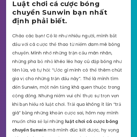
Luật chơi cá cược bóng
chuyền Sunwin bạn nhất
định phải biết.
Chào các bạn! Có lẽ như nhiều người, mình bắt
đầu với cá cược thể thao từ niềm đam mê bóng
chuyền. Mình nhớ những trận cầu mãn nhãn,
những pha bỏ nhỏ khéo léo hay cú đập bóng như
tên lửa, và tự hỏi: “Ước gì mình có thể thêm chút
gia vị cho những trận đấu này”. Thế là mình tìm
đến Sunwin, một nền tảng khá quen thuộc trong
cộng đồng. Nhưng niềm vui chỉ thực sự trọn vẹn
khi bạn hiểu rõ luật chơi. Trải qua không ít lần “trả
giá” bằng những khoản cược sai, hôm nay mình
muốn chia sẻ lại những
luật chơi cá cược bóng
chuyền Sunwin
mà mình đúc kết được, hy vọng