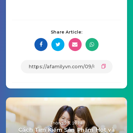
Share Article:
Tháng 2 5, 2024
Cách Tìm Kiếm Sản Phẩm Hot và