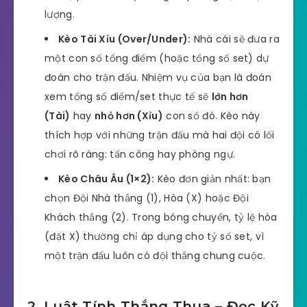
lượng.
Kèo Tài Xỉu (Over/Under):
Nhà cái sẽ đưa ra
một con số tổng điểm (hoặc tổng số set) dự
đoán cho trận đấu. Nhiệm vụ của bạn là đoán
xem tổng số điểm/set thực tế sẽ
lớn hơn
(Tài)
hay
nhỏ hơn (Xỉu)
con số đó. Kèo này
thích hợp với những trận đấu mà hai đội có lối
chơi rõ ràng: tấn công hay phòng ngự.
Kèo Châu Âu (1×2):
Kèo đơn giản nhất: bạn
chọn Đội Nhà thắng (1), Hòa (X) hoặc Đội
Khách thắng (2). Trong bóng chuyền, tỷ lệ hòa
(đặt X) thường chỉ áp dụng cho tỷ số set, vì
một trận đấu luôn có đội thắng chung cuộc.
2. Luật Tính Thắng Thua – Đọc Kỹ