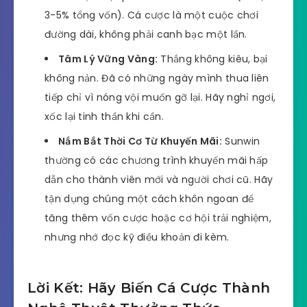
3-5% tổng vốn). Cá cược là một cuộc chơi
đường dài, không phải canh bạc một lần.
Tâm Lý Vững Vàng:
Thắng không kiêu, bại
không nản. Đã có những ngày mình thua liên
tiếp chỉ vì nóng vội muốn gỡ lại. Hãy nghỉ ngơi,
xốc lại tinh thần khi cần.
Nắm Bắt Thời Cơ Từ Khuyến Mãi:
Sunwin
thường có các chương trình khuyến mãi hấp
dẫn cho thành viên mới và người chơi cũ. Hãy
tận dụng chúng một cách khôn ngoan để
tăng thêm vốn cược hoặc cơ hội trải nghiệm,
nhưng nhớ đọc kỹ điều khoản đi kèm.
Lời Kết: Hãy Biến Cá Cược Thành