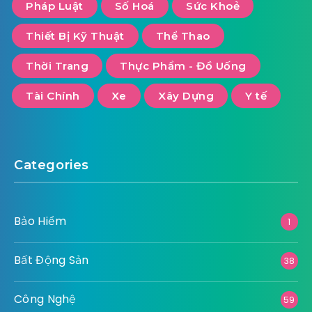
Pháp Luật
Số Hoá
Sức Khoẻ
Thiết Bị Kỹ Thuật
Thể Thao
Thời Trang
Thực Phẩm - Đồ Uống
Tài Chính
Xe
Xây Dựng
Y tế
Categories
Bảo Hiểm
1
Bất Động Sản
38
Công Nghệ
59