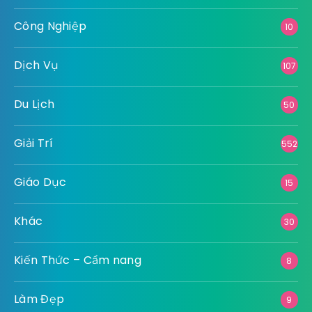
Công Nghiệp
10
Dịch Vụ
107
Du Lịch
50
Giải Trí
552
Giáo Dục
15
Khác
30
Kiến Thức – Cẩm nang
8
Làm Đẹp
9