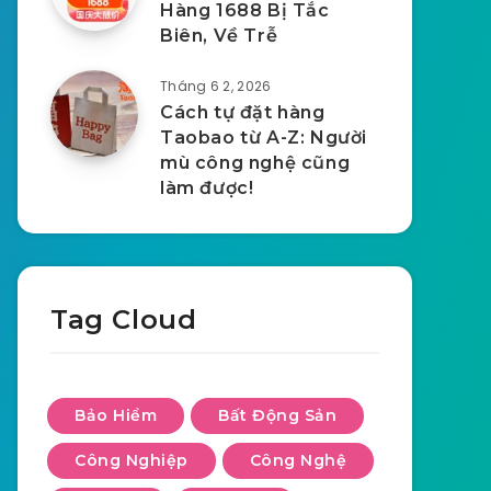
Hàng 1688 Bị Tắc
Biên, Về Trễ
Tháng 6 2, 2026
Cách tự đặt hàng
Taobao từ A-Z: Người
mù công nghệ cũng
làm được!
Tag Cloud
Bảo Hiểm
Bất Động Sản
Công Nghiệp
Công Nghệ