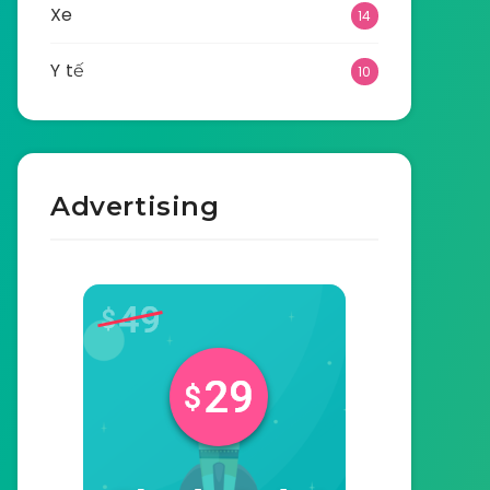
Xe
14
Y tế
10
Advertising