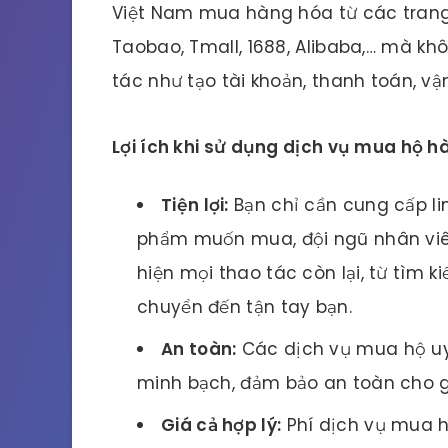
Việt Nam mua hàng hóa từ các trang
Taobao, Tmall, 1688, Alibaba,… mà kh
tác như tạo tài khoản, thanh toán, vậ
Lợi ích khi sử dụng dịch vụ mua hộ 
Tiện lợi:
Bạn chỉ cần cung cấp li
phẩm muốn mua, đội ngũ nhân viê
hiện mọi thao tác còn lại, từ tìm 
chuyển đến tận tay bạn.
An toàn:
Các dịch vụ mua hộ uy 
minh bạch, đảm bảo an toàn cho g
Giá cả hợp lý:
Phí dịch vụ mua h