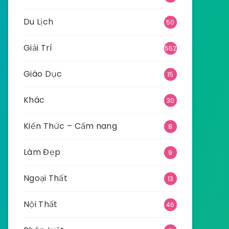
Du Lịch
50
Giải Trí
552
Giáo Dục
15
Khác
30
Kiến Thức – Cẩm nang
8
Làm Đẹp
9
Ngoại Thất
13
Nội Thất
46