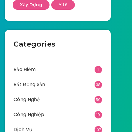
Xây Dựng
Y tế
Categories
Bảo Hiểm
1
Bất Động Sản
38
Công Nghệ
59
Công Nghiệp
10
Dịch Vụ
107