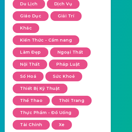
Du Lịch
Dịch Vụ
Giáo Dục
Giải Trí
Khác
Kiến Thức - Cẩm nang
Làm Đẹp
Ngoại Thất
Nội Thất
Pháp Luật
Số Hoá
Sức Khoẻ
Thiết Bị Kỹ Thuật
Thể Thao
Thời Trang
Thực Phẩm - Đồ Uống
Tài Chính
Xe