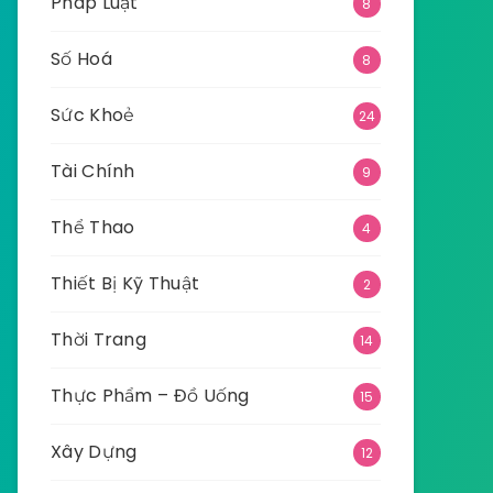
Pháp Luật
8
Số Hoá
8
Sức Khoẻ
24
Tài Chính
9
Thể Thao
4
Thiết Bị Kỹ Thuật
2
Thời Trang
14
Thực Phẩm – Đồ Uống
15
Xây Dựng
12