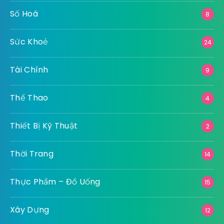
Số Hoá
8
Sức Khoẻ
24
Tài Chính
9
Thể Thao
4
Thiết Bị Kỹ Thuật
2
Thời Trang
14
Thực Phẩm – Đồ Uống
15
Xây Dựng
12