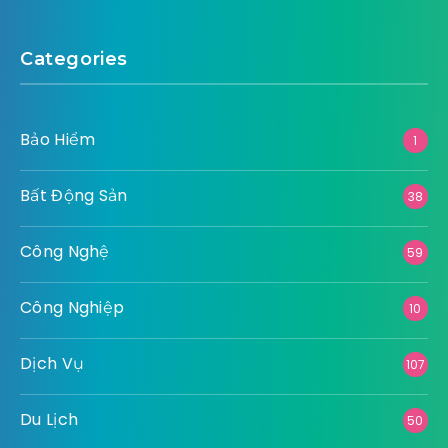
Categories
Bảo Hiểm
1
Bất Động Sản
38
Công Nghệ
59
Công Nghiệp
10
Dịch Vụ
107
Du Lịch
50