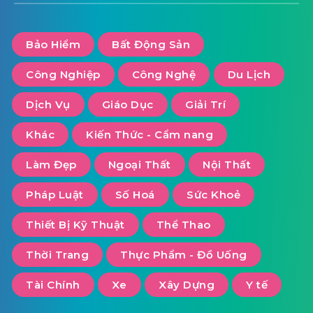
Bảo Hiểm
Bất Động Sản
Công Nghiệp
Công Nghệ
Du Lịch
Dịch Vụ
Giáo Dục
Giải Trí
Khác
Kiến Thức - Cẩm nang
Làm Đẹp
Ngoại Thất
Nội Thất
Pháp Luật
Số Hoá
Sức Khoẻ
Thiết Bị Kỹ Thuật
Thể Thao
Thời Trang
Thực Phẩm - Đồ Uống
Tài Chính
Xe
Xây Dựng
Y tế