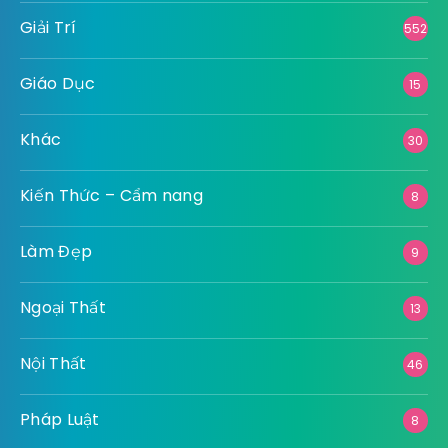
Giải Trí
552
Giáo Dục
15
Khác
30
Kiến Thức – Cẩm nang
8
Làm Đẹp
9
Ngoại Thất
13
Nội Thất
46
Pháp Luật
8