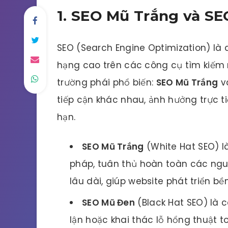
1. SEO Mũ Trắng và SE
SEO (Search Engine Optimization) là q
hạng cao trên các công cụ tìm kiếm n
trường phái phổ biến:
SEO Mũ Trắng
v
tiếp cận khác nhau, ảnh hưởng trực t
hạn.
SEO Mũ Trắng
(White Hat SEO) l
pháp, tuân thủ hoàn toàn các ngu
lâu dài, giúp website phát triển bề
SEO Mũ Đen
(Black Hat SEO) là c
lận hoặc khai thác lỗ hổng thuật