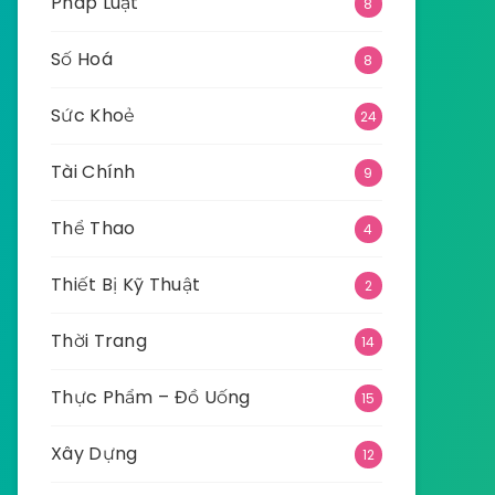
Pháp Luật
8
Số Hoá
8
Sức Khoẻ
24
Tài Chính
9
Thể Thao
4
Thiết Bị Kỹ Thuật
2
Thời Trang
14
Thực Phẩm – Đồ Uống
15
Xây Dựng
12