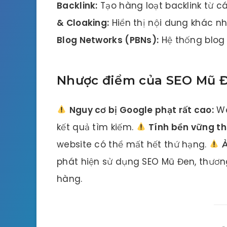
Backlink:
Tạo hàng loạt backlink từ c
& Cloaking:
Hiển thị nội dung khác n
Blog Networks (PBNs):
Hệ thống blog 
Nhược điểm của SEO Mũ 
Nguy cơ bị Google phạt rất cao:
We
kết quả tìm kiếm.
Tính bền vững th
website có thể mất hết thứ hạng.
Ả
phát hiện sử dụng SEO Mũ Đen, thương
hàng.