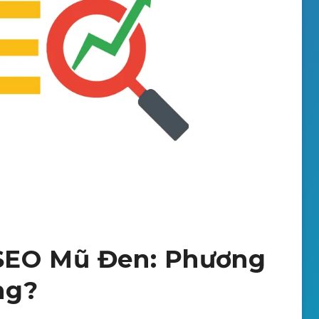
SEO Mũ Đen: Phương
ng?