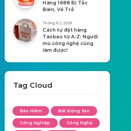
Hàng 1688 Bị Tắc
Biên, Về Trễ
Tháng 6 2, 2026
Cách tự đặt hàng
Taobao từ A-Z: Người
mù công nghệ cũng
làm được!
Tag Cloud
Bảo Hiểm
Bất Động Sản
Công Nghiệp
Công Nghệ