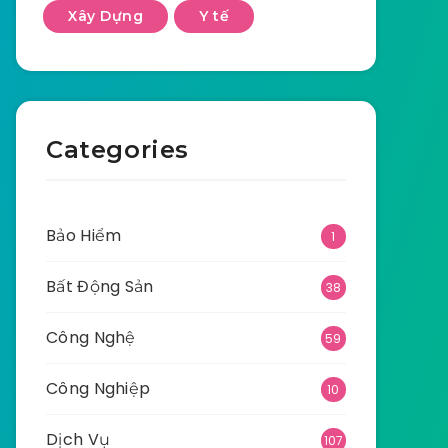
Xây Dựng
Y tế
Categories
Bảo Hiểm
1
Bất Động Sản
38
Công Nghệ
59
Công Nghiệp
10
Dịch Vụ
107