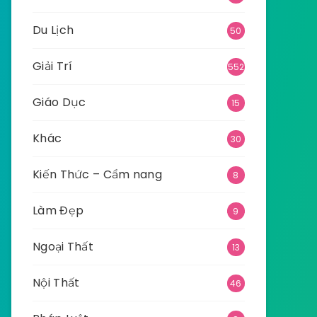
Du Lịch
50
Giải Trí
552
Giáo Dục
15
Khác
30
Kiến Thức – Cẩm nang
8
Làm Đẹp
9
Ngoại Thất
13
Nội Thất
46