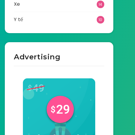
Xe
14
Y tế
10
Advertising