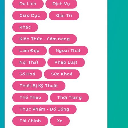
Du Lịch
Dịch Vụ
Giáo Dục
Giải Trí
Khác
Kiến Thức - Cẩm nang
Làm Đẹp
Ngoại Thất
Nội Thất
Pháp Luật
Số Hoá
Sức Khoẻ
Thiết Bị Kỹ Thuật
Thể Thao
Thời Trang
Thực Phẩm - Đồ Uống
Tài Chính
Xe