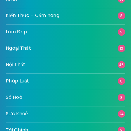
Kiến Thức – Cẩm nang
8
Làm Đẹp
9
Ngoại Thất
13
Nội Thất
46
Pháp Luật
8
Số Hoá
8
Sức Khoẻ
24
Tài Chính
9