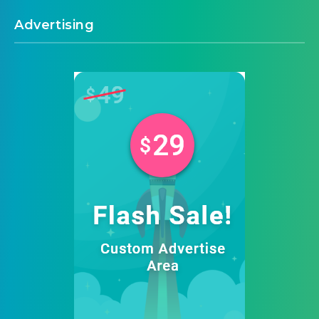
Advertising