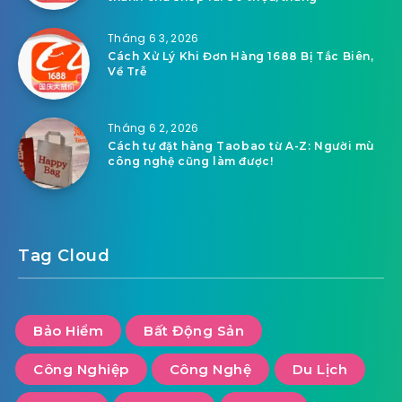
Tháng 6 3, 2026
Cách Xử Lý Khi Đơn Hàng 1688 Bị Tắc Biên,
Về Trễ
Tháng 6 2, 2026
Cách tự đặt hàng Taobao từ A-Z: Người mù
công nghệ cũng làm được!
Tag Cloud
Bảo Hiểm
Bất Động Sản
Công Nghiệp
Công Nghệ
Du Lịch