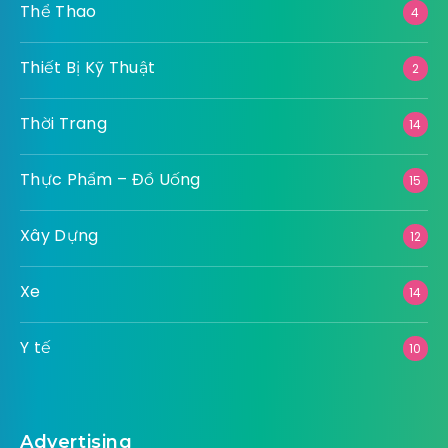
Thể Thao
4
Thiết Bị Kỹ Thuật
2
Thời Trang
14
Thực Phẩm – Đồ Uống
15
Xây Dựng
12
Xe
14
Y tế
10
Advertising