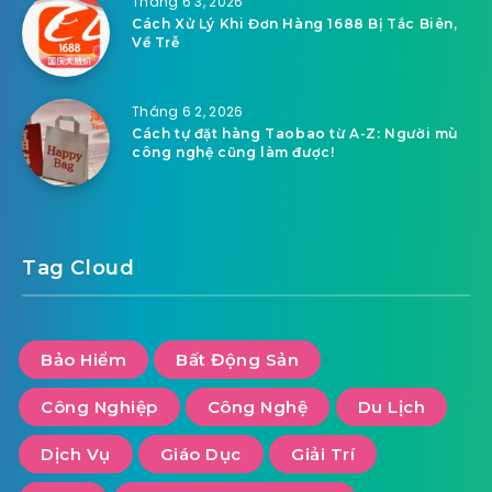
Tháng 6 3, 2026
Cách Xử Lý Khi Đơn Hàng 1688 Bị Tắc Biên,
Về Trễ
Tháng 6 2, 2026
Cách tự đặt hàng Taobao từ A-Z: Người mù
công nghệ cũng làm được!
Tag Cloud
Bảo Hiểm
Bất Động Sản
Công Nghiệp
Công Nghệ
Du Lịch
Dịch Vụ
Giáo Dục
Giải Trí