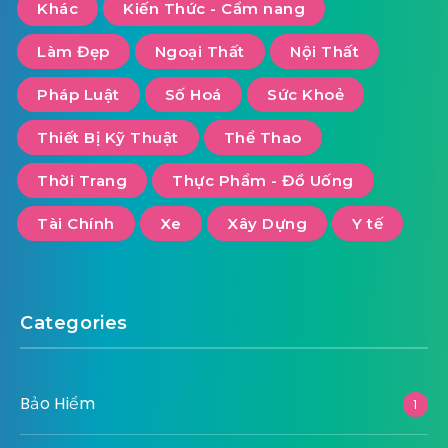
Khác
Kiến Thức - Cẩm nang
Làm Đẹp
Ngoại Thất
Nội Thất
Pháp Luật
Số Hoá
Sức Khoẻ
Thiết Bị Kỹ Thuật
Thể Thao
Thời Trang
Thực Phẩm - Đồ Uống
Tài Chính
Xe
Xây Dựng
Y tế
Categories
Bảo Hiểm
1