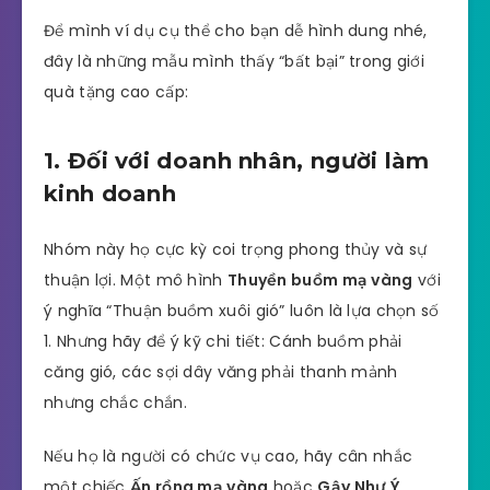
Để mình ví dụ cụ thể cho bạn dễ hình dung nhé,
đây là những mẫu mình thấy “bất bại” trong giới
quà tặng cao cấp:
1. Đối với doanh nhân, người làm
kinh doanh
Nhóm này họ cực kỳ coi trọng phong thủy và sự
thuận lợi. Một mô hình
Thuyền buồm mạ vàng
với
ý nghĩa “Thuận buồm xuôi gió” luôn là lựa chọn số
1. Nhưng hãy để ý kỹ chi tiết: Cánh buồm phải
căng gió, các sợi dây văng phải thanh mảnh
nhưng chắc chắn.
Nếu họ là người có chức vụ cao, hãy cân nhắc
một chiếc
Ấn rồng mạ vàng
hoặc
Gậy Như Ý
.