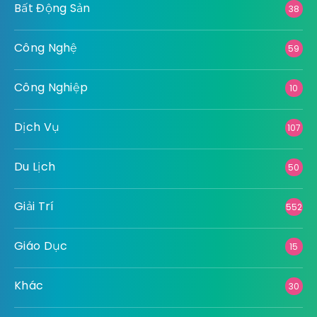
Bất Động Sản
38
Công Nghệ
59
Công Nghiệp
10
Dịch Vụ
107
Du Lịch
50
Giải Trí
552
Giáo Dục
15
Khác
30