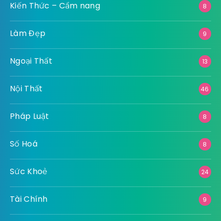
Kiến Thức – Cẩm nang
8
Làm Đẹp
9
Ngoại Thất
13
Nội Thất
46
Pháp Luật
8
Số Hoá
8
Sức Khoẻ
24
Tài Chính
9