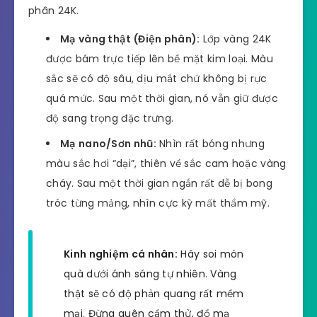
phân 24K.
Mạ vàng thật (Điện phân):
Lớp vàng 24K
được bám trực tiếp lên bề mặt kim loại. Màu
sắc sẽ có độ sâu, dịu mắt chứ không bị rực
quá mức. Sau một thời gian, nó vẫn giữ được
độ sang trọng đặc trưng.
Mạ nano/Sơn nhũ:
Nhìn rất bóng nhưng
màu sắc hơi “dại”, thiên về sắc cam hoặc vàng
cháy. Sau một thời gian ngắn rất dễ bị bong
tróc từng mảng, nhìn cực kỳ mất thẩm mỹ.
Kinh nghiệm cá nhân:
Hãy soi món
quà dưới ánh sáng tự nhiên. Vàng
thật sẽ có độ phản quang rất mềm
mại. Đừng quên cầm thử, đồ mạ