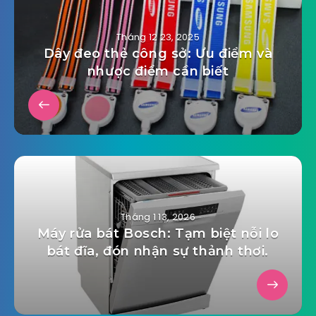
Tháng 12 23, 2025
Dây đeo thẻ công sở: Ưu điểm và
nhược điểm cần biết
Tháng 1 13, 2026
Máy rửa bát Bosch: Tạm biệt nỗi lo
bát đĩa, đón nhận sự thảnh thơi.