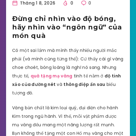
Tháng 1 8, 2026
0
0
Đừng chỉ nhìn vào độ bóng,
hãy nhìn vào “ngôn ngữ” của
món quà
Có một sai lầm mà mình thấy nhiều người mắc
phải (và mình cũng từng thế): Cứ thấy cái gì vàng
choe choét, bóng loáng là nghĩ nó sang. Nhưng
thực tế,
quà tặng mạ vàng
tinh tế nằm ở
độ tinh
xảo của đường nét
và
thông điệp ẩn sau
biểu
tượng đó.
Vàng bản chất là kim loại quý, đại diện cho hành
Kim trong ngũ hành. Vì thế, mỗi vật phẩm được
mạ vàng đều mang một năng lượng rất mạnh.
Bạn không thể tặng một con Hổ mạ vàng cho một