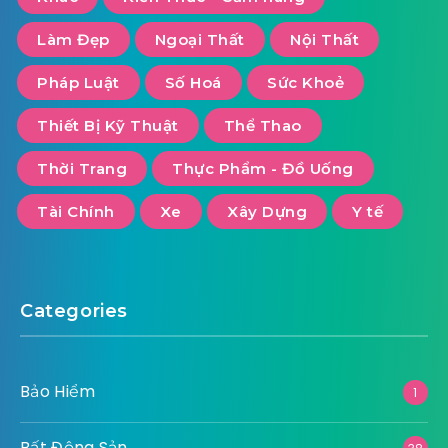
Làm Đẹp
Ngoại Thất
Nội Thất
Pháp Luật
Số Hoá
Sức Khoẻ
Thiết Bị Kỹ Thuật
Thể Thao
Thời Trang
Thực Phẩm - Đồ Uống
Tài Chính
Xe
Xây Dựng
Y tế
Categories
Bảo Hiểm
1
Bất Động Sản