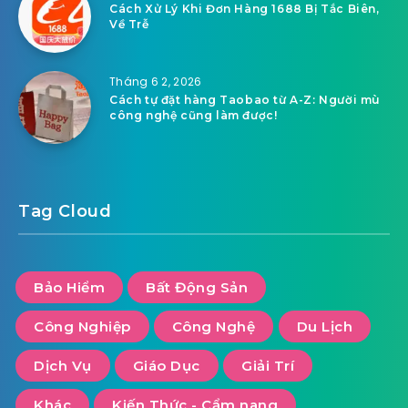
Cách Xử Lý Khi Đơn Hàng 1688 Bị Tắc Biên,
Về Trễ
Tháng 6 2, 2026
Cách tự đặt hàng Taobao từ A-Z: Người mù
công nghệ cũng làm được!
Tag Cloud
Bảo Hiểm
Bất Động Sản
Công Nghiệp
Công Nghệ
Du Lịch
Dịch Vụ
Giáo Dục
Giải Trí
Khác
Kiến Thức - Cẩm nang