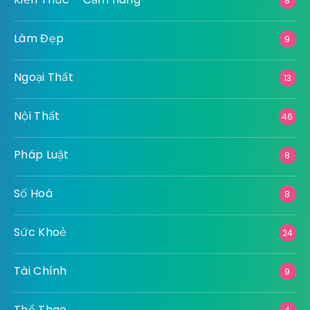
8
Làm Đẹp
9
Ngoại Thất
13
Nội Thất
46
Pháp Luật
8
Số Hoá
8
Sức Khoẻ
24
Tài Chính
9
Thể Thao