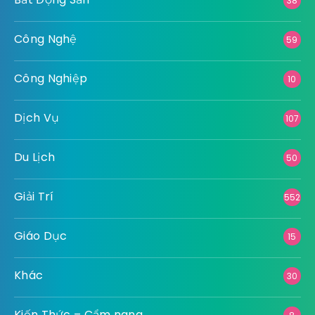
38
Công Nghệ
59
Công Nghiệp
10
Dịch Vụ
107
Du Lịch
50
Giải Trí
552
Giáo Dục
15
Khác
30
Kiến Thức – Cẩm nang