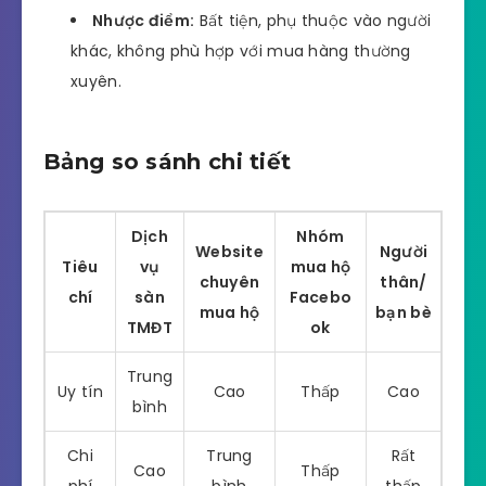
Nhược điểm:
Bất tiện, phụ thuộc vào người
khác, không phù hợp với mua hàng thường
xuyên.
Bảng so sánh chi tiết
Dịch
Nhóm
Website
Người
Tiêu
vụ
mua hộ
chuyên
thân/
chí
sàn
Facebo
mua hộ
bạn bè
TMĐT
ok
Trung
Uy tín
Cao
Thấp
Cao
bình
Chi
Trung
Rất
Cao
Thấp
phí
bình
thấp