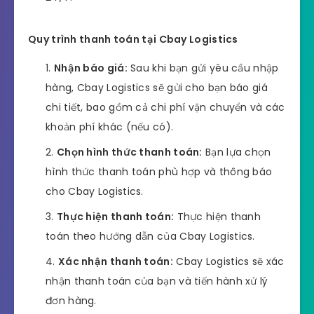
Quy trình thanh toán tại Cbay Logistics
Nhận báo giá:
Sau khi bạn gửi yêu cầu nhập
hàng, Cbay Logistics sẽ gửi cho bạn báo giá
chi tiết, bao gồm cả chi phí vận chuyển và các
khoản phí khác (nếu có).
Chọn hình thức thanh toán:
Bạn lựa chọn
hình thức thanh toán phù hợp và thông báo
cho Cbay Logistics.
Thực hiện thanh toán:
Thực hiện thanh
toán theo hướng dẫn của Cbay Logistics.
Xác nhận thanh toán:
Cbay Logistics sẽ xác
nhận thanh toán của bạn và tiến hành xử lý
đơn hàng.