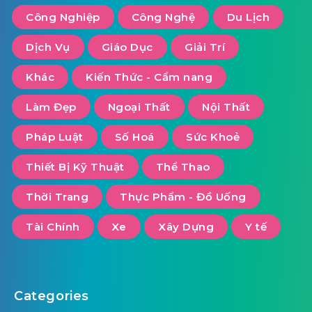
Công Nghiệp
Công Nghệ
Du Lịch
Dịch Vụ
Giáo Dục
Giải Trí
Khác
Kiến Thức - Cẩm nang
Làm Đẹp
Ngoại Thất
Nội Thất
Pháp Luật
Số Hoá
Sức Khoẻ
Thiết Bị Kỹ Thuật
Thể Thao
Thời Trang
Thực Phẩm - Đồ Uống
Tài Chính
Xe
Xây Dựng
Y tế
Categories