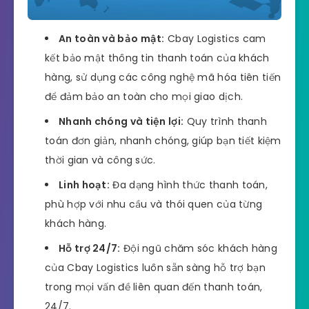
An toàn và bảo mật:
Cbay Logistics cam
kết bảo mật thông tin thanh toán của khách
hàng, sử dụng các công nghệ mã hóa tiên tiến
để đảm bảo an toàn cho mọi giao dịch.
Nhanh chóng và tiện lợi:
Quy trình thanh
toán đơn giản, nhanh chóng, giúp bạn tiết kiệm
thời gian và công sức.
Linh hoạt:
Đa dạng hình thức thanh toán,
phù hợp với nhu cầu và thói quen của từng
khách hàng.
Hỗ trợ 24/7:
Đội ngũ chăm sóc khách hàng
của Cbay Logistics luôn sẵn sàng hỗ trợ bạn
trong mọi vấn đề liên quan đến thanh toán,
24/7.