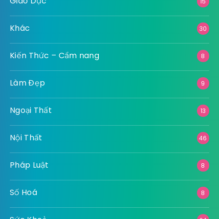
Giáo Dục
15
Khác
30
Kiến Thức – Cẩm nang
8
Làm Đẹp
9
Ngoại Thất
13
Nội Thất
46
Pháp Luật
8
Số Hoá
8