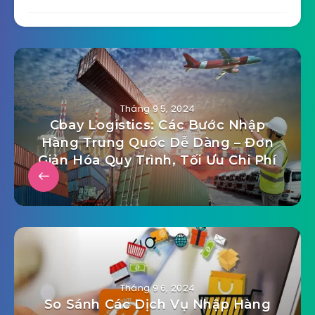
Tháng 9 5, 2024
Cbay Logistics: Các Bước Nhập
Hàng Trung Quốc Dễ Dàng – Đơn
Giản Hóa Quy Trình, Tối Ưu Chi Phí
Tháng 9 6, 2024
So Sánh Các Dịch Vụ Nhập Hàng