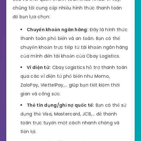
chúng tôi cung cấp nhiều hình thức thanh toán
để bạn lựa chọn:
Chuyển khoản ngân hàng:
Đây là hình thức
thanh toán phổ biến và an toàn. Bạn có thể
chuyển khoản trực tiếp từ tài khoản ngân hàng
của mình đến tài khoản của Cbay Logistics.
Ví điện tử:
Cbay Logistics hỗ trợ thanh toán
qua các ví điện tử phổ biến như Momo,
ZaloPay, ViettelPay,… giúp bạn tiết kiệm thời
gian và công sức.
Thẻ tín dụng/ghi nợ quốc tế:
Bạn có thể sử
dụng thẻ Visa, Mastercard, JCB,… để thanh
toán trực tuyến một cách nhanh chóng và
tiện lợi.