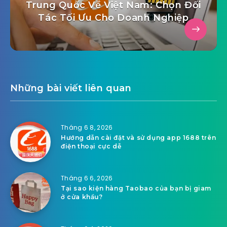
Trung Quốc Về Việt Nam: Chọn Đối
Tác Tối Ưu Cho Doanh Nghiệp
Những bài viết liên quan
Tháng 6 8, 2026
Hướng dẫn cài đặt và sử dụng app 1688 trên
điện thoại cực dễ
Tháng 6 6, 2026
Tại sao kiện hàng Taobao của bạn bị giam
ở cửa khẩu?