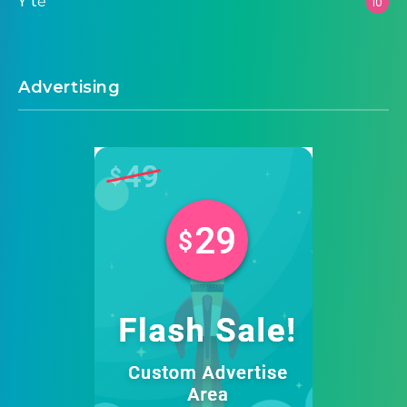
Y tế
10
Advertising