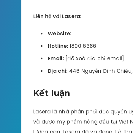
Liên hệ với Lasera:
Website:
Hotline:
1800 6386
Email:
[đã xoá địa chỉ email]
Địa chỉ:
446 Nguyễn Đình Chiểu,
Kết luận
Lasera là nhà phân phối độc quyền u
và dược mỹ phẩm hàng đầu tại Việt 
lượng cao, Lasera đã và đang trở thà