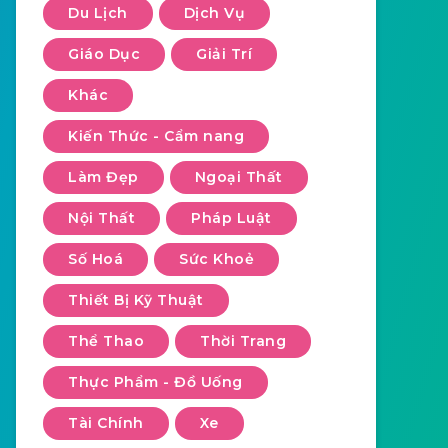
Du Lịch
Dịch Vụ
Giáo Dục
Giải Trí
Khác
Kiến Thức - Cẩm nang
Làm Đẹp
Ngoại Thất
Nội Thất
Pháp Luật
Số Hoá
Sức Khoẻ
Thiết Bị Kỹ Thuật
Thể Thao
Thời Trang
Thực Phẩm - Đồ Uống
Tài Chính
Xe