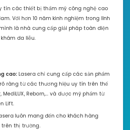
y tín các thiết bị thẩm mỹ công nghệ cao
am. Với hơn 10 năm kinh nghiệm trong lĩnh
 mình là nhà cung cấp giải pháp toàn diện
khám da liễu.
ng cao:
Lasera chỉ cung cấp các sản phẩm
õ ràng từ các thương hiệu uy tín trên thế
air, MediLUX, Reborn,… và dược mỹ phẩm từ
 Lift.
asera luôn mang đến cho khách hàng
trên thị trường.