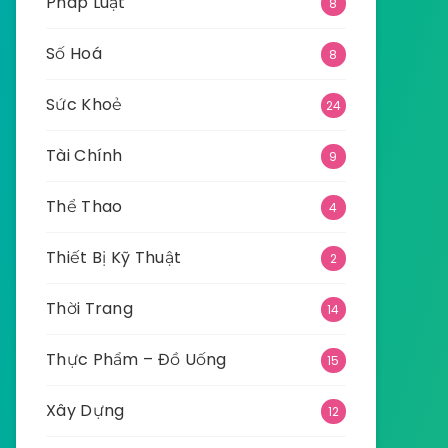
Pháp Luật
8
Số Hoá
8
Sức Khoẻ
24
Tài Chính
9
Thể Thao
4
Thiết Bị Kỹ Thuật
2
Thời Trang
14
Thực Phẩm – Đồ Uống
15
Xây Dựng
12