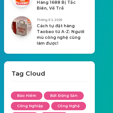
Hàng 1688 Bị Tắc
Biên, Về Trễ
Tháng 6 2, 2026
Cách tự đặt hàng
Taobao từ A-Z: Người
mù công nghệ cũng
làm được!
Tag Cloud
Bảo Hiểm
Bất Động Sản
Công Nghiệp
Công Nghệ