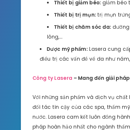
Thiết bị giảm béo:
giảm béo t
Thiết bị trị mụn:
trị mụn trứn
Thiết bị chăm sóc da:
dưỡng 
lông,…
Dược mỹ phẩm:
Lasera cung cấ
điều trị các vấn đề về da như nám
Công ty Lasera
– Mang đến giải phá
Với những sản phẩm và dịch vụ chất 
đối tác tin cậy của các spa, thẩm mỹ
nước. Lasera cam kết luôn đồng hàn
pháp hoàn hảo nhất cho ngành thẩm