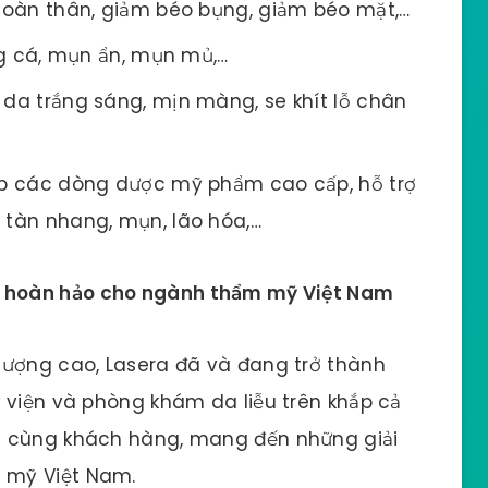
oàn thân, giảm béo bụng, giảm béo mặt,…
g cá, mụn ẩn, mụn mủ,…
da trắng sáng, mịn màng, se khít lỗ chân
p các dòng dược mỹ phẩm cao cấp, hỗ trợ
, tàn nhang, mụn, lão hóa,…
p hoàn hảo cho ngành thẩm mỹ Việt Nam
lượng cao, Lasera đã và đang trở thành
 viện và phòng khám da liễu trên khắp cả
h cùng khách hàng, mang đến những giải
 mỹ Việt Nam.