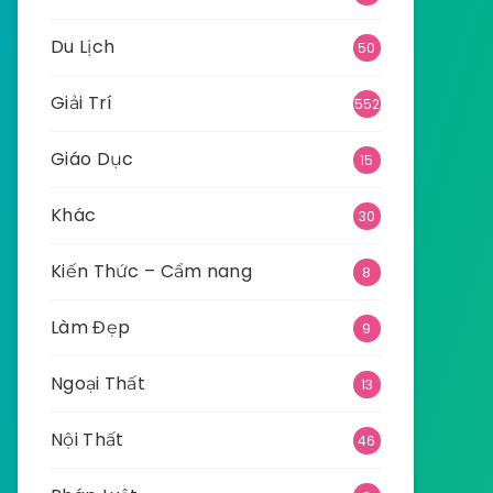
Du Lịch
50
Giải Trí
552
Giáo Dục
15
Khác
30
Kiến Thức – Cẩm nang
8
Làm Đẹp
9
Ngoại Thất
13
Nội Thất
46