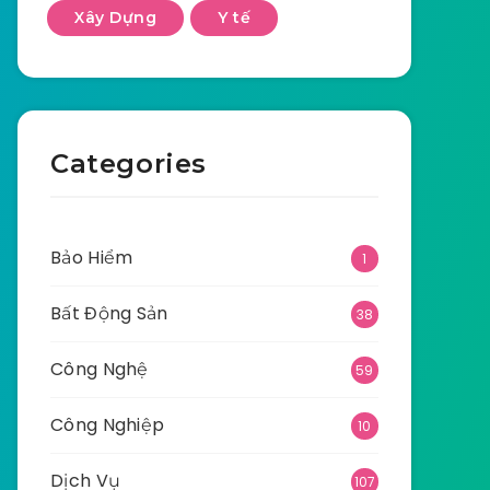
Xây Dựng
Y tế
Categories
Bảo Hiểm
1
Bất Động Sản
38
Công Nghệ
59
Công Nghiệp
10
Dịch Vụ
107