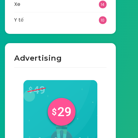
Xe
14
Y tế
10
Advertising