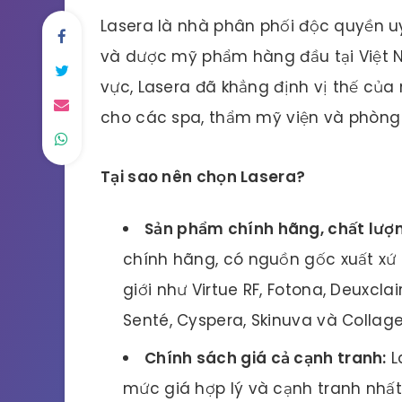
Lasera là nhà phân phối độc quyền u
và dược mỹ phẩm hàng đầu tại Việt N
vực, Lasera đã khẳng định vị thế của
cho các spa, thẩm mỹ viện và phòng 
Tại sao nên chọn Lasera?
Sản phẩm chính hãng, chất lượ
chính hãng, có nguồn gốc xuất xứ r
giới như Virtue RF, Fotona, Deuxcl
Senté, Cyspera, Skinuva và Collagen
Chính sách giá cả cạnh tranh:
L
mức giá hợp lý và cạnh tranh nhất 