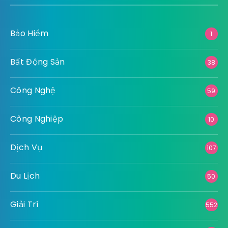
Bảo Hiểm
1
Bất Động Sản
38
Công Nghệ
59
Công Nghiệp
10
Dịch Vụ
107
Du Lịch
50
Giải Trí
552