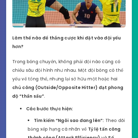
Làm thế nào để thắng cược khi đặt vào đội yếu
hơn?
Trong bóng chuyền, không phải đội nào cũng có
chiều sâu đội hình như nhau. Một đội bóng có thể
yếu về tổng thể, nhưng lại sở hữu một hoặc hai
chủ công (Outside/Opposite Hitter) đạt phong
độ “thần sầu”
.
Các bước thực hiện:
Tìm kiếm “Ngôi sao đang lên”:
Theo dõi
bảng xếp hạng cá nhân về
Tỷ lệ tấn công
thành công (Attack Efficiency)
và
Số