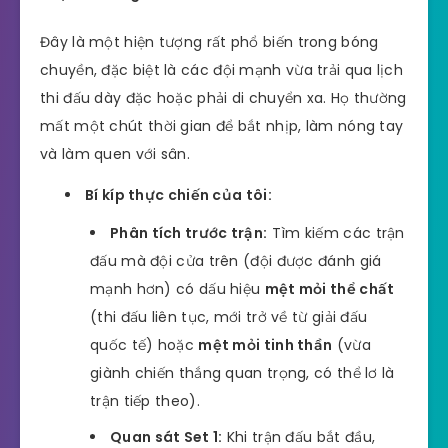
Đây là một hiện tượng rất phổ biến trong bóng
chuyền, đặc biệt là các đội mạnh vừa trải qua lịch
thi đấu dày đặc hoặc phải di chuyển xa. Họ thường
mất một chút thời gian để bắt nhịp, làm nóng tay
và làm quen với sân.
Bí kíp thực chiến của tôi:
Phân tích trước trận:
Tìm kiếm các trận
đấu mà đội cửa trên (đội được đánh giá
mạnh hơn) có dấu hiệu
mệt mỏi thể chất
(thi đấu liên tục, mới trở về từ giải đấu
quốc tế) hoặc
mệt mỏi tinh thần
(vừa
giành chiến thắng quan trọng, có thể lơ là
trận tiếp theo).
Quan sát Set 1:
Khi trận đấu bắt đầu,