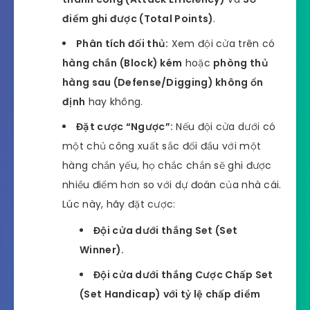
điểm ghi được (Total Points)
.
Phân tích đối thủ:
Xem đội cửa trên có
hàng chắn (Block) kém
hoặc
phòng thủ
hàng sau (Defense/Digging) không ổn
định
hay không.
Đặt cược “Ngược”:
Nếu đội cửa dưới có
một chủ công xuất sắc đối đầu với một
hàng chắn yếu, họ chắc chắn sẽ ghi được
nhiều điểm hơn so với dự đoán của nhà cái.
Lúc này, hãy đặt cược:
Đội cửa dưới thắng Set (Set
Winner).
Đội cửa dưới thắng Cược Chấp Set
(Set Handicap) với tỷ lệ chấp điểm