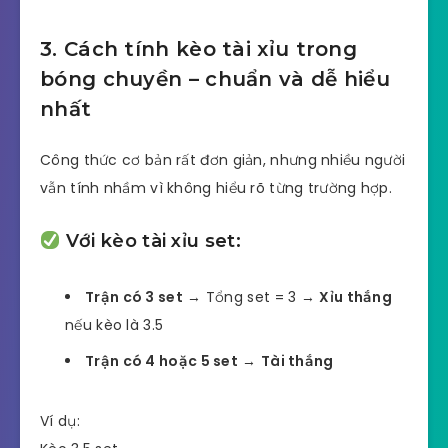
3. Cách tính kèo tài xỉu trong
bóng chuyền – chuẩn và dễ hiểu
nhất
Công thức cơ bản rất đơn giản, nhưng nhiều người
vẫn tính nhầm vì không hiểu rõ từng trường hợp.
Với kèo tài xỉu set:
Trận có 3 set
→ Tổng set = 3 →
Xỉu thắng
nếu kèo là 3.5
Trận có 4 hoặc 5 set
→
Tài thắng
Ví dụ: