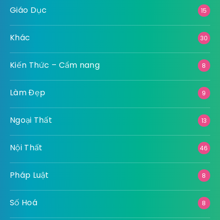
Giáo Dục
15
Khác
30
Kiến Thức – Cẩm nang
8
Làm Đẹp
9
Ngoại Thất
13
Nội Thất
46
Pháp Luật
8
Số Hoá
8