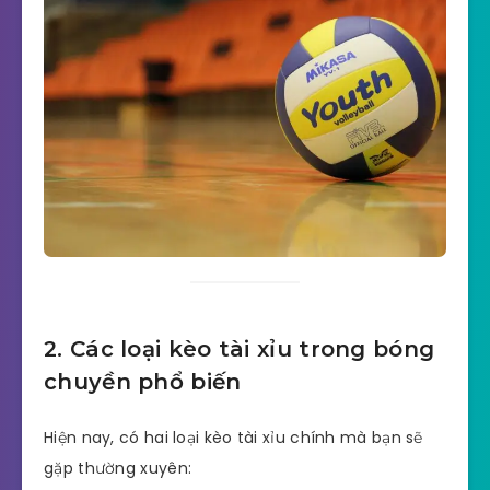
2. Các loại kèo tài xỉu trong bóng
chuyền phổ biến
Hiện nay, có hai loại kèo tài xỉu chính mà bạn sẽ
gặp thường xuyên: