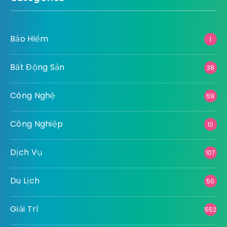
Bảo Hiểm
1
Bất Động Sản
38
Công Nghệ
59
Công Nghiệp
10
Dịch Vụ
107
Du Lịch
50
Giải Trí
552