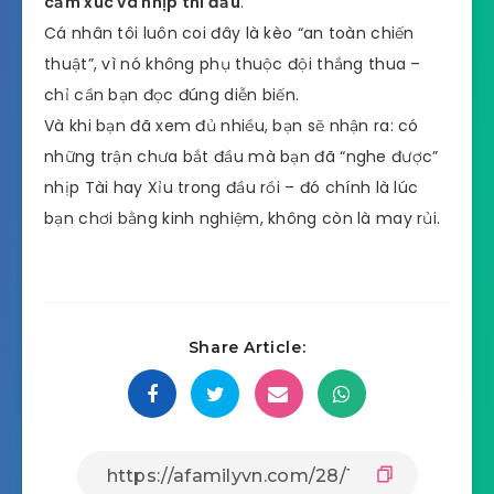
cảm xúc và nhịp thi đấu
.
Cá nhân tôi luôn coi đây là kèo “an toàn chiến
thuật”, vì nó không phụ thuộc đội thắng thua –
chỉ cần bạn đọc đúng diễn biến.
Và khi bạn đã xem đủ nhiều, bạn sẽ nhận ra: có
những trận chưa bắt đầu mà bạn đã “nghe được”
nhịp Tài hay Xỉu trong đầu rồi – đó chính là lúc
bạn chơi bằng kinh nghiệm, không còn là may rủi.
Share Article: