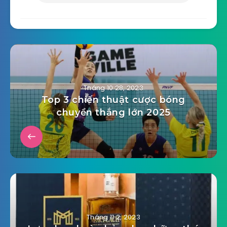
Tháng 10 28, 2023
Top 3 chiến thuật cược bóng
chuyền thắng lớn 2025
Tháng 11 2, 2023