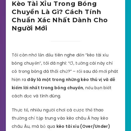
Kèo Tài Xỉu Trong Bóng
Chuyền Là Gì? Cách Tính
Chuẩn Xác Nhất Dành Cho
Người Mới
Tôi còn nhớ lần đầu tiên nghe đến “kèo tài xỉu
bóng chuyền”, tôi đã nghĩ: “Ơ, tưởng cái này chỉ
có trong bóng đá thôi chứ?” – rồi sau đó mới phát
hiện ra
đây là một trong những kèo thú vị và dễ
kiếm lời nhất trong bóng chuyền
, nếu bạn biết
cách đọc và tính đúng.
Thực tế, nhiều người chơi cá cược thể thao
thường chỉ tập trung vào kèo châu Á hay kèo
châu Âu, mà bỏ qua
kèo tài xỉu (Over/Under)