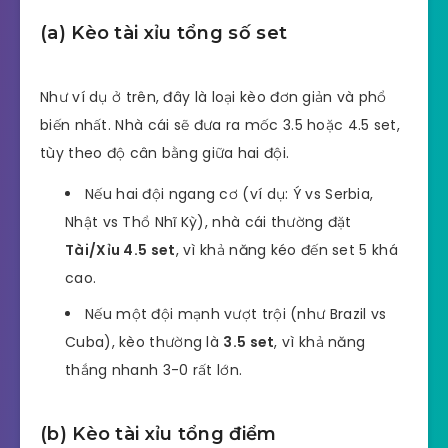
(a) Kèo tài xỉu tổng số set
Như ví dụ ở trên, đây là loại kèo đơn giản và phổ
biến nhất. Nhà cái sẽ đưa ra mốc 3.5 hoặc 4.5 set,
tùy theo độ cân bằng giữa hai đội.
Nếu hai đội ngang cơ (ví dụ: Ý vs Serbia,
Nhật vs Thổ Nhĩ Kỳ), nhà cái thường đặt
Tài/Xỉu 4.5 set
, vì khả năng kéo đến set 5 khá
cao.
Nếu một đội mạnh vượt trội (như Brazil vs
Cuba), kèo thường là
3.5 set
, vì khả năng
thắng nhanh 3-0 rất lớn.
(b) Kèo tài xỉu tổng điểm