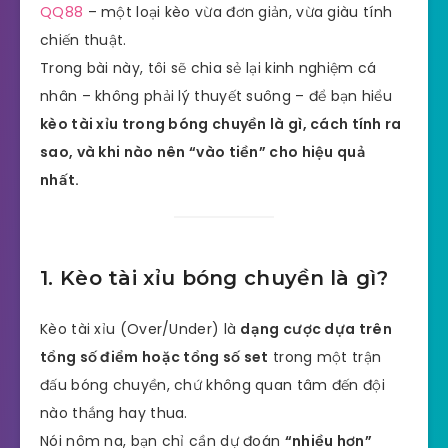
QQ88
– một loại kèo vừa đơn giản, vừa giàu tính
chiến thuật.
Trong bài này, tôi sẽ chia sẻ lại kinh nghiệm cá
nhân – không phải lý thuyết suông – để bạn hiểu
kèo tài xỉu trong bóng chuyền là gì, cách tính ra
sao, và khi nào nên “vào tiền” cho hiệu quả
nhất.
1. Kèo tài xỉu bóng chuyền là gì?
Kèo tài xỉu (Over/Under) là
dạng cược dựa trên
tổng số điểm hoặc tổng số set
trong một trận
đấu bóng chuyền, chứ không quan tâm đến đội
nào thắng hay thua.
Nói nôm na, bạn chỉ cần dự đoán
“nhiều hơn”