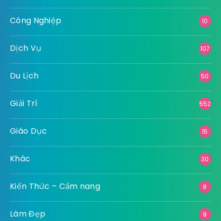
Công Nghiệp
10
Dịch Vụ
107
Du Lịch
50
Giải Trí
552
Giáo Dục
15
Khác
30
Kiến Thức – Cẩm nang
8
Làm Đẹp
9