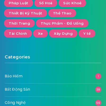
Pháp Luật
Số Hoá
Sức Khoẻ
Thiết Bị Kỹ Thuật
Thể Thao
Thời Trang
Thực Phẩm - Đồ Uống
Tài Chính
Xe
Xây Dựng
Y tế
Categories
Bảo Hiểm
1
Bất Động Sản
38
Công Nghệ
59