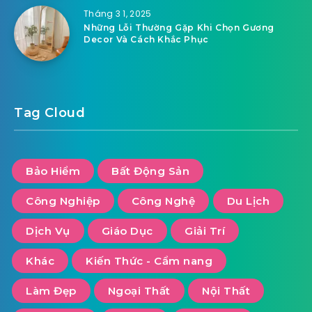
Tháng 3 1, 2025
Những Lỗi Thường Gặp Khi Chọn Gương
Decor Và Cách Khắc Phục
Tag Cloud
Bảo Hiểm
Bất Động Sản
Công Nghiệp
Công Nghệ
Du Lịch
Dịch Vụ
Giáo Dục
Giải Trí
Khác
Kiến Thức - Cẩm nang
Làm Đẹp
Ngoại Thất
Nội Thất