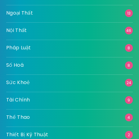
Ngoại Thất
13
Nội Thất
46
Pháp Luật
8
Số Hoá
8
Sức Khoẻ
24
Tài Chính
9
Thể Thao
4
Thiết Bị Kỹ Thuật
2