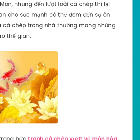
ôn, nhưng đến lượt loài cá chép thì lại
ban cho sức mạnh có thể đem đến sự ôn
 mã cá chép trong nhà thường mang những
o thế gian.
trong bức
tranh cá chép vượt vũ môn hóa