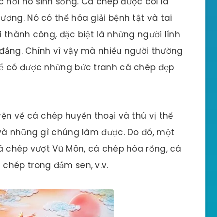
nơi nó sinh sống. Cá chép được coi là
ợng. Nó có thể hóa giải bệnh tật và tai
 thành công, đặc biệt là những người lính
đẳng. Chính vì vậy mà nhiều người thường
Để có được những bức tranh cá chép đẹp
ện về cá chép huyền thoại và thú vị thể
 và những gì chúng làm được. Do đó, một
cá chép vượt Vũ Môn, cá chép hóa rồng, cá
chép trong đầm sen, v.v.