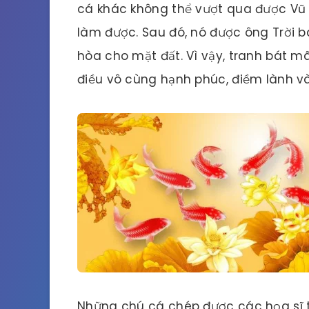
cá khác không thể vượt qua được Vũ M
làm được. Sau đó, nó được ông Trời 
hòa cho mặt đất. Vì vậy, tranh bát
điều vô cùng hạnh phúc, điềm lành và
Những chú cá chép được các họa sĩ 