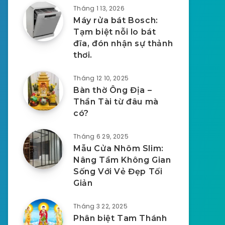
Tháng 1 13, 2026
Máy rửa bát Bosch:
Tạm biệt nỗi lo bát
đĩa, đón nhận sự thảnh
thơi.
Tháng 12 10, 2025
Bàn thờ Ông Địa –
Thần Tài từ đâu mà
có?
Tháng 6 29, 2025
Mẫu Cửa Nhôm Slim:
Nâng Tầm Không Gian
Sống Với Vẻ Đẹp Tối
Giản
Tháng 3 22, 2025
Phân biệt Tam Thánh