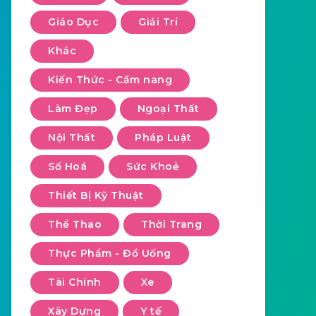
Giáo Dục
Giải Trí
Khác
Kiến Thức - Cẩm nang
Làm Đẹp
Ngoại Thất
Nội Thất
Pháp Luật
Số Hoá
Sức Khoẻ
Thiết Bị Kỹ Thuật
Thể Thao
Thời Trang
Thực Phẩm - Đồ Uống
Tài Chính
Xe
Xây Dựng
Y tế