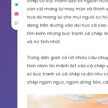
chép có sức mạnh bảo vệ nguồn nước 
con vật mang lại may mắn và thịnh vư
họa để mang lại cho mọi người cơ hội
đang trên đường vào đại học và cao 
tìm kiếm những bức tranh cá chép. 
và nữ tính nhất.
Trong dân gian có rất nhiều câu chuy
hiện niềm tin mãnh liệt vào cá chép
số bức tranh về cá chép ra đời như 
chép ngậm ngọc, ngậm đồng tiền, cá 