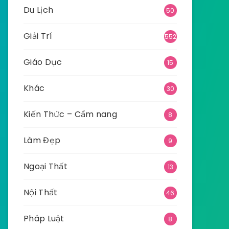
Du Lịch
50
Giải Trí
552
Giáo Dục
15
Khác
30
Kiến Thức – Cẩm nang
8
Làm Đẹp
9
Ngoại Thất
13
Nội Thất
46
Pháp Luật
8