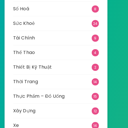
Số Hoá
8
Sức Khoẻ
24
Tài Chính
9
Thể Thao
4
Thiết Bị Kỹ Thuật
2
Thời Trang
14
Thực Phẩm – Đồ Uống
15
Xây Dựng
12
Xe
14