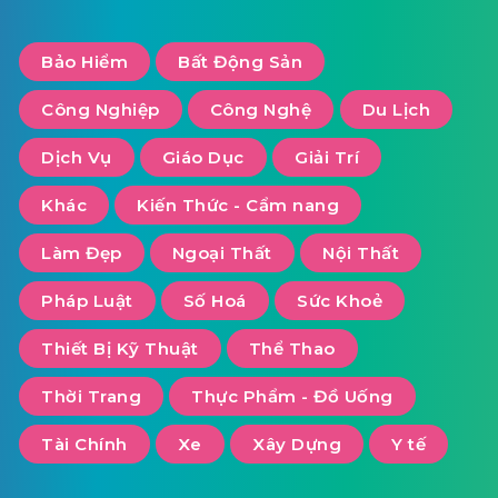
Tháng 2 28, 2024
Bức thư pháp: Biểu tượng của sự tinh tế và
sang trọng
Tag Cloud
Bảo Hiểm
Bất Động Sản
Công Nghiệp
Công Nghệ
Du Lịch
Dịch Vụ
Giáo Dục
Giải Trí
Khác
Kiến Thức - Cẩm nang
Làm Đẹp
Ngoại Thất
Nội Thất