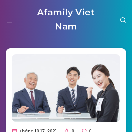
Afamily Viet
Nam
Tháng 10 17, 2021
0
0