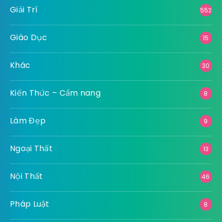
Công Nghiệp
10
Dịch Vụ
107
Du Lịch
50
Giải Trí
552
Giáo Dục
15
Khác
30
Kiến Thức – Cẩm nang
8
Làm Đẹp
9