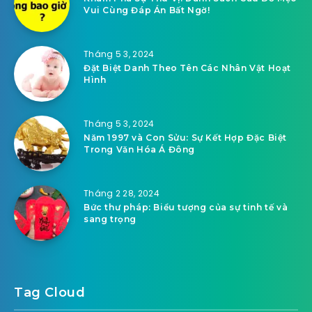
Tháng 5 4, 2024
Những Câu Slogan Hay Cho Công Ty: Bí
Quyết Tạo Nên Ấn Tượng Bền Lâu
Tháng 5 3, 2024
Khám Phá Sự Thú Vị: Danh Sách Câu Đố Mẹo
Vui Cùng Đáp Án Bất Ngờ!
Tháng 5 3, 2024
Đặt Biệt Danh Theo Tên Các Nhân Vật Hoạt
Hình
Tháng 5 3, 2024
Năm 1997 và Con Sửu: Sự Kết Hợp Đặc Biệt
Trong Văn Hóa Á Đông