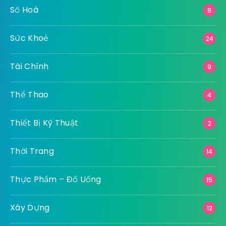
Ngoại Thất
13
Nội Thất
46
Pháp Luật
8
Số Hoá
8
Sức Khoẻ
24
Tài Chính
9
Thể Thao
4
Thiết Bị Kỹ Thuật
2