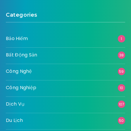
Pháp Luật
Số Hoá
Sức Khoẻ
Thiết Bị Kỹ Thuật
Thể Thao
Thời Trang
Thực Phẩm - Đồ Uống
Tài Chính
Xe
Xây Dựng
Y tế
Categories
Bảo Hiểm
1
Bất Động Sản
38
Công Nghệ
59