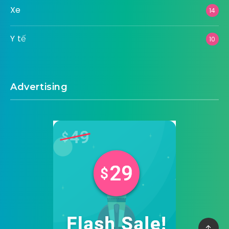
Thời Trang
14
Thực Phẩm – Đồ Uống
15
Xây Dựng
12
Xe
14
Y tế
10
Advertising