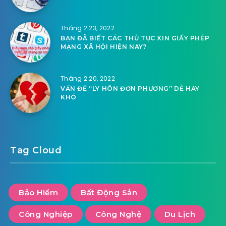
Tháng 2 23, 2022
BẠN ĐÃ BIẾT CÁC THỦ TỤC XIN GIẤY PHÉP
MẠNG XÃ HỘI HIỆN NAY?
Tháng 2 20, 2022
VẤN ĐỀ “LY HÔN ĐƠN PHƯƠNG” DỄ HAY
KHÓ
Tag Cloud
Bảo Hiểm
Bất Động Sản
Công Nghiệp
Công Nghệ
Du Lịch