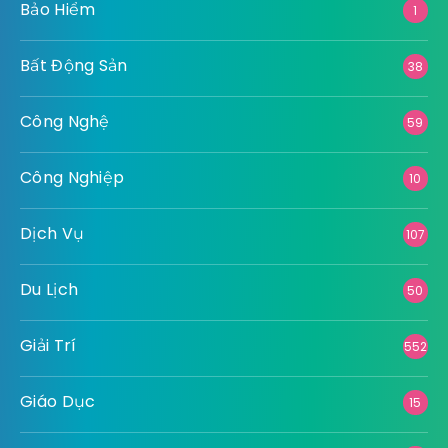
Bảo Hiểm
1
Bất Động Sản
38
Công Nghệ
59
Công Nghiệp
10
Dịch Vụ
107
Du Lịch
50
Giải Trí
552
Giáo Dục
15