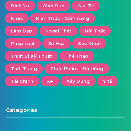
Dịch Vụ
Giáo Dục
Giải Trí
Khác
Kiến Thức - Cẩm nang
Làm Đẹp
Ngoại Thất
Nội Thất
Pháp Luật
Số Hoá
Sức Khoẻ
Thiết Bị Kỹ Thuật
Thể Thao
Thời Trang
Thực Phẩm - Đồ Uống
Tài Chính
Xe
Xây Dựng
Y tế
Categories