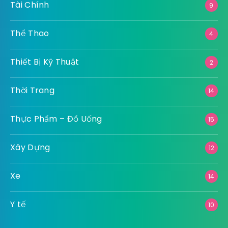
Tài Chính
9
Thể Thao
4
Thiết Bị Kỹ Thuật
2
Thời Trang
14
Thực Phẩm – Đồ Uống
15
Xây Dựng
12
Xe
14
Y tế
10