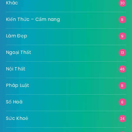
Khác
30
Kiến Thức – Cẩm nang
8
Làm Đẹp
9
Ngoại Thất
13
Nội Thất
46
Pháp Luật
8
Số Hoá
8
Sức Khoẻ
24