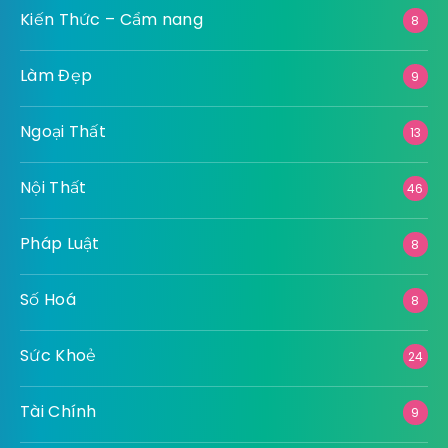
Kiến Thức – Cẩm nang
8
Làm Đẹp
9
Ngoại Thất
13
Nội Thất
46
Pháp Luật
8
Số Hoá
8
Sức Khoẻ
24
Tài Chính
9