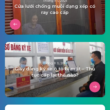
Tháng 11 1, 2021
Cửa lưới chống muỗi dạng xếp có
ray cao cấp
Tháng 11 3, 2021
Giấy đăng ký xe ô tô bị mất – Thủ
tục cấp lại thế nào?