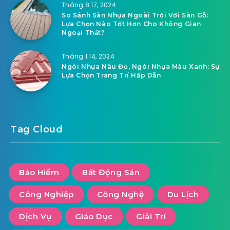
Tháng 8 17, 2024
So Sánh Sàn Nhựa Ngoài Trời Với Sàn Gỗ:
Lựa Chọn Nào Tốt Hơn Cho Không Gian
Ngoại Thất?
Tháng 1 14, 2024
Ngói Nhựa Nâu Đỏ, Ngói Nhựa Màu Xanh: Sự
Lựa Chọn Trang Trí Hấp Dẫn
Tag Cloud
Bảo Hiểm
Bất Động Sản
Công Nghiệp
Công Nghệ
Du Lịch
Dịch Vụ
Giáo Dục
Giải Trí