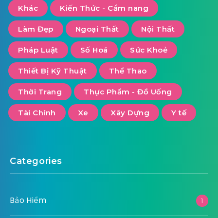
Khác
Kiến Thức - Cẩm nang
Làm Đẹp
Ngoại Thất
Nội Thất
Pháp Luật
Số Hoá
Sức Khoẻ
Thiết Bị Kỹ Thuật
Thể Thao
Thời Trang
Thực Phẩm - Đồ Uống
Tài Chính
Xe
Xây Dựng
Y tế
Categories
Bảo Hiểm
1