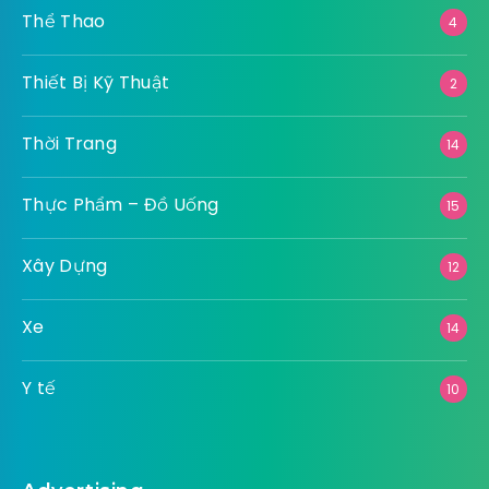
Thể Thao
4
Thiết Bị Kỹ Thuật
2
Thời Trang
14
Thực Phẩm – Đồ Uống
15
Xây Dựng
12
Xe
14
Y tế
10