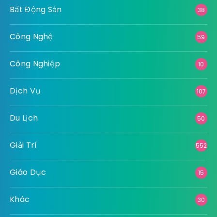
Bất Động Sản
38
Công Nghệ
59
Công Nghiệp
10
Dịch Vụ
107
Du Lịch
50
Giải Trí
552
Giáo Dục
15
Khác
30