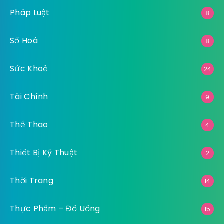
Pháp Luật
8
Số Hoá
8
Sức Khoẻ
24
Tài Chính
9
Thể Thao
4
Thiết Bị Kỹ Thuật
2
Thời Trang
14
Thực Phẩm – Đồ Uống
15