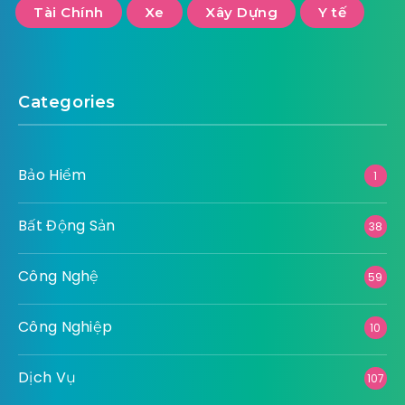
Tài Chính
Xe
Xây Dựng
Y tế
Categories
Bảo Hiểm
1
Bất Động Sản
38
Công Nghệ
59
Công Nghiệp
10
Dịch Vụ
107