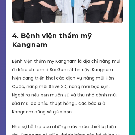
4. Bệnh viện thẩm mỹ
Kangnam
Bệnh viện thẩm mỹ Kangnam là địa chỉ nâng mũi
ở được chị em ở Sài Gòn rất tin cậy. Kangnam
hiện đang triển khai các dịch vụ nâng mũi Hàn
Quốc, nâng mũi S live 3D, nâng mũi bọc sụn.
Ngoài ra nếu bạn muốn sử và thu nhỏ cánh mũi,
sửa mũi do phẫu thuật hỏng… các bác sĩ ở
Kangnam cũng sẽ giúp bạn.
Nhờ sự hỗ trợ của những máy móc thiết bị hiện