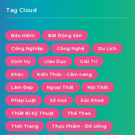
Tag Cloud
Bảo Hiểm
Bất Động Sản
Công Nghiệp
Công Nghệ
Du Lịch
Dịch Vụ
Giáo Dục
Giải Trí
Khác
Kiến Thức - Cẩm nang
Làm Đẹp
Ngoại Thất
Nội Thất
Pháp Luật
Số Hoá
Sức Khoẻ
Thiết Bị Kỹ Thuật
Thể Thao
Thời Trang
Thực Phẩm - Đồ Uống