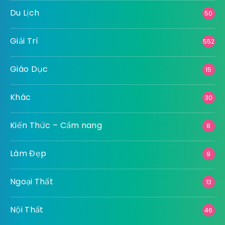
Du Lịch
50
Giải Trí
552
Giáo Dục
15
Khác
30
Kiến Thức – Cẩm nang
8
Làm Đẹp
9
Ngoại Thất
13
Nội Thất
46