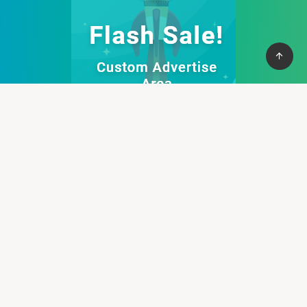
Afamily Viet Nam
Cung cấp thệ thống PBN mạnh mẽ giúp bạn có cơ vào top
nhanh chống, với hơn 100+ domain VN , và domain quốc tế, hỗ