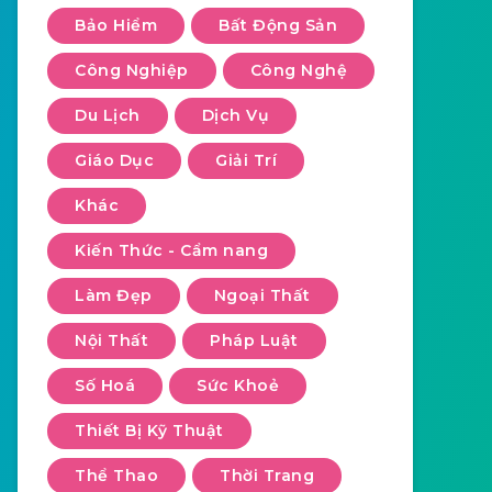
Bảo Hiểm
Bất Động Sản
Công Nghiệp
Công Nghệ
Du Lịch
Dịch Vụ
Giáo Dục
Giải Trí
Khác
Kiến Thức - Cẩm nang
Làm Đẹp
Ngoại Thất
Nội Thất
Pháp Luật
Số Hoá
Sức Khoẻ
Thiết Bị Kỹ Thuật
Thể Thao
Thời Trang