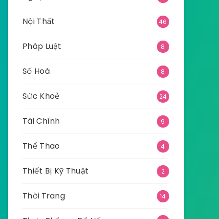
Nội Thất
46
Pháp Luật
8
Số Hoá
8
Sức Khoẻ
24
Tài Chính
9
Thể Thao
4
Thiết Bị Kỹ Thuật
2
Thời Trang
14