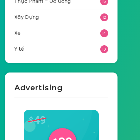
Thực Phẩm – Đồ Uống
15
Xây Dựng
12
Xe
14
Y tế
10
Advertising