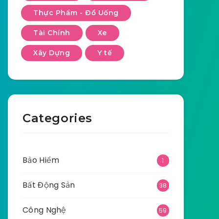
Thực Phẩm - Đồ Uống
Tài Chính
Xe
Xây Dựng
Y tế
Categories
Bảo Hiểm
1
Bất Động Sản
38
Công Nghệ
59