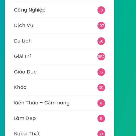
Công Nghiệp
10
Dịch Vụ
107
Du Lịch
50
Giải Trí
552
Giáo Dục
15
Khác
30
Kiến Thức – Cẩm nang
8
Làm Đẹp
9
Ngoại Thất
13