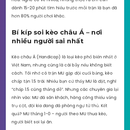
dành 15-20 phút tìm hiểu trước mỗi trận là bạn đã
hơn 80% người chơi khác.
Bí kíp soi kèo châu Á – nơi
nhiều người sai nhất
Kèo châu Á (Handicap) là loại kèo phổ biến nhất ở
Việt Nam, nhưng cũng là cái bẫy nếu không biết
cách. Tôi nhớ có trận MU gặp đội cuối bảng, kèo
chấp tận 1.5 trái. Nhiều bạn cứ thấy MU là đặt, nghĩ
“chấp 1.5 cũng thắng dễ”. Nhưng các chuyên gia lại
nhìn vào: MU đá sân khách, hàng công thiếu vắng
trụ cột, đội kia đang đá phòng ngự tử thủ. Kết
quả? MU thắng 1-0 – người theo MU thua kèo,
người biết soi lại ăn.