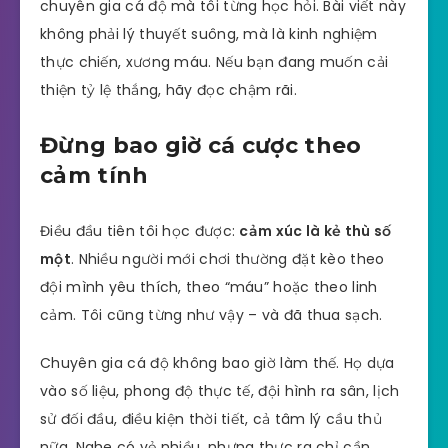
chuyên gia cá độ mà tôi từng học hỏi. Bài viết này
không phải lý thuyết suông, mà là kinh nghiệm
thực chiến, xương máu. Nếu bạn đang muốn cải
thiện tỷ lệ thắng, hãy đọc chậm rãi.
Đừng bao giờ cá cược theo
cảm tính
Điều đầu tiên tôi học được:
cảm xúc là kẻ thù số
một
. Nhiều người mới chơi thường đặt kèo theo
đội mình yêu thích, theo “máu” hoặc theo linh
cảm. Tôi cũng từng như vậy – và đã thua sạch.
Chuyên gia cá độ không bao giờ làm thế. Họ dựa
vào số liệu, phong độ thực tế, đội hình ra sân, lịch
sử đối đầu, điều kiện thời tiết, cả tâm lý cầu thủ
nữa. Nghe có vẻ nhiều, nhưng thực ra chỉ cần