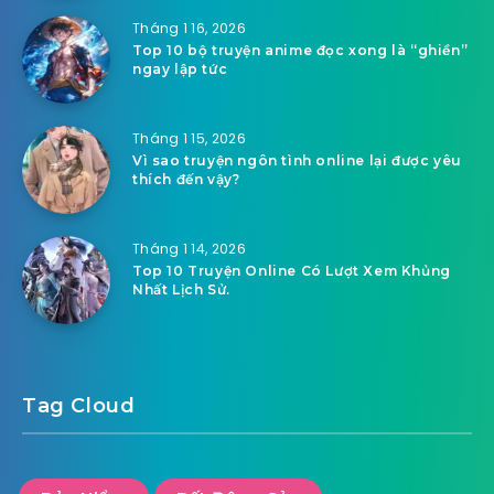
Tháng 1 16, 2026
Top 10 bộ truyện anime đọc xong là “ghiền”
ngay lập tức
Tháng 1 15, 2026
Vì sao truyện ngôn tình online lại được yêu
thích đến vậy?
Tháng 1 14, 2026
Top 10 Truyện Online Có Lượt Xem Khủng
Nhất Lịch Sử.
Tag Cloud