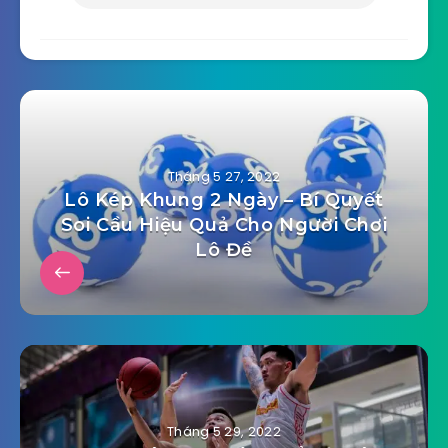
Tháng 5 27, 2022
Lô Kép Khung 2 Ngày – Bí Quyết
Soi Cầu Hiệu Quả Cho Người Chơi
Lô Đề
Tháng 5 29, 2022