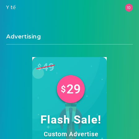
Y tế
10
Advertising