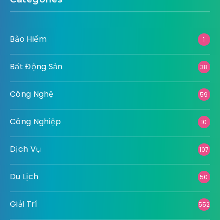
Bảo Hiểm
1
Bất Động Sản
38
Công Nghệ
59
Công Nghiệp
10
Dịch Vụ
107
Du Lịch
50
Giải Trí
552