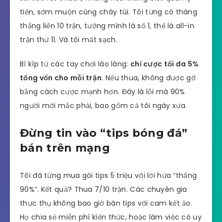
tiền, sớm muộn cũng cháy túi. Tôi từng có tháng
thắng liền 10 trận, tưởng mình là số 1, thế là all-in
trận thứ 11. Và tôi mất sạch.
Bí kíp từ các tay chơi lão làng:
chỉ cược tối đa 5%
tổng vốn cho mỗi trận
. Nếu thua, không được gỡ
bằng cách cược mạnh hơn. Đây là lỗi mà 90%
người mới mắc phải, bao gồm cả tôi ngày xưa.
Đừng tin vào “tips bóng đá”
bán trên mạng
Tôi đã từng mua gói tips 5 triệu với lời hứa “thắng
90%”. Kết quả? Thua 7/10 trận. Các chuyên gia
thực thụ không bao giờ bán tips với cam kết ảo.
Họ chia sẻ miễn phí kiến thức, hoặc làm việc có uy