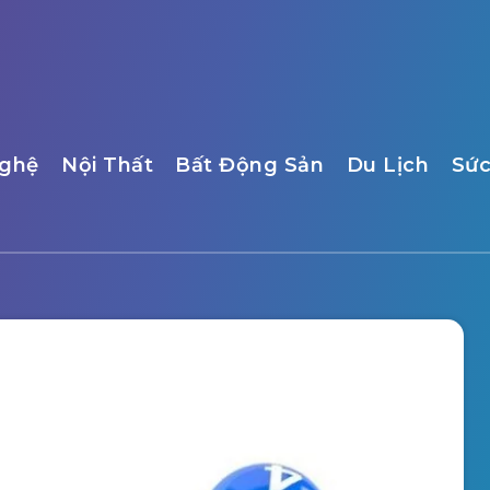
ghệ
Nội Thất
Bất Động Sản
Du Lịch
Sức