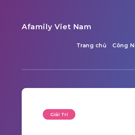
Afamily Viet Nam
Trang chủ
Công N
Giải Trí