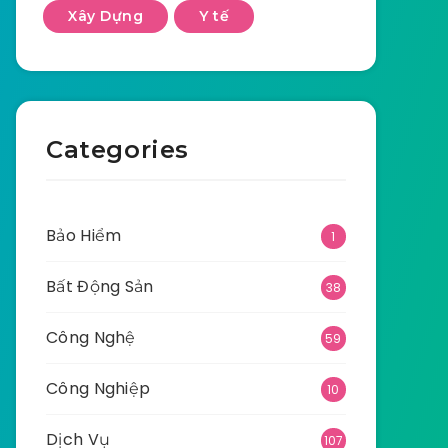
Xây Dựng
Y tế
Categories
Bảo Hiểm
1
Bất Động Sản
38
Công Nghệ
59
Công Nghiệp
10
Dịch Vụ
107