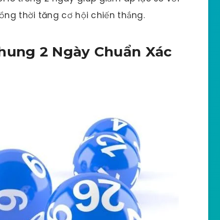
ồng thời tăng cơ hội chiến thắng.
Khung 2 Ngày Chuẩn Xác