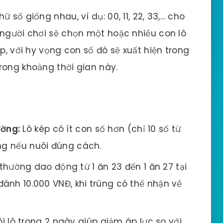
 số giống nhau, ví dụ: 00, 11, 22, 33,… cho
 người chơi sẽ chọn một hoặc nhiều con lô
ếp, với hy vọng con số đó sẽ xuất hiện trong
rong khoảng thời gian này.
ường:
Lô kép có ít con số hơn (chỉ 10 số từ
úng nếu nuôi đúng cách.
 thường dao động từ 1 ăn 23 đến 1 ăn 27 tại
 đánh 10.000 VNĐ, khi trúng có thể nhận về
i lô trong 2 ngày giúp giảm áp lực so với