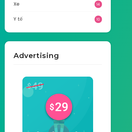
Xe
14
Y tế
10
Advertising