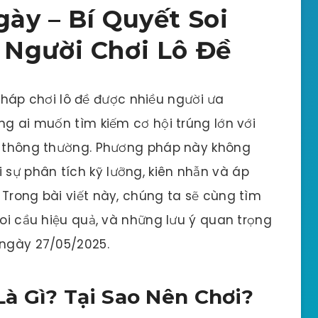
ày – Bí Quyết Soi
 Người Chơi Lô Đề
áp chơi lô đề được nhiều người ưa
ng ai muốn tìm kiếm cơ hội trúng lớn với
lô thông thường. Phương pháp này không
sự phân tích kỹ lưỡng, kiên nhẫn và áp
 Trong bài viết này, chúng ta sẽ cùng tìm
soi cầu hiệu quả, và những lưu ý quan trọng
 ngày 27/05/2025.
à Gì? Tại Sao Nên Chơi?