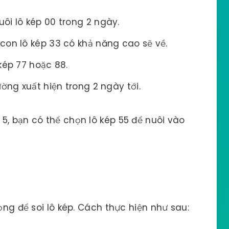
ôi lô kép 00 trong 2 ngày.
con lô kép 33 có khả năng cao sẽ về.
kép 77 hoặc 88.
ờng xuất hiện trong 2 ngày tới.
5, bạn có thể chọn lô kép 55 để nuôi vào
ọng để soi lô kép. Cách thực hiện như sau: