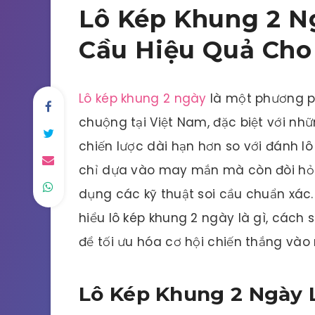
Lô Kép Khung 2 Ng
Cầu Hiệu Quả Cho
Lô kép khung 2 ngày
là một phương ph
chuộng tại Việt Nam, đặc biệt với nhữ
chiến lược dài hạn hơn so với đánh 
chỉ dựa vào may mắn mà còn đòi hỏi 
dụng các kỹ thuật soi cầu chuẩn xác.
hiểu lô kép khung 2 ngày là gì, cách 
để tối ưu hóa cơ hội chiến thắng vào
Lô Kép Khung 2 Ngày L