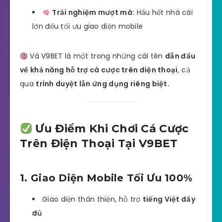
Trải nghiệm mượt mà:
Hầu hết nhà cái
lớn đều tối ưu giao diện mobile
Và V9BET là một trong những cái tên
dẫn đầu
về khả năng hỗ trợ cá cược trên điện thoại
, cả
qua
trình duyệt lẫn ứng dụng riêng biệt.
Ưu Điểm Khi Chơi Cá Cược
Trên Điện Thoại Tại V9BET
1. Giao Diện Mobile Tối Ưu 100%
Giao diện thân thiện, hỗ trợ
tiếng Việt đầy
đủ