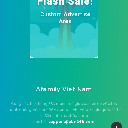
Afamily Viet Nam
Cung cấp thệ thống PBN mạnh mẽ giúp bạn có cơ vào top
nhanh chống, với hơn 100+ domain VN , và domain quốc tế, hỗ
trợ 30+ lĩnh vực khác nhau.
Liên hệ :
support@pbn24h.com