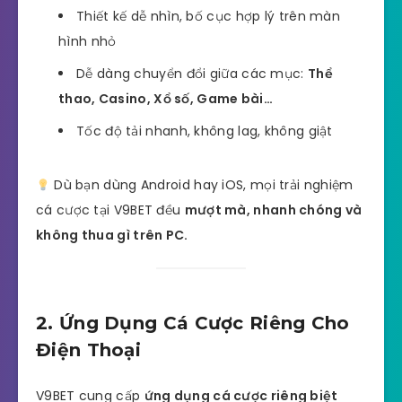
Thiết kế dễ nhìn, bố cục hợp lý trên màn
hình nhỏ
Dễ dàng chuyển đổi giữa các mục:
Thể
thao, Casino, Xổ số, Game bài…
Tốc độ tải nhanh, không lag, không giật
Dù bạn dùng Android hay iOS, mọi trải nghiệm
cá cược tại V9BET đều
mượt mà, nhanh chóng và
không thua gì trên PC.
2. Ứng Dụng Cá Cược Riêng Cho
Điện Thoại
V9BET cung cấp
ứng dụng cá cược riêng biệt