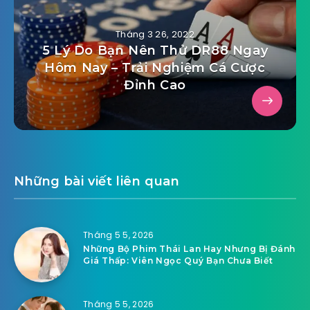
Tháng 3 26, 2022
5 Lý Do Bạn Nên Thử DR88 Ngay
Hôm Nay – Trải Nghiệm Cá Cược
Đỉnh Cao
Những bài viết liên quan
Tháng 5 5, 2026
Những Bộ Phim Thái Lan Hay Nhưng Bị Đánh
Giá Thấp: Viên Ngọc Quý Bạn Chưa Biết
Tháng 5 5, 2026