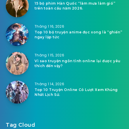
15 bộ phim Hàn Quốc “làm mưa làm gió”
trên toàn cầu năm 2026.
Tháng 1 16, 2026
Top 10 bộ truyện anime đọc xong là “ghiền”
ngay lập tức
Tháng 1 15, 2026
Vì sao truyện ngôn tình online lại được yêu
thích đến vậy?
Tháng 1 14, 2026
Top 10 Truyện Online Có Lượt Xem Khủng
Nhất Lịch Sử.
Tag Cloud