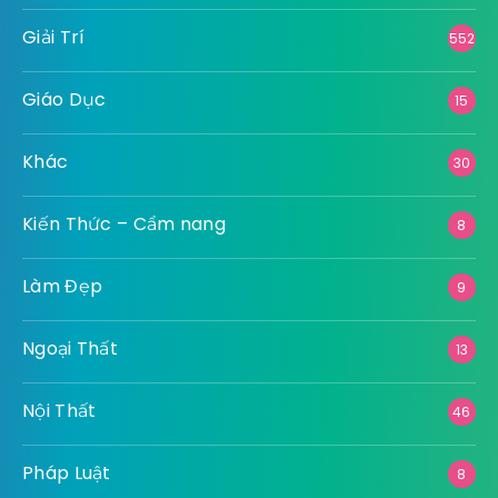
Giải Trí
552
Giáo Dục
15
Khác
30
Kiến Thức – Cẩm nang
8
Làm Đẹp
9
Ngoại Thất
13
Nội Thất
46
Pháp Luật
8