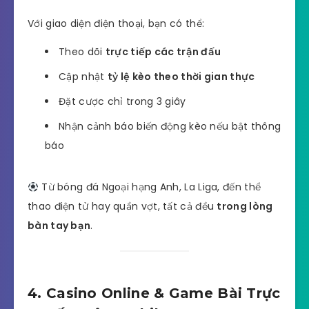
Với giao diện điện thoại, bạn có thể:
Theo dõi
trực tiếp các trận đấu
Cập nhật
tỷ lệ kèo theo thời gian thực
Đặt cược chỉ trong 3 giây
Nhận cảnh báo biến động kèo nếu bật thông
báo
Từ bóng đá Ngoại hạng Anh, La Liga, đến thể
thao điện tử hay quần vợt, tất cả đều
trong lòng
bàn tay bạn
.
4. Casino Online & Game Bài Trực