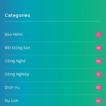
Categories
Bảo Hiểm
1
Bất Động Sản
38
Công Nghệ
59
Công Nghiệp
10
Dịch Vụ
107
Du Lịch
50