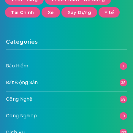
Tài Chính
Xe
Xây Dựng
Y tế
Categories
Bảo Hiểm
1
Bất Động Sản
38
Công Nghệ
59
Công Nghiệp
10
Dịch Vụ
107