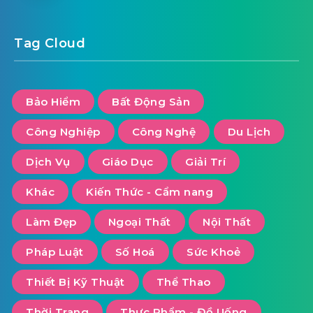
Tag Cloud
Bảo Hiểm
Bất Động Sản
Công Nghiệp
Công Nghệ
Du Lịch
Dịch Vụ
Giáo Dục
Giải Trí
Khác
Kiến Thức - Cẩm nang
Làm Đẹp
Ngoại Thất
Nội Thất
Pháp Luật
Số Hoá
Sức Khoẻ
Thiết Bị Kỹ Thuật
Thể Thao
Thời Trang
Thực Phẩm - Đồ Uống