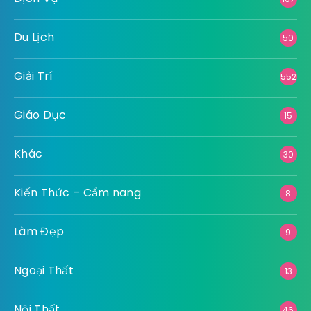
Du Lịch
50
Giải Trí
552
Giáo Dục
15
Khác
30
Kiến Thức – Cẩm nang
8
Làm Đẹp
9
Ngoại Thất
13
Nội Thất
46