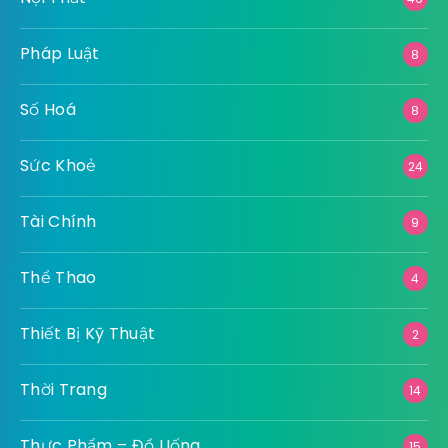
Pháp Luật
8
Số Hoá
8
Sức Khoẻ
24
Tài Chính
9
Thể Thao
4
Thiết Bị Kỹ Thuật
2
Thời Trang
14
Thực Phẩm – Đồ Uống
15