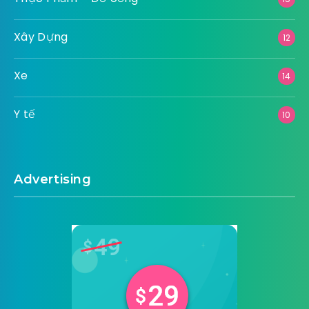
Xây Dựng
12
Xe
14
Y tế
10
Advertising