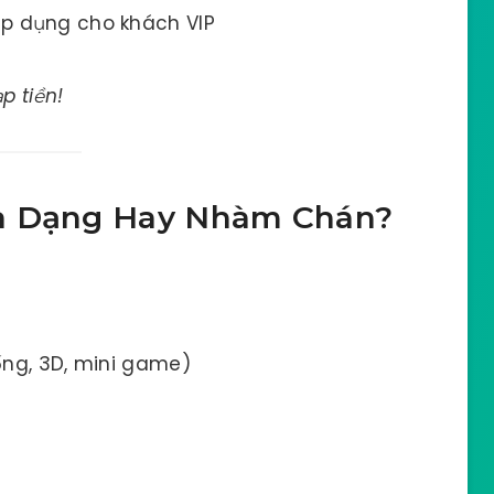
 áp dụng cho khách VIP
p tiền!
Đa Dạng Hay Nhàm Chán?
hống, 3D, mini game)