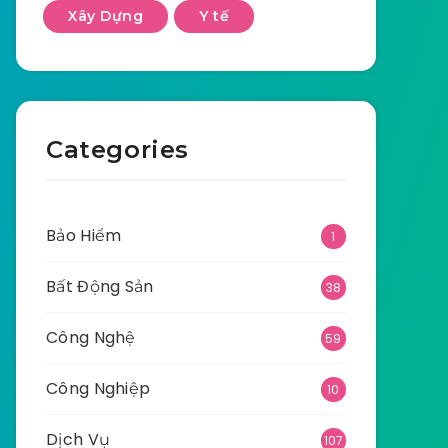
Xây Dựng
Y tế
Categories
Bảo Hiểm
1
Bất Động Sản
38
Công Nghệ
59
Công Nghiệp
10
Dịch Vụ
107