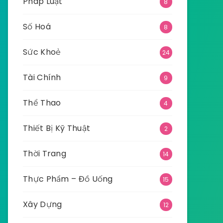
Pháp Luật
8
Số Hoá
8
Sức Khoẻ
24
Tài Chính
9
Thể Thao
4
Thiết Bị Kỹ Thuật
2
Thời Trang
14
Thực Phẩm – Đồ Uống
15
Xây Dựng
12