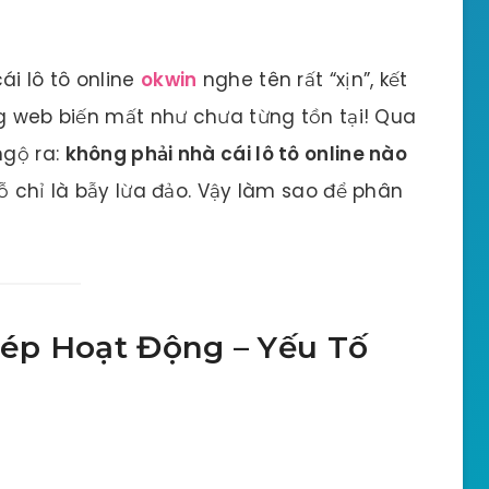
ái lô tô online
okwin
nghe tên rất “xịn”, kết
ng web biến mất như chưa từng tồn tại! Qua
ngộ ra:
không phải nhà cái lô tô online nào
chỗ chỉ là bẫy lừa đảo. Vậy làm sao để phân
Phép Hoạt Động – Yếu Tố