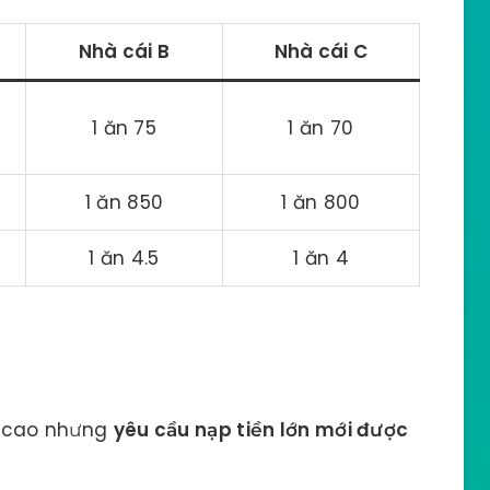
Nhà cái B
Nhà cái C
1 ăn 75
1 ăn 70
1 ăn 850
1 ăn 800
1 ăn 4.5
1 ăn 4
ệ cao nhưng
yêu cầu nạp tiền lớn mới được