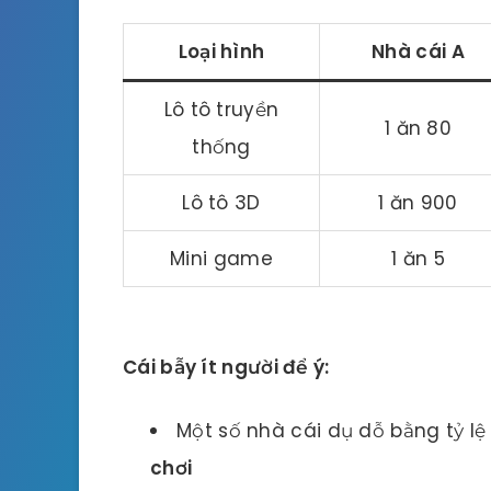
Loại hình
Nhà cái A
Lô tô truyền
1 ăn 80
thống
Lô tô 3D
1 ăn 900
Mini game
1 ăn 5
Cái bẫy ít người để ý:
Một số nhà cái dụ dỗ bằng tỷ l
chơi