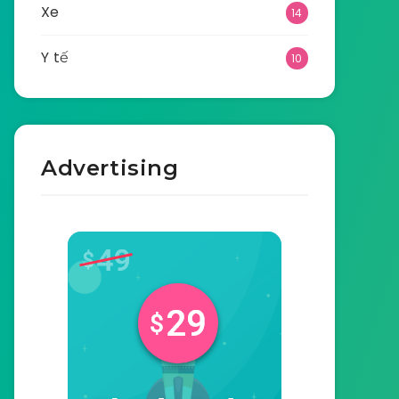
Xe
14
Y tế
10
Advertising