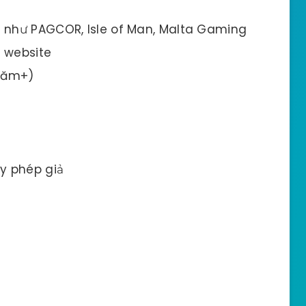
n như PAGCOR, Isle of Man, Malta Gaming
n website
năm+)
y phép giả