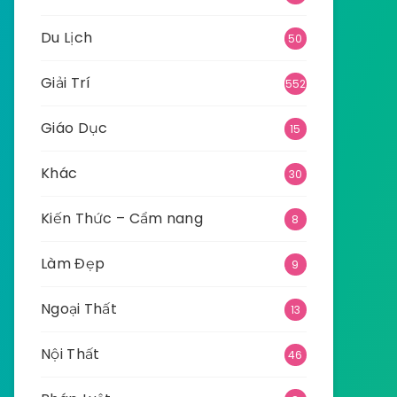
Du Lịch
50
Giải Trí
552
Giáo Dục
15
Khác
30
Kiến Thức – Cẩm nang
8
Làm Đẹp
9
Ngoại Thất
13
Nội Thất
46