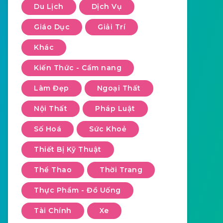
Du Lịch
Dịch Vụ
Giáo Dục
Giải Trí
Khác
Kiến Thức - Cẩm nang
Làm Đẹp
Ngoại Thất
Nội Thất
Pháp Luật
Số Hoá
Sức Khoẻ
Thiết Bị Kỹ Thuật
Thể Thao
Thời Trang
Thực Phẩm - Đồ Uống
Tài Chính
Xe