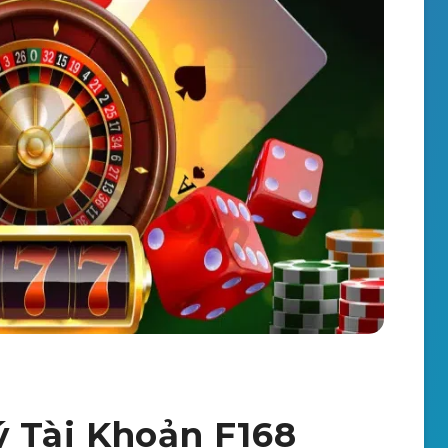
 Tài Khoản F168