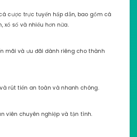
 cá cược trực tuyến hấp dẫn, bao gồm cá
n, xổ số và nhiều hơn nữa.
n mãi và ưu đãi dành riêng cho thành
và rút tiền an toàn và nhanh chóng.
ân viên chuyên nghiệp và tận tình.