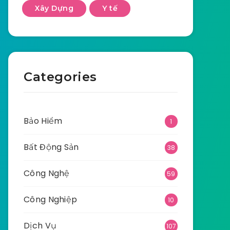
Xây Dựng
Y tế
Categories
Bảo Hiểm
1
Bất Động Sản
38
Công Nghệ
59
Công Nghiệp
10
Dịch Vụ
107