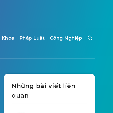
 Khoẻ
Pháp Luật
Công Nghiệp
Những bài viết liên
quan