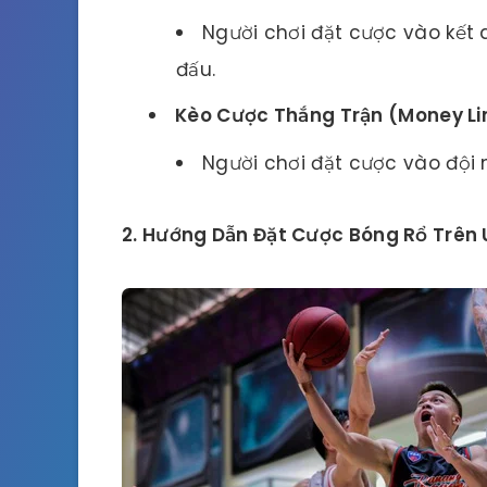
Người chơi đặt cược vào kết 
đấu.
Kèo Cược Thắng Trận (Money Li
Người chơi đặt cược vào đội 
2. Hướng Dẫn Đặt Cược Bóng Rổ Trên