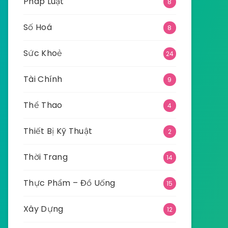
Pháp Luật
8
Số Hoá
8
Sức Khoẻ
24
Tài Chính
9
Thể Thao
4
Thiết Bị Kỹ Thuật
2
Thời Trang
14
Thực Phẩm – Đồ Uống
15
Xây Dựng
12