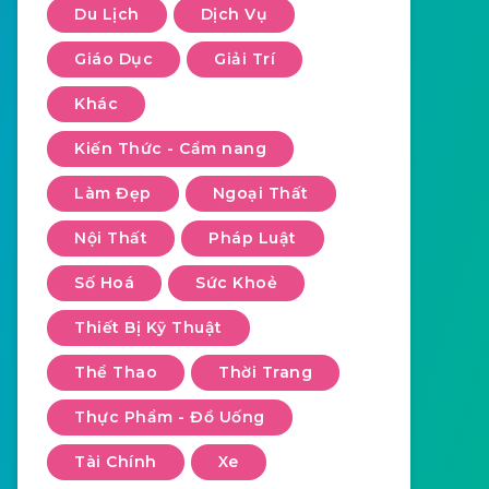
Du Lịch
Dịch Vụ
Giáo Dục
Giải Trí
Khác
Kiến Thức - Cẩm nang
Làm Đẹp
Ngoại Thất
Nội Thất
Pháp Luật
Số Hoá
Sức Khoẻ
Thiết Bị Kỹ Thuật
Thể Thao
Thời Trang
Thực Phẩm - Đồ Uống
Tài Chính
Xe