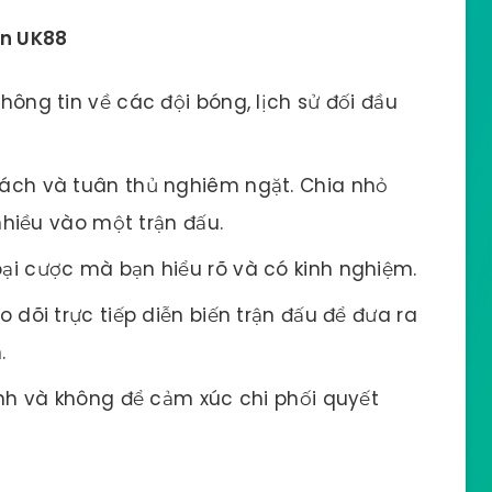
ên UK88
hông tin về các đội bóng, lịch sử đối đầu
ách và tuân thủ nghiêm ngặt. Chia nhỏ
hiều vào một trận đấu.
ại cược mà bạn hiểu rõ và có kinh nghiệm.
 dõi trực tiếp diễn biến trận đấu để đưa ra
.
nh và không để cảm xúc chi phối quyết