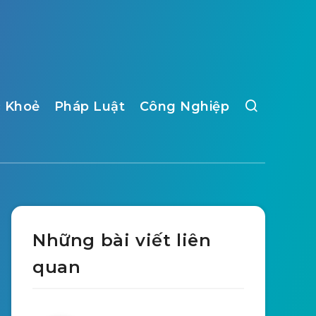
 Khoẻ
Pháp Luật
Công Nghiệp
Những bài viết liên
quan