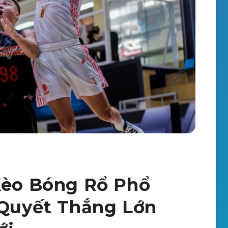
Kèo Bóng Rổ Phổ
 Quyết Thắng Lớn