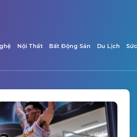
ghệ
Nội Thất
Bất Động Sản
Du Lịch
Sức