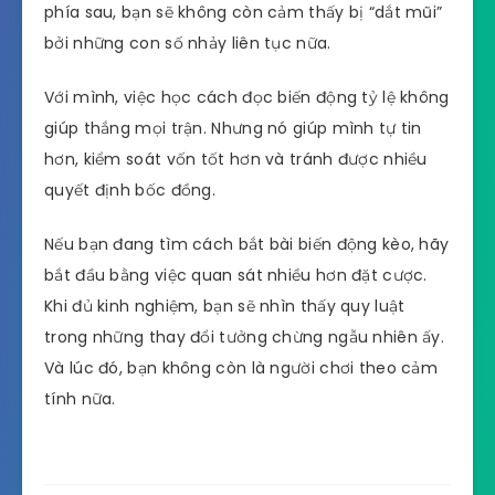
phía sau, bạn sẽ không còn cảm thấy bị “dắt mũi”
bởi những con số nhảy liên tục nữa.
Với mình, việc học cách đọc biến động tỷ lệ không
giúp thắng mọi trận. Nhưng nó giúp mình tự tin
hơn, kiểm soát vốn tốt hơn và tránh được nhiều
quyết định bốc đồng.
Nếu bạn đang tìm cách bắt bài biến động kèo, hãy
bắt đầu bằng việc quan sát nhiều hơn đặt cược.
Khi đủ kinh nghiệm, bạn sẽ nhìn thấy quy luật
trong những thay đổi tưởng chừng ngẫu nhiên ấy.
Và lúc đó, bạn không còn là người chơi theo cảm
tính nữa.