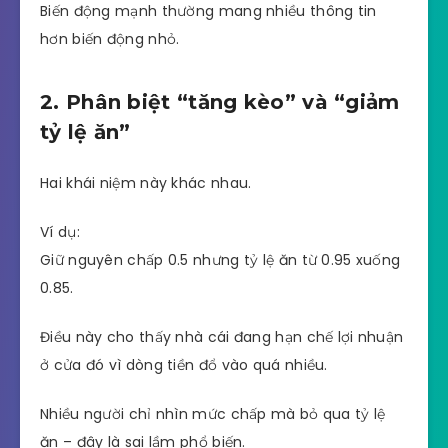
Biến động mạnh thường mang nhiều thông tin
hơn biến động nhỏ.
2. Phân biệt “tăng kèo” và “giảm
tỷ lệ ăn”
Hai khái niệm này khác nhau.
Ví dụ:
Giữ nguyên chấp 0.5 nhưng tỷ lệ ăn từ 0.95 xuống
0.85.
Điều này cho thấy nhà cái đang hạn chế lợi nhuận
ở cửa đó vì dòng tiền đổ vào quá nhiều.
Nhiều người chỉ nhìn mức chấp mà bỏ qua tỷ lệ
ăn – đây là sai lầm phổ biến.