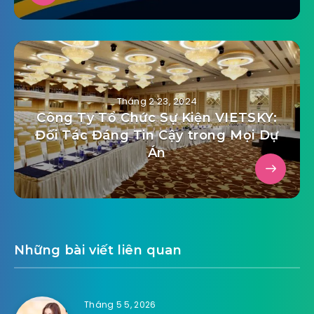
Tháng 2 23, 2024
Công Ty Tổ Chức Sự Kiện VIETSKY:
Đối Tác Đáng Tin Cậy trong Mọi Dự
Án
Những bài viết liên quan
Tháng 5 5, 2026