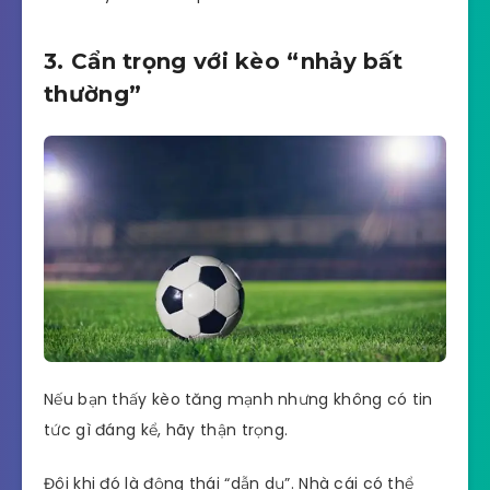
3. Cẩn trọng với kèo “nhảy bất
thường”
Nếu bạn thấy kèo tăng mạnh nhưng không có tin
tức gì đáng kể, hãy thận trọng.
Đôi khi đó là động thái “dẫn dụ”. Nhà cái có thể