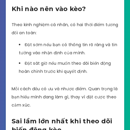
Khi nào nên vào kèo?
Theo kinh nghiệm cá nhân, có hai thời điểm tương
đối an toàn:
Đặt sớm nếu bạn có thông tin rõ ràng và tin
tưởng vào nhận định của mình.
Đặt sát giờ nếu muốn theo dõi biến động
hoàn chỉnh trước khi quyết định.
Mỗi cách đều có ưu và nhược điểm. Quan trọng là
bạn hiểu mình đang làm gì, thay vì đặt cược theo
cảm xúc.
Sai lầm lớn nhất khi theo dõi
biến động kèo