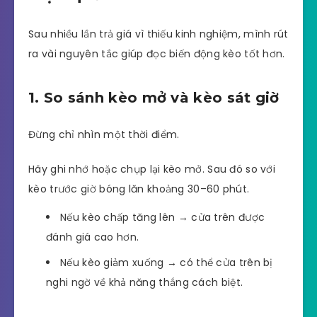
Sau nhiều lần trả giá vì thiếu kinh nghiệm, mình rút
ra vài nguyên tắc giúp đọc biến động kèo tốt hơn.
1. So sánh kèo mở và kèo sát giờ
Đừng chỉ nhìn một thời điểm.
Hãy ghi nhớ hoặc chụp lại kèo mở. Sau đó so với
kèo trước giờ bóng lăn khoảng 30–60 phút.
Nếu kèo chấp tăng lên → cửa trên được
đánh giá cao hơn.
Nếu kèo giảm xuống → có thể cửa trên bị
nghi ngờ về khả năng thắng cách biệt.