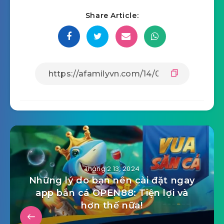
Share Article:
Tháng 2 13, 2024
Những lý do bạn nên cài đặt ngay
app bắn cá OPEN88: Tiện lợi và
hơn thế nữa!