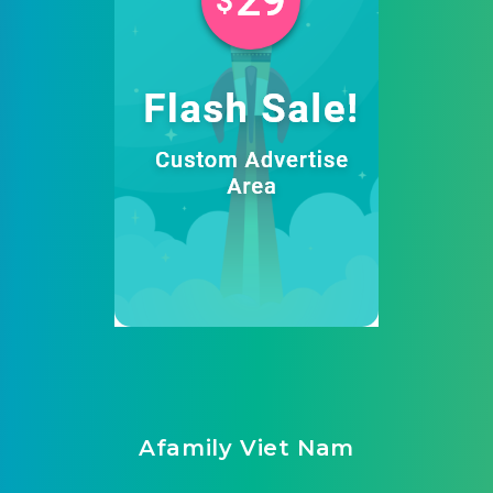
Afamily Viet Nam