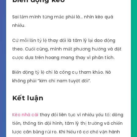
Sai lầm mình từng mắc phải là… nhìn kèo quá
nhiều.
Cứ mỗi lần tỷ lệ thay đổi là tâm lý lại dao động
theo. Cuối cùng, mình mất phương hướng và đặt
cược dựa trên hoang mang thay vì phân tích.
Biến động tỷ lệ chỉ là công cụ tham khảo. Nó
không phải “kim chỉ nam tuyệt đối”.
Kết luận
Kèo nhà cái
thay đổi liên tục vì nhiều yếu tố: dòng
tiền, thông tin đội hình, tâm lý thị trường và chiến
lược cân bằng rủi ro. Khi hiểu rõ cơ chế vận hành