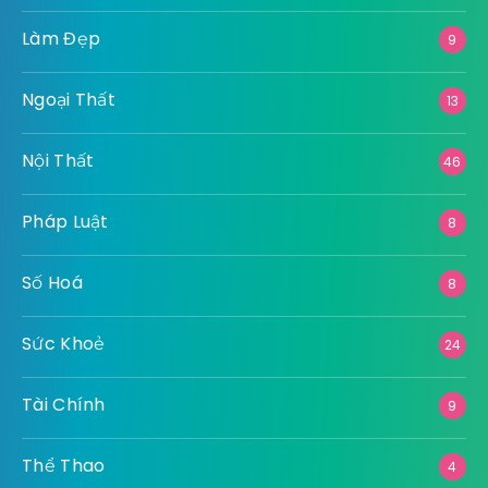
Làm Đẹp
9
Ngoại Thất
13
Nội Thất
46
Pháp Luật
8
Số Hoá
8
Sức Khoẻ
24
Tài Chính
9
Thể Thao
4