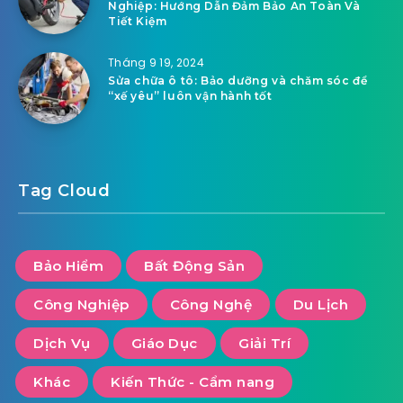
Nghiệp: Hướng Dẫn Đảm Bảo An Toàn Và
Tiết Kiệm
Tháng 9 19, 2024
Sửa chữa ô tô: Bảo dưỡng và chăm sóc để
“xế yêu” luôn vận hành tốt
Tag Cloud
Bảo Hiểm
Bất Động Sản
Công Nghiệp
Công Nghệ
Du Lịch
Dịch Vụ
Giáo Dục
Giải Trí
Khác
Kiến Thức - Cẩm nang