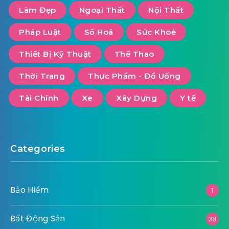
Làm Đẹp
Ngoại Thất
Nội Thất
Pháp Luật
Số Hoá
Sức Khoẻ
Thiết Bị Kỹ Thuật
Thể Thao
Thời Trang
Thực Phẩm - Đồ Uống
Tài Chính
Xe
Xây Dựng
Y tế
Categories
Bảo Hiểm
1
Bất Động Sản
38