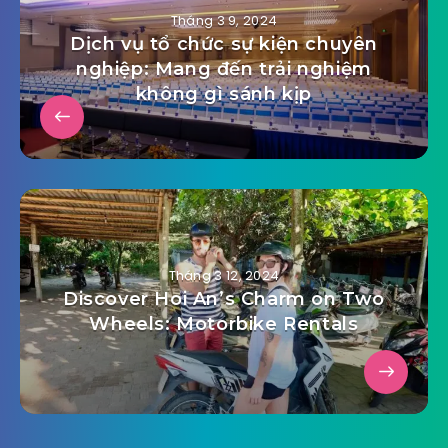
Tháng 3 9, 2024
Dịch vụ tổ chức sự kiện chuyên
nghiệp: Mang đến trải nghiệm
không gì sánh kịp
Tháng 3 12, 2024
Discover Hoi An’s Charm on Two
Wheels: Motorbike Rentals