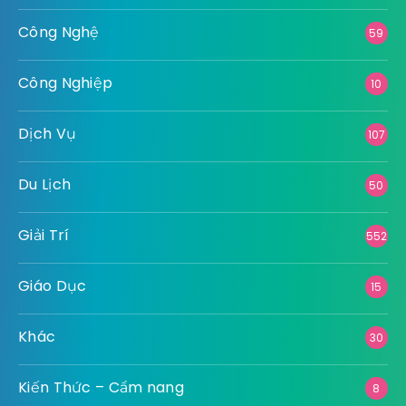
Công Nghệ
59
Công Nghiệp
10
Dịch Vụ
107
Du Lịch
50
Giải Trí
552
Giáo Dục
15
Khác
30
Kiến Thức – Cẩm nang
8