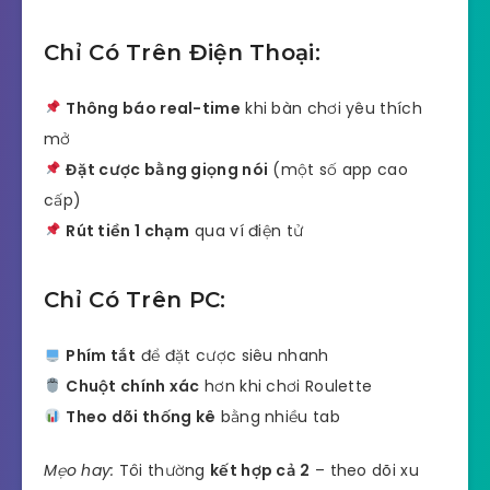
Chỉ Có Trên Điện Thoại:
Thông báo real-time
khi bàn chơi yêu thích
mở
Đặt cược bằng giọng nói
(một số app cao
cấp)
Rút tiền 1 chạm
qua ví điện tử
Chỉ Có Trên PC:
Phím tắt
để đặt cược siêu nhanh
Chuột chính xác
hơn khi chơi Roulette
Theo dõi thống kê
bằng nhiều tab
Mẹo hay:
Tôi thường
kết hợp cả 2
– theo dõi xu