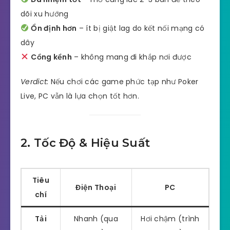
dõi xu hướng
Ổn định hơn
– ít bị giật lag do kết nối mạng có
dây
Cồng kềnh
– không mang đi khắp nơi được
Verdict:
Nếu chơi các game phức tạp như Poker
Live, PC vẫn là lựa chọn tốt hơn.
2. Tốc Độ & Hiệu Suất
Tiêu
Điện Thoại
PC
chí
Tải
Nhanh (qua
Hơi chậm (trình