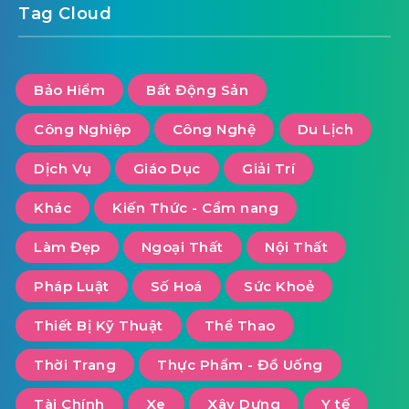
Tag Cloud
Bảo Hiểm
Bất Động Sản
Công Nghiệp
Công Nghệ
Du Lịch
Dịch Vụ
Giáo Dục
Giải Trí
Khác
Kiến Thức - Cẩm nang
Làm Đẹp
Ngoại Thất
Nội Thất
Pháp Luật
Số Hoá
Sức Khoẻ
Thiết Bị Kỹ Thuật
Thể Thao
Thời Trang
Thực Phẩm - Đồ Uống
Tài Chính
Xe
Xây Dựng
Y tế