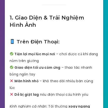
1. Giao Diện & Trải Nghiệm
Hình Ảnh
Trên Điện Thoại:
Tiện lợi mọi lúc mọi nơi
– chơi được cả khi đang
nằm trên giường
Giao diện tối ưu cảm ứng
– thao tác nhanh
bằng ngón tay
Màn hình nhỏ
– khó theo dõi nhiều bàn cùng
lúc
Dễ bị giật lag
nếu điện thoại cấu hình yếu
Kinh nghiệm cá nhân:
Tôi thường
xoay ngang