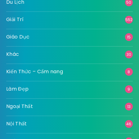
Du Lịch
50
Giải Trí
552
Giáo Dục
15
Khác
30
Kiến Thức – Cẩm nang
8
Làm Đẹp
9
Ngoại Thất
13
Nội Thất
46