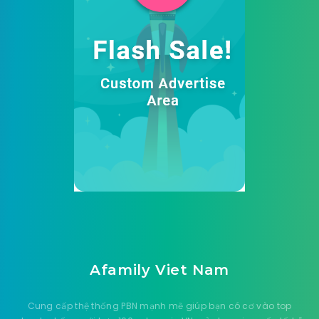
Afamily Viet Nam
Cung cấp thệ thống PBN mạnh mẽ giúp bạn có cơ vào top