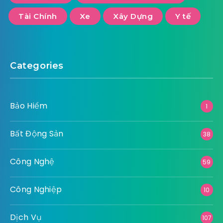
Tài Chính
Xe
Xây Dựng
Y tế
Categories
Bảo Hiểm
1
Bất Động Sản
38
Công Nghệ
59
Công Nghiệp
10
Dịch Vụ
107