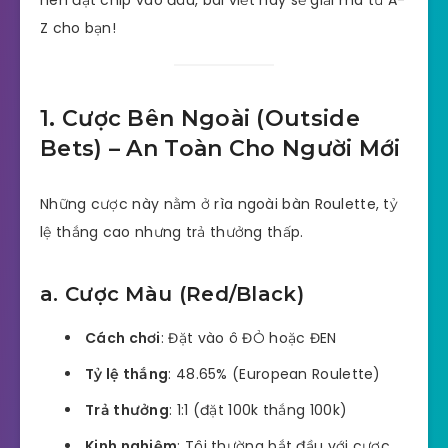
nên đặt chip vào đâu, bài viết này sẽ giải mã từ A-
Z cho bạn!
1. Cược Bên Ngoài (Outside
Bets) – An Toàn Cho Người Mới
Những cược này nằm ở rìa ngoài bàn Roulette, tỷ
lệ thắng cao nhưng trả thưởng thấp.
a. Cược Màu (Red/Black)
Cách chơi
: Đặt vào ô ĐỎ hoặc ĐEN
Tỷ lệ thắng
: 48.65% (European Roulette)
Trả thưởng
: 1:1 (đặt 100k thắng 100k)
Kinh nghiệm
: Tôi thường bắt đầu với cược