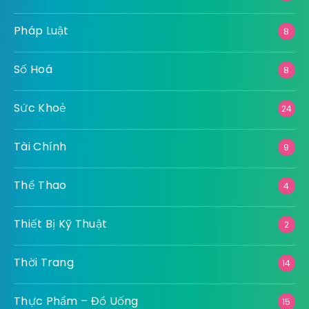
Pháp Luật
8
Số Hoá
8
Sức Khoẻ
24
Tài Chính
9
Thể Thao
4
Thiết Bị Kỹ Thuật
2
Thời Trang
14
Thực Phẩm – Đồ Uống
15