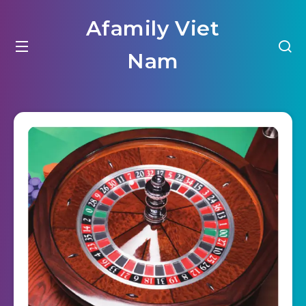
Afamily Viet
Nam