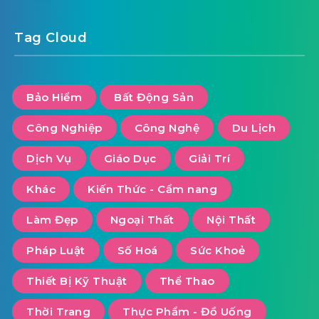
Tag Cloud
Bảo Hiểm
Bất Động Sản
Công Nghiệp
Công Nghệ
Du Lịch
Dịch Vụ
Giáo Dục
Giải Trí
Khác
Kiến Thức - Cẩm nang
Làm Đẹp
Ngoại Thất
Nội Thất
Pháp Luật
Số Hoá
Sức Khoẻ
Thiết Bị Kỹ Thuật
Thể Thao
Thời Trang
Thực Phẩm - Đồ Uống