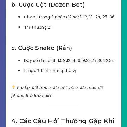
b. Cược Cột (Dozen Bet)
Chọn 1 trong 3 nhóm 12 số: 1-12, 13-24, 25-36
Trả thưởng 2:1
c. Cược Snake (Rắn)
Dãy số đặc biệt: 1,5,9,12,14,16,19,23,27,30,32,34
Ít người biết nhưng thú vị
Pro tip: Kết hợp cược cột với cược màu để
phòng thủ toàn diện
4. Các Câu Hỏi Thường Gặp Khi