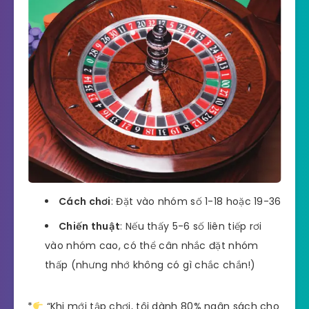
Cách chơi
: Đặt vào nhóm số 1-18 hoặc 19-36
Chiến thuật
: Nếu thấy 5-6 số liên tiếp rơi
vào nhóm cao, có thể cân nhắc đặt nhóm
thấp (nhưng nhớ không có gì chắc chắn!)
*
“Khi mới tập chơi, tôi dành 80% ngân sách cho