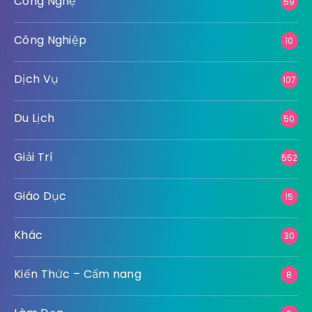
Công Nghệ
59
Công Nghiệp
10
Dịch Vụ
107
Du Lịch
50
Giải Trí
552
Giáo Dục
15
Khác
30
Kiến Thức – Cẩm nang
8