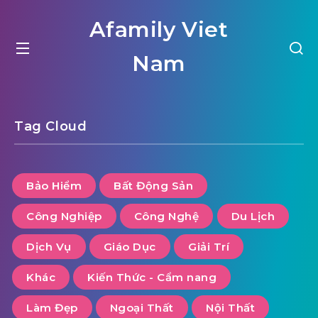
Afamily Viet
Nam
Tag Cloud
Bảo Hiểm
Bất Động Sản
Công Nghiệp
Công Nghệ
Du Lịch
Dịch Vụ
Giáo Dục
Giải Trí
Khác
Kiến Thức - Cẩm nang
Làm Đẹp
Ngoại Thất
Nội Thất