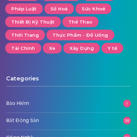
Pháp Luật
Số Hoá
Sức Khoẻ
Thiết Bị Kỹ Thuật
Thể Thao
Thời Trang
Thực Phẩm - Đồ Uống
Tài Chính
Xe
Xây Dựng
Y tế
Categories
Bảo Hiểm
1
Bất Động Sản
38