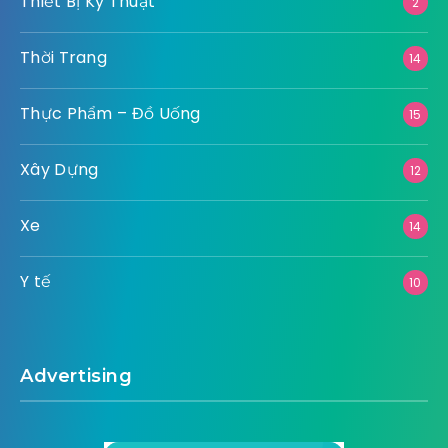
Thiết Bị Kỹ Thuật
2
Thời Trang
14
Thực Phẩm – Đồ Uống
15
Xây Dựng
12
Xe
14
Y tế
10
Advertising