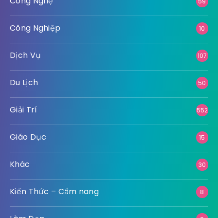
Công Nghệ
59
Công Nghiệp
10
Dịch Vụ
107
Du Lịch
50
Giải Trí
552
Giáo Dục
15
Khác
30
Kiến Thức – Cẩm nang
8