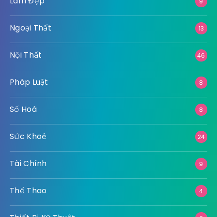
Làm Đẹp
9
Ngoại Thất
13
Nội Thất
46
Pháp Luật
8
Số Hoá
8
Sức Khoẻ
24
Tài Chính
9
Thể Thao
4