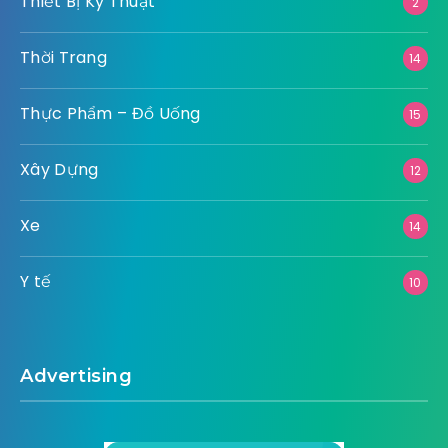
Thiết Bị Kỹ Thuật
2
Thời Trang
14
Thực Phẩm – Đồ Uống
15
Xây Dựng
12
Xe
14
Y tế
10
Advertising