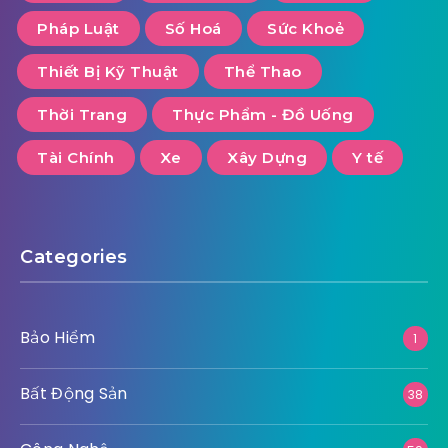
Pháp Luật
Số Hoá
Sức Khoẻ
Thiết Bị Kỹ Thuật
Thể Thao
Thời Trang
Thực Phẩm - Đồ Uống
Tài Chính
Xe
Xây Dựng
Y tế
Categories
Bảo Hiểm
1
Bất Động Sản
38