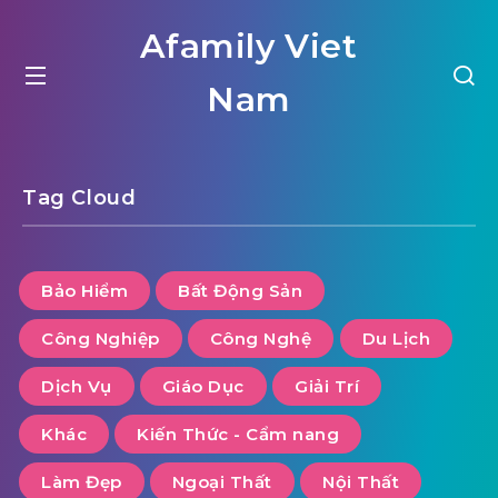
Afamily Viet
Nam
Tag Cloud
Bảo Hiểm
Bất Động Sản
Công Nghiệp
Công Nghệ
Du Lịch
Dịch Vụ
Giáo Dục
Giải Trí
Khác
Kiến Thức - Cẩm nang
Làm Đẹp
Ngoại Thất
Nội Thất