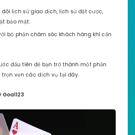
dõi lịch sử giao dịch, lịch sử đặt cược,
ặt bảo mật.
với bộ phận chăm sóc khách hàng khi cần
bước đầu tiên để bạn trở thành một phần
trọn vẹn các dịch vụ tại đây.
ý Goal123