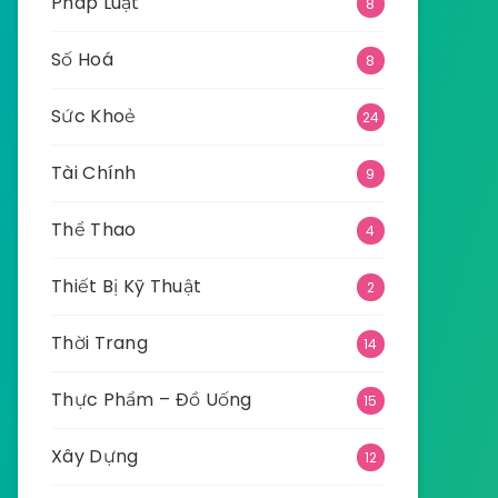
Pháp Luật
8
Số Hoá
8
Sức Khoẻ
24
Tài Chính
9
Thể Thao
4
Thiết Bị Kỹ Thuật
2
Thời Trang
14
Thực Phẩm – Đồ Uống
15
Xây Dựng
12