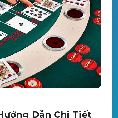
Hướng Dẫn Chi Tiết