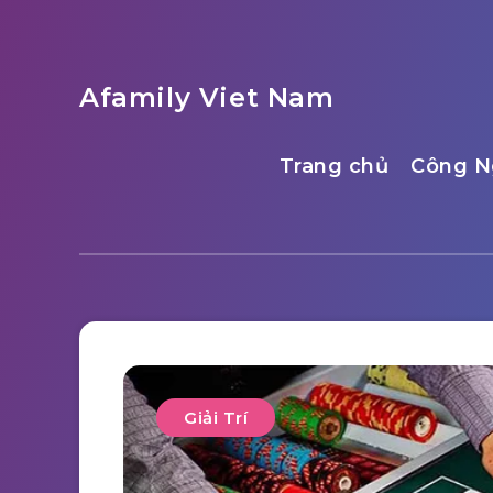
Afamily Viet Nam
Trang chủ
Công N
Giải Trí