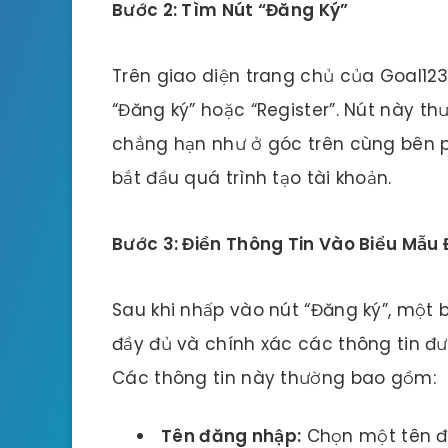
Bước 2: Tìm Nút “Đăng Ký”
Trên giao diện trang chủ của Goal123,
“Đăng ký” hoặc “Register”. Nút này thư
chẳng hạn như ở góc trên cùng bên 
bắt đầu quá trình tạo tài khoản.
Bước 3: Điền Thông Tin Vào Biểu Mẫu
Sau khi nhấp vào nút “Đăng ký”, một b
đầy đủ và chính xác các thông tin đ
Các thông tin này thường bao gồm:
Tên đăng nhập:
Chọn một tên đ