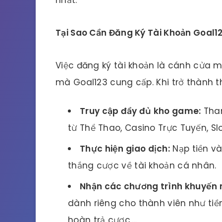
nhất.
Tại Sao Cần Đăng Ký Tài Khoản Goal1
Việc đăng ký tài khoản là cánh cửa mở
mà Goal123 cung cấp. Khi trở thành t
Truy cập đầy đủ kho game:
Tham
từ Thể Thao, Casino Trực Tuyến, Sl
Thực hiện giao dịch:
Nạp tiền và
thắng cược về tài khoản cá nhân.
Nhận các chương trình khuyến 
dành riêng cho thành viên như tiề
hoàn trả cược,…