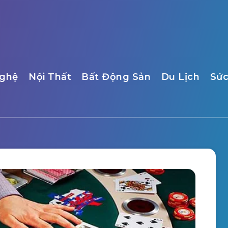
ghệ
Nội Thất
Bất Động Sản
Du Lịch
Sức