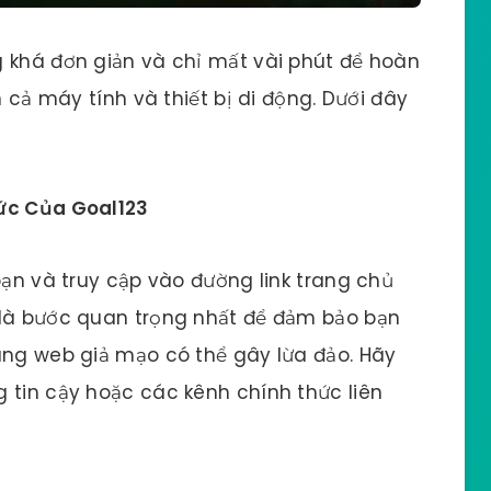
g khá đơn giản và chỉ mất vài phút để hoàn
n cả máy tính và thiết bị di động. Dưới đây
hức Của Goal123
bạn và truy cập vào đường link trang chủ
 là bước quan trọng nhất để đảm bảo bạn
ang web giả mạo có thể gây lừa đảo. Hãy
 tin cậy hoặc các kênh chính thức liên