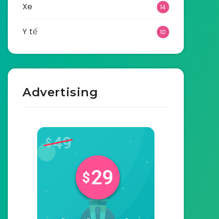
Xe
14
Y tế
10
Advertising