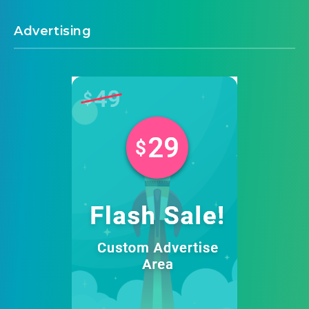
Advertising