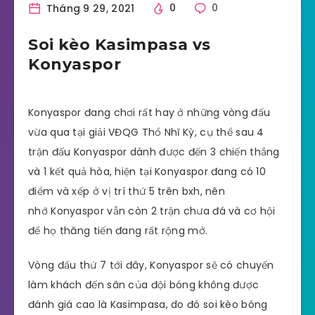
Tháng 9 29, 2021
0
0
Soi kèo Kasimpasa vs
Konyaspor
Konyaspor đang chơi rất hay ở những vòng đấu
vừa qua tại giải VĐQG Thổ Nhĩ Kỳ, cụ thể sau 4
trận đấu Konyaspor dành được đến 3 chiến thắng
và 1 kết quả hòa, hiện tại Konyaspor đang có 10
điểm và xếp ở vị trí thứ 5 trên bxh, nên
nhớ Konyaspor vẫn còn 2 trận chưa đá và cơ hội
để họ thăng tiến đang rất rộng mở.
Vòng đấu thứ 7 tới đây, Konyaspor sẽ có chuyến
làm khách đến sân của đội bóng không được
đánh giá cao là Kasimpasa, do đó soi kèo bóng