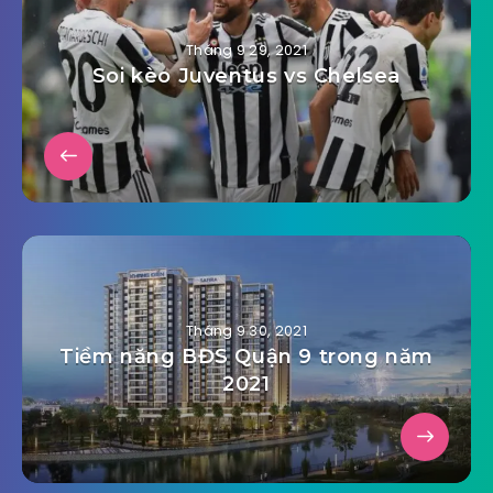
Tháng 9 29, 2021
Soi kèo Juventus vs Chelsea
Tháng 9 30, 2021
Tiềm năng BĐS Quận 9 trong năm
2021