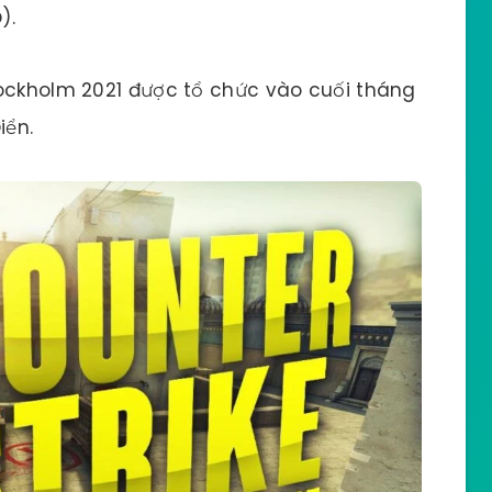
).
tockholm 2021 được tổ chức vào cuối tháng
iển.