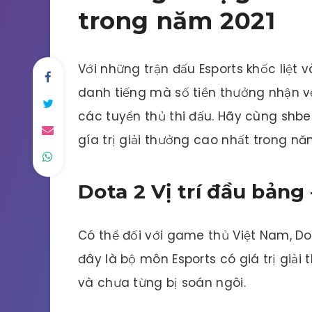
trong năm 2021
Với những trận đấu Esports khốc liệt 
danh tiếng mà số tiền thưởng nhận về
các tuyển thủ thi đấu. Hãy cùng shbe
gía trị giải thưởng cao nhất trong nă
Dota 2 Vị trí đầu bảng 
Có thể đối với game thủ Việt Nam, Dot
đây là bộ môn Esports có giá trị giải
và chưa từng bị soán ngôi.