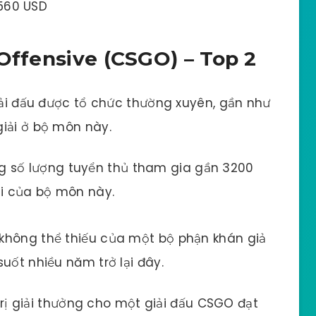
560 USD
Offensive (CSGO) – Top 2
giải đấu được tổ chức thường xuyên, gần như
iải ở bộ môn này.
ng số lượng tuyển thủ tham gia gần 3200
ãi của bộ môn này.
không thể thiếu của một bộ phận khán giả
uốt nhiều năm trở lại đây.
rị giải thưởng cho một giải đấu CSGO đạt