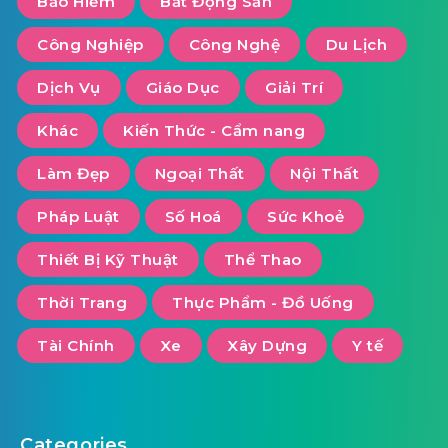
Bảo Hiểm
Bất Động Sản
Công Nghiệp
Công Nghệ
Du Lịch
Dịch Vụ
Giáo Dục
Giải Trí
Khác
Kiến Thức - Cẩm nang
Làm Đẹp
Ngoại Thất
Nội Thất
Pháp Luật
Số Hoá
Sức Khoẻ
Thiết Bị Kỹ Thuật
Thể Thao
Thời Trang
Thực Phẩm - Đồ Uống
Tài Chính
Xe
Xây Dựng
Y tế
Categories