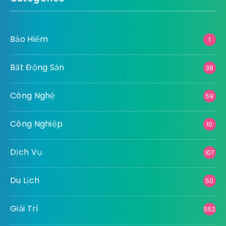
Bảo Hiểm
1
Bất Động Sản
38
Công Nghệ
59
Công Nghiệp
10
Dịch Vụ
107
Du Lịch
50
Giải Trí
552