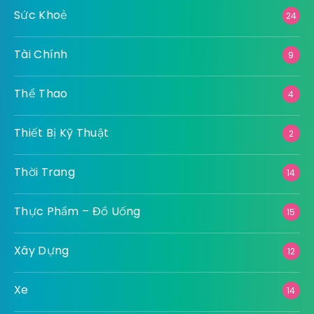
Sức Khoẻ
24
Tài Chính
9
Thể Thao
4
Thiết Bị Kỹ Thuật
2
Thời Trang
14
Thực Phẩm – Đồ Uống
15
Xây Dựng
12
Xe
14