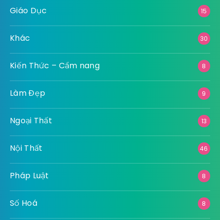
Giáo Dục
15
Khác
30
Kiến Thức – Cẩm nang
8
Làm Đẹp
9
Ngoại Thất
13
Nội Thất
46
Pháp Luật
8
Số Hoá
8