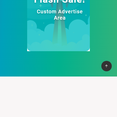
Afamily Viet Nam
Cung cấp thệ thống PBN mạnh mẽ giúp bạn có cơ vào top
nhanh chống, với hơn 100+ domain VN , và domain quốc tế, hỗ
trợ 30+ lĩnh vực khác nhau.
Liên hệ :
support@pbn24h.com