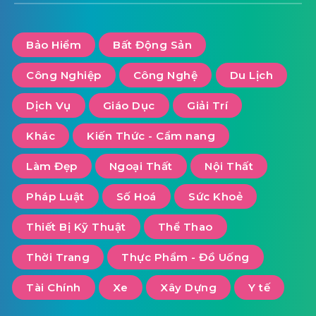
Bảo Hiểm
Bất Động Sản
Công Nghiệp
Công Nghệ
Du Lịch
Dịch Vụ
Giáo Dục
Giải Trí
Khác
Kiến Thức - Cẩm nang
Làm Đẹp
Ngoại Thất
Nội Thất
Pháp Luật
Số Hoá
Sức Khoẻ
Thiết Bị Kỹ Thuật
Thể Thao
Thời Trang
Thực Phẩm - Đồ Uống
Tài Chính
Xe
Xây Dựng
Y tế