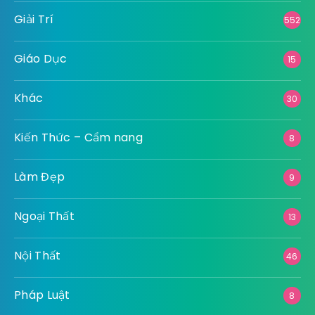
Giải Trí
552
Giáo Dục
15
Khác
30
Kiến Thức – Cẩm nang
8
Làm Đẹp
9
Ngoại Thất
13
Nội Thất
46
Pháp Luật
8