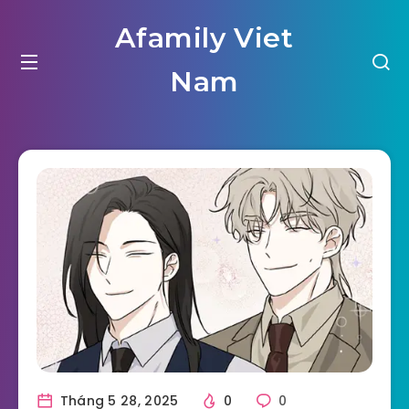
Afamily Viet
Nam
Tháng 5 28, 2025
0
0