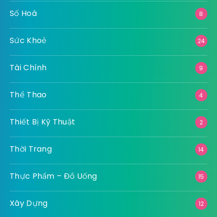
Số Hoá
8
Sức Khoẻ
24
Tài Chính
9
Thể Thao
4
Thiết Bị Kỹ Thuật
2
Thời Trang
14
Thực Phẩm – Đồ Uống
15
Xây Dựng
12