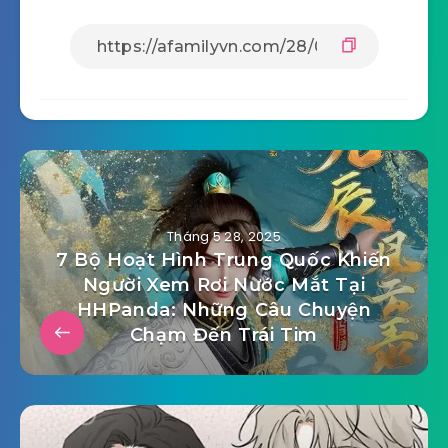
Tháng 5 28, 2025
7 Bộ Hoạt Hình Trung Quốc Khiến
Người Xem Rơi Nước Mắt Tại
HHPanda: Những Câu Chuyện
Chạm Đến Trái Tim