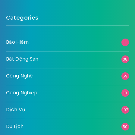
Categories
Bảo Hiểm
1
Bất Động Sản
38
Công Nghệ
59
Công Nghiệp
10
Dịch Vụ
107
Du Lịch
50