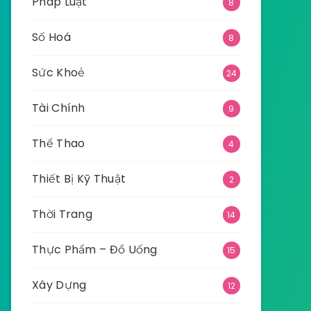
Pháp Luật
8
Số Hoá
8
Sức Khoẻ
24
Tài Chính
9
Thể Thao
4
Thiết Bị Kỹ Thuật
2
Thời Trang
14
Thực Phẩm – Đồ Uống
15
Xây Dựng
12