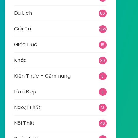
Du Lịch
50
Giải Trí
552
Giáo Dục
15
Khác
30
Kiến Thức – Cẩm nang
8
Làm Đẹp
9
Ngoại Thất
13
Nội Thất
46