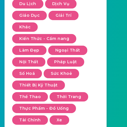
Du Lịch
Dịch Vụ
Giáo Dục
Giải Trí
Khác
Kiến Thức - Cẩm nang
Làm Đẹp
Ngoại Thất
Nội Thất
Pháp Luật
Số Hoá
Sức Khoẻ
Thiết Bị Kỹ Thuật
Thể Thao
Thời Trang
Thực Phẩm - Đồ Uống
Tài Chính
Xe