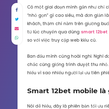
Có một giai đoạn mình gần như chỉ chơ
“nhỏ gọn” gì cao siêu, mà đơn giản l
khách, thậm chí nằm trên giường buổ
từ lúc chuyển qua dùng
smart 12bet
so với việc truy cập web kiểu cũ.
Ban đầu mình cũng hoài nghi. Nghĩ đơ
chắc cũng giống trình duyệt thu nhỏ
hiểu vì sao nhiều người lại ưu tiên ph
Smart 12bet mobile là 
Nói dễ hiểu, đây là phiên bản tối ưu ri