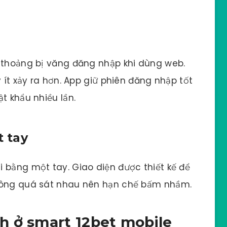
h thoảng bị văng đăng nhập khi dùng web.
y ít xảy ra hơn. App giữ phiên đăng nhập tốt
t khẩu nhiều lần.
t tay
 bằng một tay. Giao diện được thiết kế để
không quá sát nhau nên hạn chế bấm nhầm.
h ở smart 12bet mobile