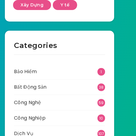
Xây Dựng
Y tế
Categories
Bảo Hiểm
1
Bất Động Sản
38
Công Nghệ
59
Công Nghiệp
10
Dịch Vụ
107