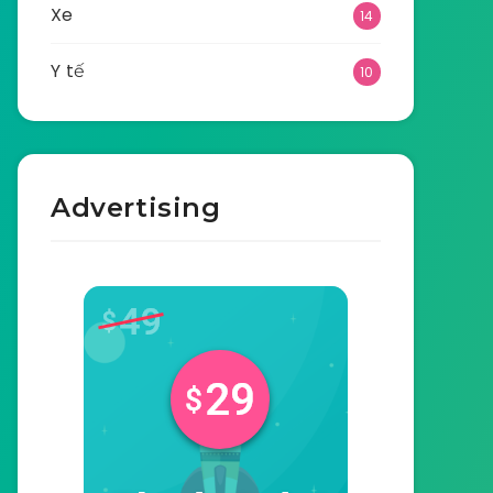
Xe
14
Y tế
10
Advertising