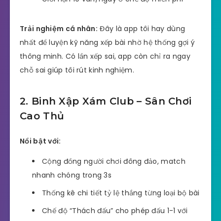
Trải nghiệm cá nhân:
Đây là app tôi hay dùng
nhất để luyện kỹ năng xếp bài nhờ hệ thống gợi ý
thông minh. Có lần xếp sai, app còn chỉ ra ngay
chỗ sai giúp tôi rút kinh nghiệm.
2. Binh Xập Xám Club – Sân Chơi
Cao Thủ
Nổi bật với:
Cộng đồng người chơi đông đảo, match
nhanh chóng trong 3s
Thống kê chi tiết tỷ lệ thắng từng loại bộ bài
Chế độ “Thách đấu” cho phép đấu 1-1 với