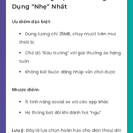
Dụng “Nhẹ” Nhất
Ưu điểm đặc biệt:
Dung lượng chỉ 35MB, chạy mượt trên mọi
thiết bị
Chế độ “Đấu trường” với giải thưởng ảo hàng
tuần
Không bắt buộc đăng nhập vẫn chơi được
Nhược điểm:
Ít tính năng social so với các app khác
Hệ thống bot đôi khi đánh hơi “ngu”
Lưu ý:
Đây là lựa chọn hoàn hảo cho điện thoại đời