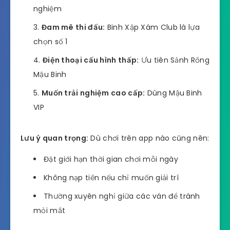
nghiệm
Đam mê thi đấu:
Binh Xập Xám Club là lựa
chọn số 1
Điện thoại cấu hình thấp:
Ưu tiên Sảnh Rồng
Mậu Binh
Muốn trải nghiệm cao cấp:
Dùng Mậu Binh
VIP
Lưu ý quan trọng:
Dù chơi trên app nào cũng nên:
Đặt giới hạn thời gian chơi mỗi ngày
Không nạp tiền nếu chỉ muốn giải trí
Thường xuyên nghỉ giữa các ván để tránh
mỏi mắt