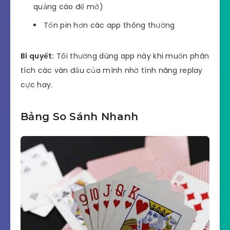
quảng cáo để mở)
Tốn pin hơn các app thông thường
Bí quyết:
Tôi thường dùng app này khi muốn phân
tích các ván đấu của mình nhờ tính năng replay
cực hay.
Bảng So Sánh Nhanh