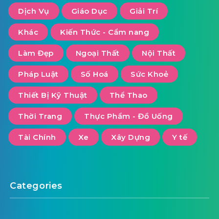
Dịch Vụ
Giáo Dục
Giải Trí
Khác
Kiến Thức - Cẩm nang
Làm Đẹp
Ngoại Thất
Nội Thất
Pháp Luật
Số Hoá
Sức Khoẻ
Thiết Bị Kỹ Thuật
Thể Thao
Thời Trang
Thực Phẩm - Đồ Uống
Tài Chính
Xe
Xây Dựng
Y tế
Categories