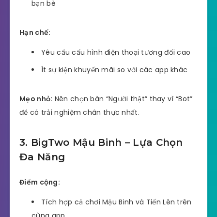
bạn bè
Hạn chế:
Yêu cầu cấu hình điện thoại tương đối cao
Ít sự kiện khuyến mãi so với các app khác
Mẹo nhỏ:
Nên chọn bàn “Người thật” thay vì “Bot”
để có trải nghiệm chân thực nhất.
3. BigTwo Mậu Binh – Lựa Chọn
Đa Năng
Điểm cộng:
Tích hợp cả chơi Mậu Binh và Tiến Lên trên
cùng app