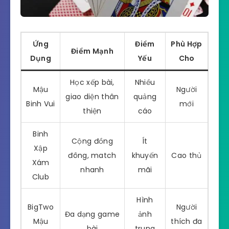
Ứng
Điểm
Phù Hợp
Điểm Mạnh
Dụng
Yếu
Cho
Học xếp bài,
Nhiều
Mậu
Người
giao diện thân
quảng
Binh Vui
mới
thiện
cáo
Binh
Cộng đồng
Ít
Xập
đông, match
khuyến
Cao thủ
Xám
nhanh
mãi
Club
Hình
BigTwo
Người
Đa dạng game
ảnh
Mậu
thích đa
bài
trung