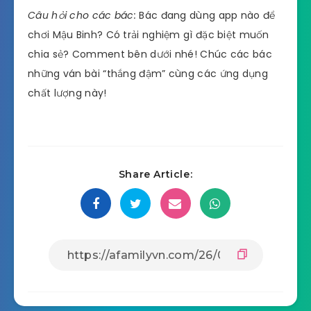
Câu hỏi cho các bác:
Bác đang dùng app nào để
chơi Mậu Binh? Có trải nghiệm gì đặc biệt muốn
chia sẻ? Comment bên dưới nhé! Chúc các bác
những ván bài “thắng đậm” cùng các ứng dụng
chất lượng này!
Share Article: