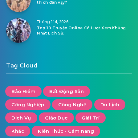
thích đến vậy?
Tháng 1 14, 2026
Top 10 Truyện Online Có Lượt Xem Khủng
Nhất Lịch Sử.
Tag Cloud
Bảo Hiểm
Bất Động Sản
Công Nghiệp
Công Nghệ
Du Lịch
Dịch Vụ
Giáo Dục
Giải Trí
Khác
Kiến Thức - Cẩm nang