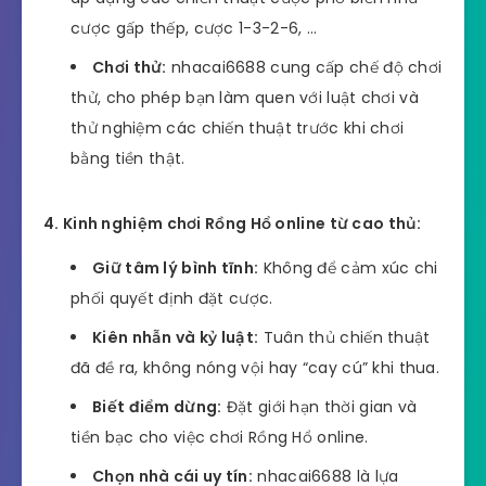
cược gấp thếp, cược 1-3-2-6, …
Chơi thử:
nhacai6688 cung cấp chế độ chơi
thử, cho phép bạn làm quen với luật chơi và
thử nghiệm các chiến thuật trước khi chơi
bằng tiền thật.
4. Kinh nghiệm chơi Rồng Hổ online từ cao thủ:
Giữ tâm lý bình tĩnh:
Không để cảm xúc chi
phối quyết định đặt cược.
Kiên nhẫn và kỷ luật:
Tuân thủ chiến thuật
đã đề ra, không nóng vội hay “cay cú” khi thua.
Biết điểm dừng:
Đặt giới hạn thời gian và
tiền bạc cho việc chơi Rồng Hổ online.
Chọn nhà cái uy tín:
nhacai6688 là lựa