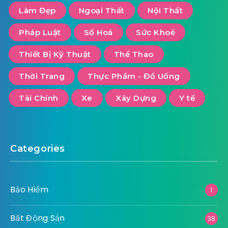
Làm Đẹp
Ngoại Thất
Nội Thất
Pháp Luật
Số Hoá
Sức Khoẻ
Thiết Bị Kỹ Thuật
Thể Thao
Thời Trang
Thực Phẩm - Đồ Uống
Tài Chính
Xe
Xây Dựng
Y tế
Categories
Bảo Hiểm
1
Bất Động Sản
38