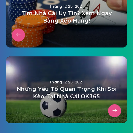
Tháng 12 25, 2021
Tìm Nhà Cái Uy Tín? Xem Ngay
Bảng Xếp Hạng!
Tháng 12 26, 2021
Những Yếu Tố Quan Trọng Khi Soi
Kèo Tại Nhà Cái OK365