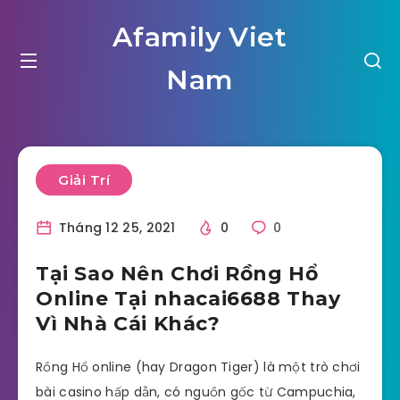
Afamily Viet
Nam
Giải Trí
Tháng 12 25, 2021
0
0
Tại Sao Nên Chơi Rồng Hổ
Online Tại nhacai6688 Thay
Vì Nhà Cái Khác?
Rồng Hổ online (hay Dragon Tiger) là một trò chơi
bài casino hấp dẫn, có nguồn gốc từ Campuchia,