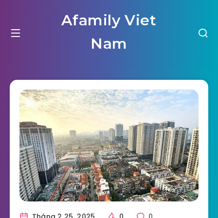
Afamily Viet
Nam
Tháng 2 25, 2025
0
0