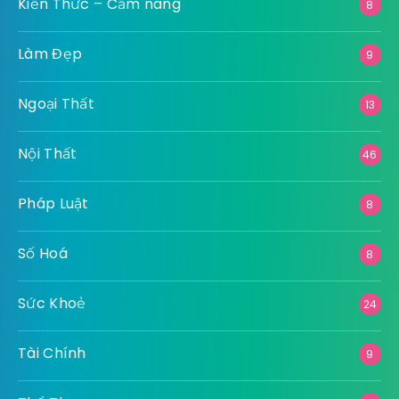
Kiến Thức – Cẩm nang
8
Làm Đẹp
9
Ngoại Thất
13
Nội Thất
46
Pháp Luật
8
Số Hoá
8
Sức Khoẻ
24
Tài Chính
9