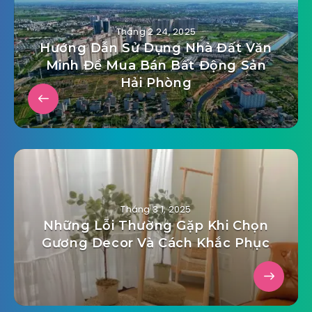
Tháng 2 24, 2025
Hướng Dẫn Sử Dụng Nhà Đất Văn
Minh Để Mua Bán Bất Động Sản
Hải Phòng
Tháng 3 1, 2025
Những Lỗi Thường Gặp Khi Chọn
Gương Decor Và Cách Khắc Phục