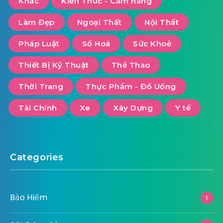
Khác
Kiến Thức - Cẩm nang
Làm Đẹp
Ngoại Thất
Nội Thất
Pháp Luật
Số Hoá
Sức Khoẻ
Thiết Bị Kỹ Thuật
Thể Thao
Thời Trang
Thực Phẩm - Đồ Uống
Tài Chính
Xe
Xây Dựng
Y tế
Categories
Bảo Hiểm
1