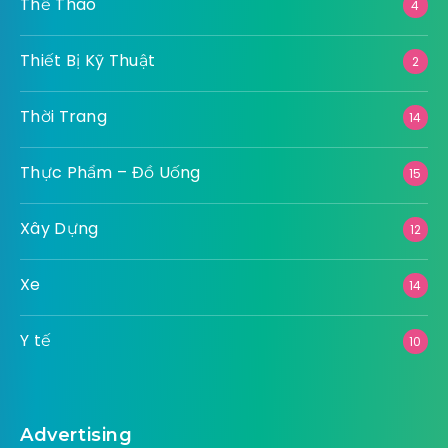
Thể Thao
4
Thiết Bị Kỹ Thuật
2
Thời Trang
14
Thực Phẩm – Đồ Uống
15
Xây Dựng
12
Xe
14
Y tế
10
Advertising