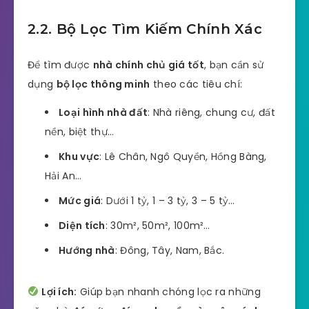
2.2. Bộ Lọc Tìm Kiếm Chính Xác
Để tìm được
nhà chính chủ giá tốt
, bạn cần sử
dụng
bộ lọc thông minh
theo các tiêu chí:
Loại hình nhà đất
: Nhà riêng, chung cư, đất
nền, biệt thự…
Khu vực
: Lê Chân, Ngô Quyền, Hồng Bàng,
Hải An…
Mức giá
: Dưới 1 tỷ, 1 – 3 tỷ, 3 – 5 tỷ…
Diện tích
: 30m², 50m², 100m²…
Hướng nhà
: Đông, Tây, Nam, Bắc.
Lợi ích:
Giúp bạn nhanh chóng lọc ra những