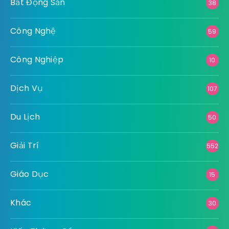
Bất Động Sản
38
Công Nghệ
59
Công Nghiệp
10
Dịch Vụ
107
Du Lịch
50
Giải Trí
552
Giáo Dục
15
Khác
30