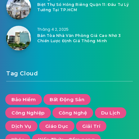
Biệt Thự Sổ Hồng Riêng Quận 11: Đầu Tư Lý
Tưởng Tại TP.HCM
Tháng 4 2, 2025
Bán Tòa Nhà Văn Phòng Giá Cao Nhờ 3
Chiến Lược Định Giá Thông Minh
Tag Cloud
Bảo Hiểm
Bất Động Sản
Công Nghiệp
Công Nghệ
Du Lịch
Dịch Vụ
Giáo Dục
Giải Trí