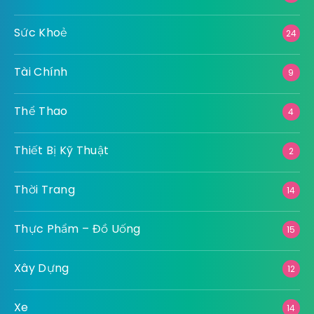
Sức Khoẻ
24
Tài Chính
9
Thể Thao
4
Thiết Bị Kỹ Thuật
2
Thời Trang
14
Thực Phẩm – Đồ Uống
15
Xây Dựng
12
Xe
14