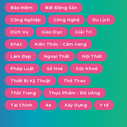
Bảo Hiểm
Bất Động Sản
Công Nghiệp
Công Nghệ
Du Lịch
Dịch Vụ
Giáo Dục
Giải Trí
Khác
Kiến Thức - Cẩm nang
Làm Đẹp
Ngoại Thất
Nội Thất
Pháp Luật
Số Hoá
Sức Khoẻ
Thiết Bị Kỹ Thuật
Thể Thao
Thời Trang
Thực Phẩm - Đồ Uống
Tài Chính
Xe
Xây Dựng
Y tế