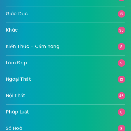
Giáo Dục
15
Khác
30
Kiến Thức – Cẩm nang
8
Làm Đẹp
9
Ngoại Thất
13
Nội Thất
46
Pháp Luật
8
Số Hoá
8