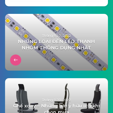
Tháng 8 22, 2022
NHỮNG LOẠI ĐÈN LED THANH
NHÔM THÔNG DỤNG NHẤT
Tháng 8 30, 2022
Ghế xoay – Những lưu ý hữu ích khi
chọn mua