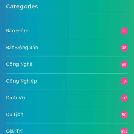
Categories
Bảo Hiểm
1
Bất Động Sản
38
Công Nghệ
59
Công Nghiệp
10
Dịch Vụ
107
Du Lịch
50
Giải Trí
552