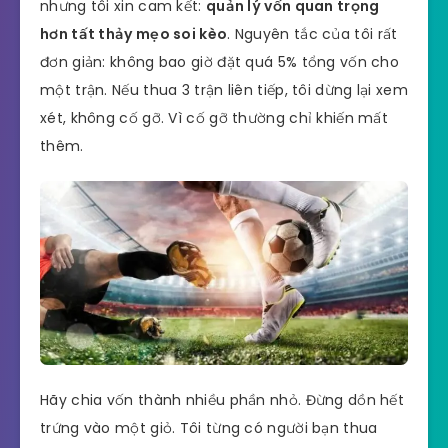
nhưng tôi xin cam kết:
quản lý vốn quan trọng
hơn tất thảy mẹo soi kèo
. Nguyên tắc của tôi rất
đơn giản: không bao giờ đặt quá 5% tổng vốn cho
một trận. Nếu thua 3 trận liên tiếp, tôi dừng lại xem
xét, không cố gỡ. Vì cố gỡ thường chỉ khiến mất
thêm.
Hãy chia vốn thành nhiều phần nhỏ. Đừng dồn hết
trứng vào một giỏ. Tôi từng có người bạn thua