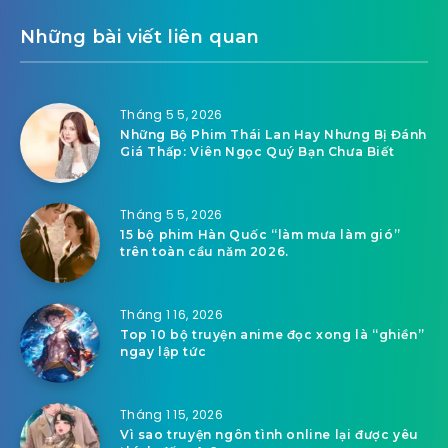
Những bài viết liên quan
Tháng 5 5, 2026
Những Bộ Phim Thái Lan Hay Nhưng Bị Đánh
Giá Thấp: Viên Ngọc Quý Bạn Chưa Biết
Tháng 5 5, 2026
15 bộ phim Hàn Quốc “làm mưa làm gió”
trên toàn cầu năm 2026.
Tháng 1 16, 2026
Top 10 bộ truyện anime đọc xong là “ghiền”
ngay lập tức
Tháng 1 15, 2026
Vì sao truyện ngôn tình online lại được yêu