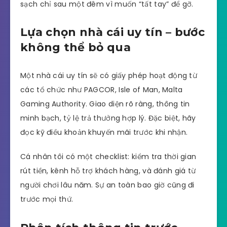
sạch chỉ sau một đêm vì muốn “tất tay” để gỡ.
Lựa chọn nhà cái uy tín – bước
không thể bỏ qua
Một nhà cái uy tín sẽ có giấy phép hoạt động từ
các tổ chức như PAGCOR, Isle of Man, Malta
Gaming Authority. Giao diện rõ ràng, thông tin
minh bạch, tỷ lệ trả thưởng hợp lý. Đặc biệt, hãy
đọc kỹ điều khoản khuyến mãi trước khi nhận.
Cá nhân tôi có một checklist: kiểm tra thời gian
rút tiền, kênh hỗ trợ khách hàng, và đánh giá từ
người chơi lâu năm. Sự an toàn bao giờ cũng đi
trước mọi thứ.