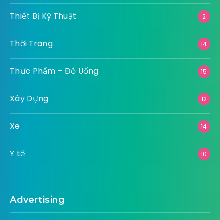
Thiết Bị Kỹ Thuật
2
Thời Trang
14
Thực Phẩm – Đồ Uống
15
Xây Dựng
12
Xe
14
Y tế
10
Advertising