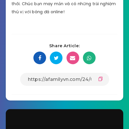
thôi. Chúc bạn may mắn và có những trải nghiệm
thú vị với bóng đá online!
Share Article: