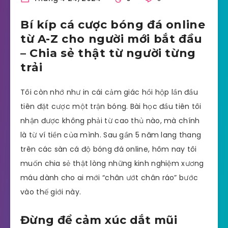
Bí kíp cá cược bóng đá online
từ A-Z cho người mới bắt đầu
– Chia sẻ thật từ người từng
trải
Tôi còn nhớ như in cái cảm giác hồi hộp lần đầu
tiên đặt cược một trận bóng. Bài học đầu tiên tôi
nhận được không phải từ cao thủ nào, mà chính
là từ ví tiền của mình. Sau gần 5 năm lang thang
trên các sàn cá độ bóng đá online, hôm nay tôi
muốn chia sẻ thật lòng những kinh nghiệm xương
máu dành cho ai mới “chân ướt chân ráo” bước
vào thế giới này.
Đừng để cảm xúc dắt mũi