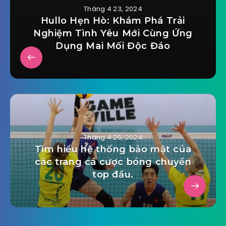
Tháng 4 23, 2024
Hullo Hẹn Hò: Khám Phá Trải
Nghiệm Tình Yêu Mới Cùng Ứng
Dụng Mai Mối Độc Đáo
Tháng 4 25, 2024
Tìm hiểu hệ thống bảo mật của
các trang cá cược bóng chuyền
top đầu.