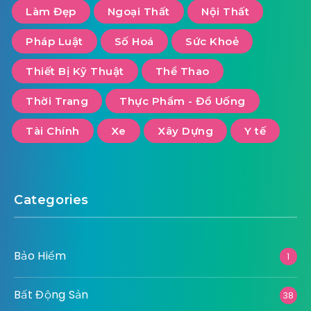
Làm Đẹp
Ngoại Thất
Nội Thất
Pháp Luật
Số Hoá
Sức Khoẻ
Thiết Bị Kỹ Thuật
Thể Thao
Thời Trang
Thực Phẩm - Đồ Uống
Tài Chính
Xe
Xây Dựng
Y tế
Categories
Bảo Hiểm
1
Bất Động Sản
38